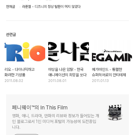
현재글
라푼젤 - 디즈니의 정상 탈환이 머지 않았다
관련글
리오 - 다이나믹하고
마당을 나온 암탉 - 한국
메가마인드 - 통렬한
화려한 기성품
애니메이션의 희망을 쏘다
슈퍼히어로의 안티테제
2011.08.02
2011.08.01
2011.01.13
페니웨이™의 In This Film
영화, 애니, 드라마, 만화의 리뷰와 정보가 들어있는 개
인 블로그로서 1인 미디어 포털의 가능성에 도전중입
니다.