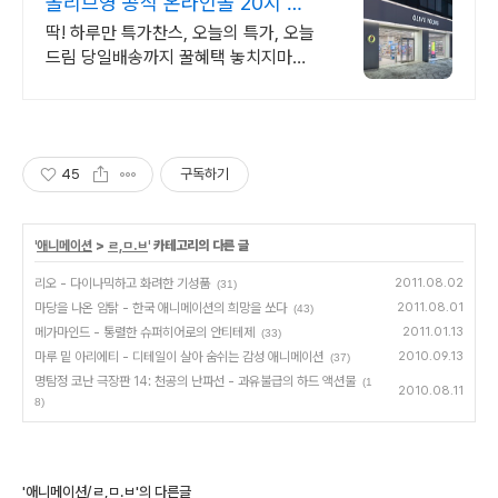
올리브영 공식 온라인몰 20시 이
전 주문은 오늘드림
딱! 하루만 특가찬스, 오늘의 특가, 오늘
드림 당일배송까지 꿀혜택 놓치지마세
요!
45
구독하기
'
애니메이션
>
ㄹ,ㅁ.ㅂ
' 카테고리의 다른 글
리오 - 다이나믹하고 화려한 기성품
2011.08.02
(31)
마당을 나온 암탉 - 한국 애니메이션의 희망을 쏘다
2011.08.01
(43)
메가마인드 - 통렬한 슈퍼히어로의 안티테제
2011.01.13
(33)
마루 밑 아리에티 - 디테일이 살아 숨쉬는 감성 애니메이션
2010.09.13
(37)
명탐정 코난 극장판 14: 천공의 난파선 - 과유불급의 하드 액션물
(1
2010.08.11
8)
'애니메이션/ㄹ,ㅁ.ㅂ'의 다른글