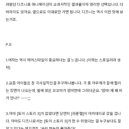
려왔던 디즈니표 애니메이션의 교과서적인 결과물이자 영리한 선택입니다. 더
바라지도 않아요. 앞으로도 이대로만 가면 됩니다. 디즈니는 역시 이런 맛에 보
는거죠.
P.S:
1.여자는 역시 헤어스타일이 중요하다는 걸 느낍니다. (이하는 스포일러라 생
략)
2.요즘 아이들은 참 극사실적인걸 추구하나봅니다. 극 중 아무개가 칼에 찔리
는 장면이 나오는데, 옆에 앉은 꼬꼬마가 엄마한테 그러더군요. '엄마! 쟤 왜 피
가 안나?' ㅡㅡ;;;
3.아마 [토이 스토리 3]가 없었다면 당연히 [라푼젤]이 아카데미로 갔을 겁니
다. 아마도 디즈니로서는 [토이 스토리 3]가 한 수 위였다는 걸 누구보다도 잘
알고 있다는 얘기겠죠. '우린 한놈만 몰아준다!'