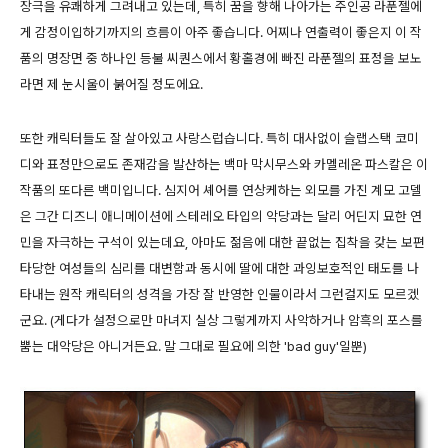
장극을 유쾌하게 그려내고 있는데, 특히 꿈을 향해 나아가는 주인공 라푼젤에
게 감정이입하기까지의 흐름이 아주 좋습니다. 어찌나 연출력이 좋은지 이 작
품의 명장면 중 하나인 등불 씨퀀스에서 황홀경에 빠진 라푼젤의 표정을 보노
라면 제 눈시울이 붉어질 정도에요.
또한 캐릭터들도 잘 살아있고 사랑스럽습니다. 특히 대사없이 슬랩스택 코미
디와 표정만으로도 존재감을 발산하는 백마 막시무스와 카멜레온 파스칼은 이
작품의 또다른 백미입니다. 심지어 셰어를 연상케하는 외모를 가진 계모 고델
은 그간 디즈니 애니메이션에 스테레오 타입의 악당과는 달리 어딘지 묘한 연
민을 자극하는 구석이 있는데요, 아마도 젊음에 대한 끝없는 집착을 갖는 보편
타당한 여성들의 심리를 대변함과 동시에 딸에 대한 과잉보호적인 태도를 나
타내는 원작 캐릭터의 성격을 가장 잘 반영한 인물이라서 그런걸지도 모르겠
군요. (게다가 설정으로만 마녀지 실상 그렇게까지 사악하거나 암흑의 포스를
뿜는 대악당은 아니거든요. 말 그대로 필요에 의한 'bad guy'일뿐)