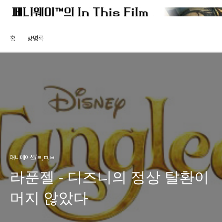
홈
방명록
애니메이션/ㄹ,ㅁ.ㅂ
라푼젤 - 디즈니의 정상 탈환이
머지 않았다