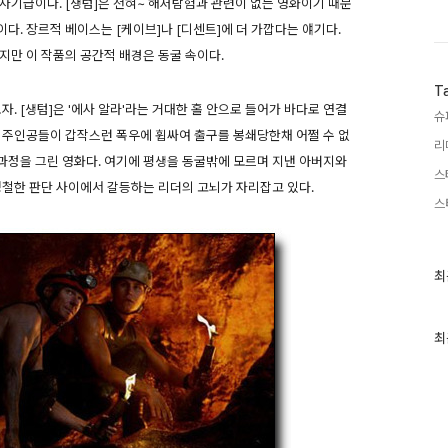
사기급이다. [생텀]은 전혀~ 해저탐험과 관련이 없는 영화이기 때문
이다. 장르적 베이스는 [케이브]나 [디센트]에 더 가깝다는 얘기다.
지만 이 작품의 공간적 배경은 동굴 속이다.
T
. [생텀]은 '에사 알라'라는 거대한 홀 안으로 들어가 바다로 연결
슈
 주인공들이 갑작스런 폭우에 휩싸여 출구를 봉쇄당한채 어쩔 수 없
리
과정을 그린 영화다. 여기에 평생을 동굴밖에 모르며 지낸 아버지와
스
냉철한 판단 사이에서 갈등하는 리더의 고뇌가 자리잡고 있다.
스
최
최
근
글
과
인
최
기
글