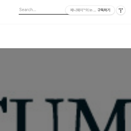
페니웨이™의 In This Film
구독하기