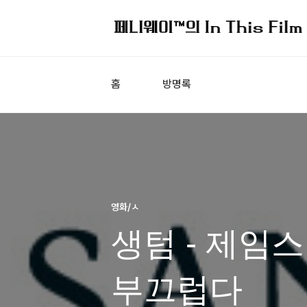
홈
방명록
영화/ㅅ
생텀 - 제임
부끄럽다