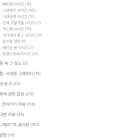
배트맨 시리즈
(18)
스타워즈 시리즈
(40)
스타트렉 시리즈
(10)
신체 강탈자들 시리즈
(7)
엑스맨 시리즈
(10)
인디아나 존스 시리즈
(12)
잠수함 연작
(9)
제이슨 본 시리즈
(7)
트랜스포머 시리즈
(10)
화 속 그 장소
(2)
툰: 시네마 그레피티
(15)
샷 토크
(22)
화에 관한 잡담
(212)
T, 전자기기 리뷰
(125)
다한 리뷰
(55)
니웨이™의 궁시렁
(157)
관함
(31)