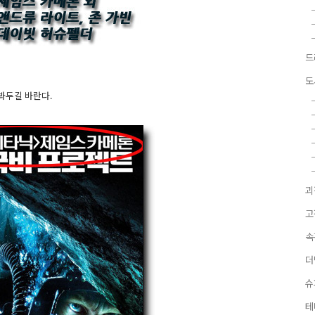
드
도
 봐두길 바란다.
괴
고
속
더
슈
테