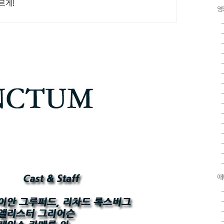
르게!
영
애