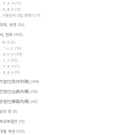
ㅈ,ㅊ,ㅋ
(17)
ㅌ,ㅍ,ㅎ
(11)
기동전사 건담 연대기
(11)
라마, 공연
(26)
서, 만화
(100)
#~Z
(6)
ㄱ,ㄴ,ㄷ
(16)
ㄹ,ㅁ,ㅂ
(34)
ㅅ,ㅇ
(26)
ㅈ,ㅊ,ㅋ
(7)
ㅌ,ㅍ,ㅎ
(5)
작열전(怪作列傳)
(149)
전열전(古典列傳)
(30)
편열전(續篇列傳)
(42)
빙의 맛
(5)
퍼로봇열전
(12)
마별 섹션
(123)