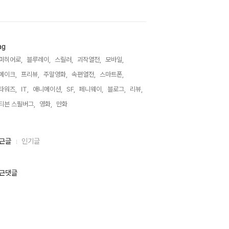
ag
퍼히어로,
블루레이,
스릴러,
괴작열전,
모바일,
메이크,
프리뷰,
주말영화,
속편열전,
스마트폰,
타워즈,
IT,
애니메이션,
SF,
페니웨이,
블로그,
리뷰,
티븐 스필버그,
영화,
만화,
근글
인기글
근댓글