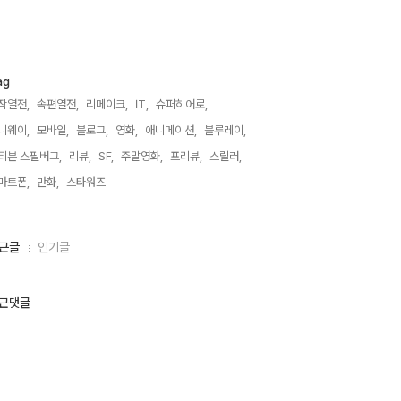
ag
작열전,
속편열전,
리메이크,
IT,
슈퍼히어로,
니웨이,
모바일,
블로그,
영화,
애니메이션,
블루레이,
티븐 스필버그,
리뷰,
SF,
주말영화,
프리뷰,
스릴러,
마트폰,
만화,
스타워즈,
근글
인기글
근댓글