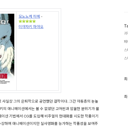
모노노케 히메
-
T
미야자키 하야오
괴
페
스
스
최
최
근
글
과
인
최
기
 사실상 그의 은퇴작으로 공언했던 걸작이다. 그간 아동층의 눈높
글
자키의 애니메이션에서는 볼 수 없었던 고어씬과 암울한 분위기가 물
니메이션 기법에서 CG를 도입해 비주얼의 현대화를 시도한 작품이기
을 수상하며 애니메이션이지만 실사영화를 능가하는 작품성을 보여주