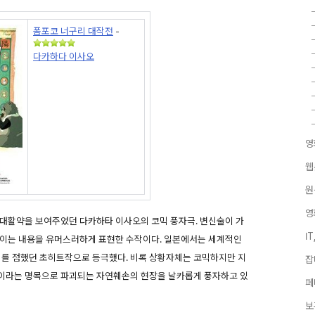
폼포코 너구리 대작전
-
다카하다 이사오
영
웹
원
영
 대활약을 보여주었던 다카하타 이사오의 코믹 풍자극. 변신술이 가
I
벌이는 내용을 유머스러하게 표현한 수작이다. 일본에서는 세계적인
위를 점했던 초히트작으로 등극했다. 비록 상황자체는 코믹하지만 지
잡
이라는 명목으로 파괴되는 자연훼손의 현장을 날카롭게 풍자하고 있
페
보