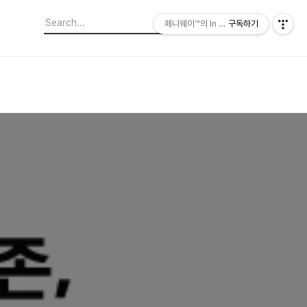
페니웨이™의 In This Film
구독하기