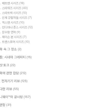
배트맨 시리즈
(18)
스타워즈 시리즈
(40)
스타트렉 시리즈
(10)
신체 강탈자들 시리즈
(7)
엑스맨 시리즈
(10)
인디아나 존스 시리즈
(12)
잠수함 연작
(9)
제이슨 본 시리즈
(7)
트랜스포머 시리즈
(10)
화 속 그 장소
(2)
툰: 시네마 그레피티
(15)
샷 토크
(22)
화에 관한 잡담
(212)
T, 전자기기 리뷰
(125)
다한 리뷰
(55)
니웨이™의 궁시렁
(157)
관함
(31)