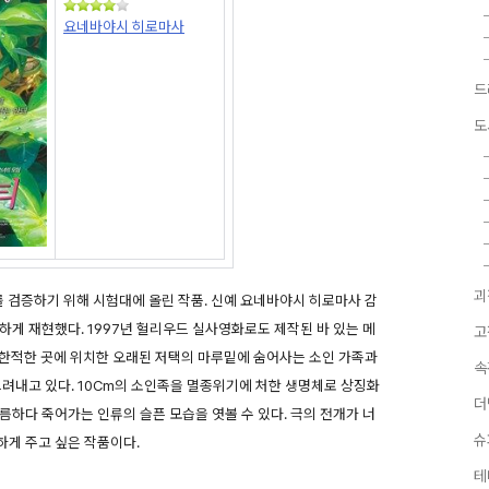
요네바야시 히로마사
드
도
괴
 검증하기 위해 시험대에 올린 작품. 신예 요네바야시 히로마사 감
하게 재현했다. 1997년 헐리우드 실사영화로도 제작된 바 있는
메
고
 시골 한적한 곳에 위치한 오래된 저택의 마루밑에 숨어사는 소인 가족과
속
그려내고 있다. 10Cm의 소인족을 멸종위기에 처한 생명체로 상징화
더
름하다 죽어가는 인류의 슬픈 모습을 엿볼 수 있다. 극의 전개가 너
슈
게 주고 싶은 작품이다.
테