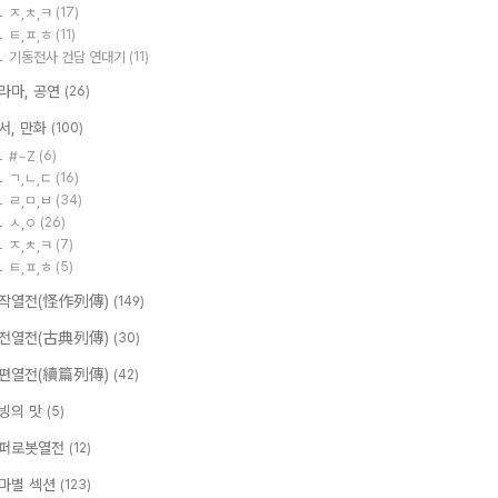
ㅈ,ㅊ,ㅋ
(17)
ㅌ,ㅍ,ㅎ
(11)
기동전사 건담 연대기
(11)
라마, 공연
(26)
서, 만화
(100)
#~Z
(6)
ㄱ,ㄴ,ㄷ
(16)
ㄹ,ㅁ,ㅂ
(34)
ㅅ,ㅇ
(26)
ㅈ,ㅊ,ㅋ
(7)
ㅌ,ㅍ,ㅎ
(5)
작열전(怪作列傳)
(149)
전열전(古典列傳)
(30)
편열전(續篇列傳)
(42)
빙의 맛
(5)
퍼로봇열전
(12)
마별 섹션
(123)