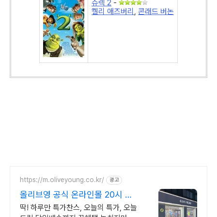
슈렉 2
-
켈리 애즈버리
,
콘래드 버논
https://m.oliveyoung.co.kr/
광고
올리브영 공식 온라인몰 20시 이
전 주문은 오늘드림
딱! 하루만 특가찬스, 오늘의 특가, 오늘