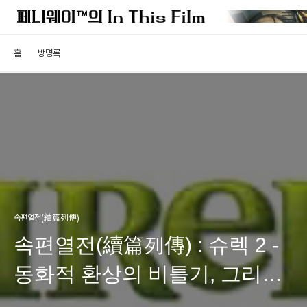
홈
방명록
속편열전(續篇列傳)
속편열전(續篇列傳) : 슈렉 2 -
동화적 환상의 비틀기, 그리고
패러디