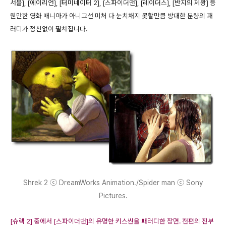
서블], [에이리언], [터미네이터 2], [스파이더맨], [레이더스], [반지의 제왕] 등
웬만한 영화 매니아가 아니고선 미처 다 눈치채지 못할만큼 방대한 분량의 패
러디가 정신없이 펼쳐집니다.
Shrek 2 ⓒ DreamWorks Animation./Spider man ⓒ Sony
Pictures.
[슈렉 2] 중에서 [스파이더맨]의 유명한 키스씬을 패러디한 장면. 전편의 진부