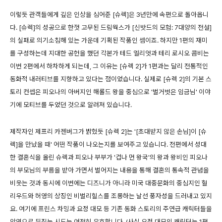
이렇듯 관객들에게 깊은 인상을 심어준 [슈렉]은 3년만에 속편으로 돌아옵니
다. [슈렉]의 성공으로 한껏 고무된 드림웍스가 [신밧드의 모험: 7대양의 전설]
의 실패로 의기소침해 있는 가운데 기획된 작품인 셈이죠. 하지만 1편의 재미
를 구성하는데 지대한 공헌을 했던 각본가 테드 엘리엇과 테리 로시오 콤비는
이번 2편에서 하차하게 되는데, 그 이유는 [슈렉 2]가 1편과는 달리 전통적인
동화적 내러티브를 지향하고 있다는 점이었습니다. 실제로 [슈렉 2]의 기본 스
토리 컨셉은 피오나의 아버지인 해롤드 왕을 중심으로 '벌거벗은 임금님' 이야
기에 모티브를 두었던 것으로 알려져 있습니다.
제작자인 제프리 카젠버그가 밝혔듯 [슈렉 2]는 '[초대받지 않은 손님]이 [슈
렉]을 만났을 때' 어떤 작품이 나오는지를 보여주고 있습니다. 전편에서 성대
한 결혼식을 올린 슈렉과 피오나 부부가 '겁나 먼 왕국'의 왕과 왕비인 피오나
의 부모님의 부름을 받아 가면서 벌어지는 내용을 통해 결혼의 통속적 관념을
비웃는 것과 동시에 이번에는 디즈니가 아니라 미국 대중문화의 중심지인 헐
리우드와 허영의 상징인 비벌리힐스를 조롱하는 날선 풍자성을 드러내고 있지
요. 여기에 프린스 차밍과 요정 대모 등 기존 동화 스토리의 주연급 캐릭터들을
악역으로 뒤집는 시도는 여전히 유효합니다. (사실 요정 대모의 캐릭터는 1편