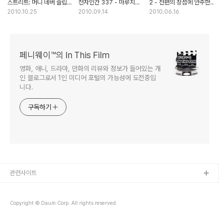
스트리트: 머니 네버 슬립스
전자인간 337 - 마루치
2 - 전편의 장점에 안주한
- 올리버 스톤은 속편에
아라치의 속편은 어떤
범작
2010.10.25
2010.09.14
2010.06.16
어울리지 않는다
작품?
페니웨이™의 In This Film
영화, 애니, 드라마, 만화의 리뷰와 정보가 들어있는 개
인 블로그로서 1인 미디어 포털의 가능성에 도전중입
니다.
구독하기
관련사이트
Copyright © Daum Corp. All rights reserved.