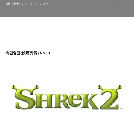
페니웨이™
2010. 7. 8. 09:18
속편열전(續篇列傳) No.13