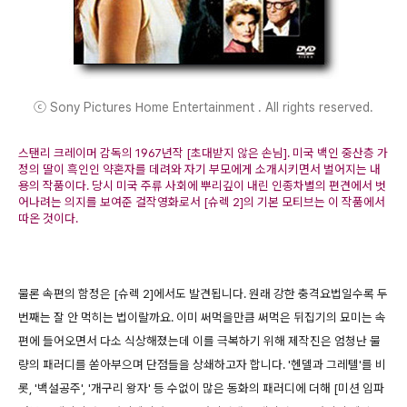
ⓒ Sony Pictures Home Entertainment . All rights reserved.
스탠리 크레이머 감독의 1967년작 [초대받지 않은 손님]. 미국 백인 중산층 가
정의 딸이 흑인인 약혼자를 데려와 자기 부모에게 소개시키면서 벌어지는 내
용의 작품이다. 당시 미국 주류 사회에 뿌리깊이 내린 인종차별의 편견에서 벗
어나려는 의지를 보여준 걸작영화로서 [슈렉 2]의 기본 모티브는 이 작품에서
따온 것이다.
물론 속편의 함정은 [슈렉 2]에서도 발견됩니다. 원래 강한 충격요법일수록 두
번째는 잘 안 먹히는 법이랄까요. 이미 써먹을만큼 써먹은 뒤집기의 묘미는 속
편에 들어오면서 다소 식상해졌는데 이를 극복하기 위해 제작진은 엄청난 물
량의 패러디를 쏟아부으며 단점들을 상쇄하고자 합니다. '헨델과 그레텔'를 비
롯, '백설공주', '개구리 왕자' 등 수없이 많은 동화의 패러디에 더해 [미션 임파