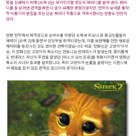
함을 상쇄하기 위해 [슈렉 2]는 무지막지할 정도의 패러디를 쏟아 낸다. 패러
디를 잘 읽어낸 관객들에겐 더 없이 유쾌한 경험이었지만, 전작이 보여준 풍자
적 비틀기의 본질을 흐린 단순 패러디 작품으로 격하시켰다는 반론도 만만치
않다.
한편 전작에서 파격성으로 승부수를 띄웠던 슈렉과 피오나 등 중심인물들의
매력이 [슈렉 2]에 들면서 상당부분 퇴색되었는데, 이를 보완해줄 만한 새로운
캐릭터를 등장시킨 것도 영리한 선택이었습니다. 바로 '장화신은 고양이'이지
요. 이 장화신은 고양이의 목소리는 안토니오 반데라스가 맡았는데, 흥미롭게
도 반데라스 자신이 주연을 맡았던 [마스크 오브 조로]를 희화시키면서 엄청난
폭소의 시너지 효과를 발휘합니다. 특히 고양이가 눈물을 끌썽이는 시퀀스에
서 배꼽을 잡지 않은 관객은 없으리라 생각되네요.