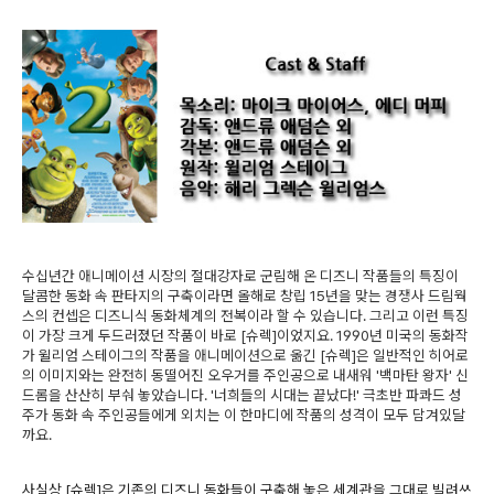
수십년간 애니메이션 시장의 절대강자로 군림해 온 디즈니 작품들의 특징이
달콤한 동화 속 판타지의 구축이라면 올해로 창립 15년을 맞는 경쟁사 드림웍
스의 컨셉은 디즈니식 동화체계의 전복이라 할 수 있습니다. 그리고 이런 특징
이 가장 크게 두드러졌던 작품이 바로 [슈렉]이었지요. 1990년 미국의 동화작
가 윌리엄 스테이그의 작품을 애니메이션으로 옮긴 [슈렉]은 일반적인 히어로
의 이미지와는 완전히 동떨어진 오우거를 주인공으로 내새워 '백마탄 왕자' 신
드롬을 산산히 부숴 놓았습니다. '너희들의 시대는 끝났다!' 극초반 파콰드 성
주가 동화 속 주인공들에게 외치는 이 한마디에 작품의 성격이 모두 담겨있달
까요.
사실상 [슈렉]은 기존의 디즈니 동화들이 구축해 놓은 세계관을 그대로 빌려쓰