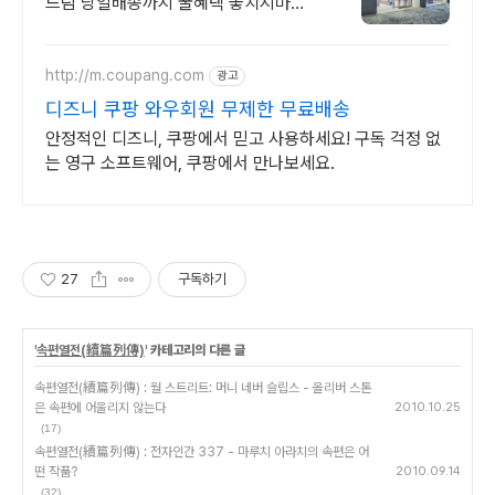
드림 당일배송까지 꿀혜택 놓치지마세
요!
http://m.coupang.com
광고
디즈니 쿠팡 와우회원 무제한 무료배송
안정적인 디즈니, 쿠팡에서 믿고 사용하세요! 구독 걱정 없
는 영구 소프트웨어, 쿠팡에서 만나보세요.
27
구독하기
'
속편열전(續篇列傳)
' 카테고리의 다른 글
속편열전(續篇列傳) : 월 스트리트: 머니 네버 슬립스 - 올리버 스톤
은 속편에 어울리지 않는다
2010.10.25
(17)
속편열전(續篇列傳) : 전자인간 337 - 마루치 아라치의 속편은 어
떤 작품?
2010.09.14
(32)