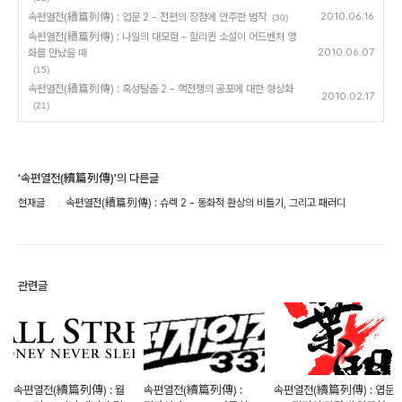
속편열전(續篇列傳) : 엽문 2 - 전편의 장점에 안주한 범작
2010.06.16
(30)
속편열전(續篇列傳) : 나일의 대모험 - 할리퀸 소설이 어드벤처 영
화를 만났을 때
2010.06.07
(15)
속편열전(續篇列傳) : 혹성탈출 2 - 핵전쟁의 공포에 대한 형상화
2010.02.17
(21)
'속편열전(續篇列傳)'의 다른글
현재글
속편열전(續篇列傳) : 슈렉 2 - 동화적 환상의 비틀기, 그리고 패러디
관련글
속편열전(續篇列傳) : 월
속편열전(續篇列傳) :
속편열전(續篇列傳) : 엽문