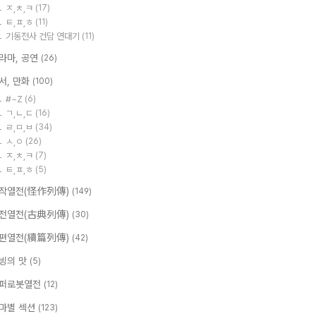
ㅈ,ㅊ,ㅋ
(17)
ㅌ,ㅍ,ㅎ
(11)
기동전사 건담 연대기
(11)
라마, 공연
(26)
서, 만화
(100)
#~Z
(6)
ㄱ,ㄴ,ㄷ
(16)
ㄹ,ㅁ,ㅂ
(34)
ㅅ,ㅇ
(26)
ㅈ,ㅊ,ㅋ
(7)
ㅌ,ㅍ,ㅎ
(5)
작열전(怪作列傳)
(149)
전열전(古典列傳)
(30)
편열전(續篇列傳)
(42)
빙의 맛
(5)
퍼로봇열전
(12)
마별 섹션
(123)