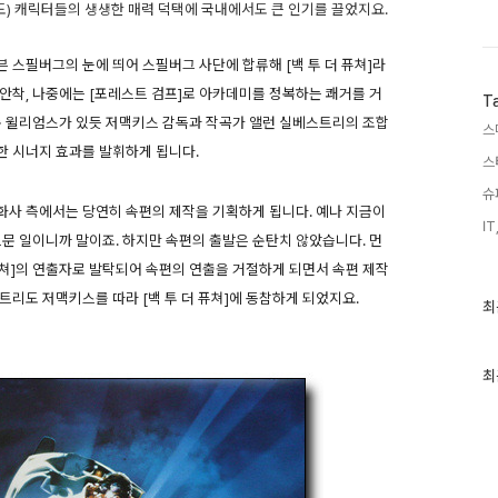
도) 캐릭터들의 생생한 매력 덕택에 국내에서도 큰 인기를 끌었지요.
 스필버그의 눈에 띄어 스필버그 사단에 합류해 [백 투 더 퓨쳐]라
안착, 나중에는 [포레스트 검프]로 아카데미를 정복하는 쾌거를 거
T
존 윌리엄스가 있듯 저맥키스 감독과 작곡가 앨런 실베스트리의 조합
스
한 시너지 효과를 발휘하게 됩니다.
스
슈
영화사 측에서는 당연히 속편의 제작을 기획하게 됩니다. 예나 지금이
IT
드문 일이니까 말이죠. 하지만 속편의 출발은 순탄치 않았습니다. 먼
퓨쳐]의 연출자로 발탁되어 속편의 연출을 거절하게 되면서 속편 제작
리도 저맥키스를 따라 [백 투 더 퓨쳐]에 동참하게 되었지요.
최
최
근
글
과
인
최
기
글