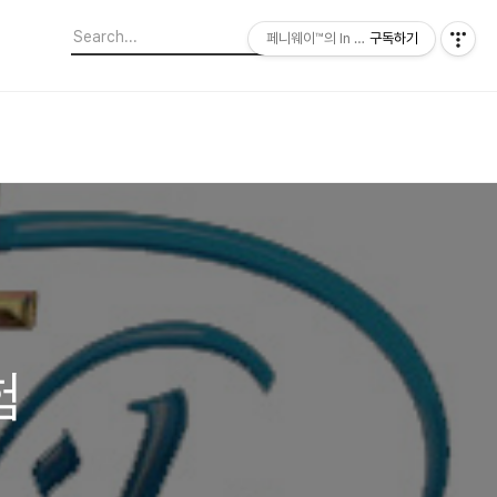
페니웨이™의 In This Film
구독하기
험