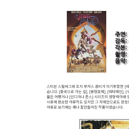
스티븐 스필버그와 조지 루카스 콤비가 의기투합한 [레
습니다. [중국으로 가는 길], [용형호제], [쿼터메인]
물은 어쨌거나 [인디아나 존스] 시리즈의 영향력아래 
시류에 편승한 아류작도 있지만 그 자체만으로도 완성도
아류로 보기에는 꽤나 잘만들어진 작품이었습니다.