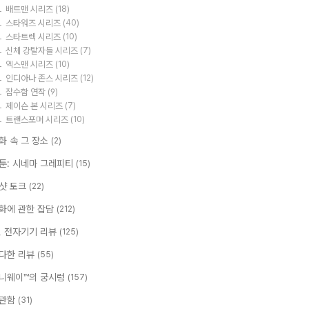
배트맨 시리즈
(18)
스타워즈 시리즈
(40)
스타트렉 시리즈
(10)
신체 강탈자들 시리즈
(7)
엑스맨 시리즈
(10)
인디아나 존스 시리즈
(12)
잠수함 연작
(9)
제이슨 본 시리즈
(7)
트랜스포머 시리즈
(10)
화 속 그 장소
(2)
툰: 시네마 그레피티
(15)
샷 토크
(22)
화에 관한 잡담
(212)
T, 전자기기 리뷰
(125)
다한 리뷰
(55)
니웨이™의 궁시렁
(157)
관함
(31)