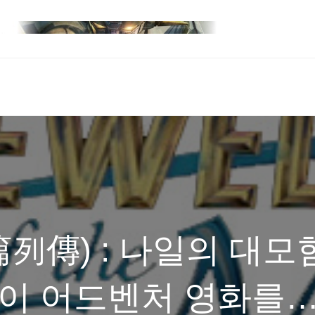
列傳) : 나일의 대모
설이 어드벤처 영화를