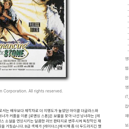
영
웹
원
영
 Corporation. All rights reserved.
I
잡
로서는 배우보다 제작자로 더 지명도가 높았던 마이클 더글라스와
 터너가 커플을 이룬 [로맨싱 스톤]은 보물을 찾아 나선 남녀라는 [레
페
맨스 소설을 연상시키는 달콤한 러브 판타지로 변주시켜 독창적인 재
보
을 거뒀습니다. B급 색체가 [레이더스]에 비해 좀 더 두드러지긴 했