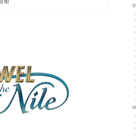
르게!
영
애