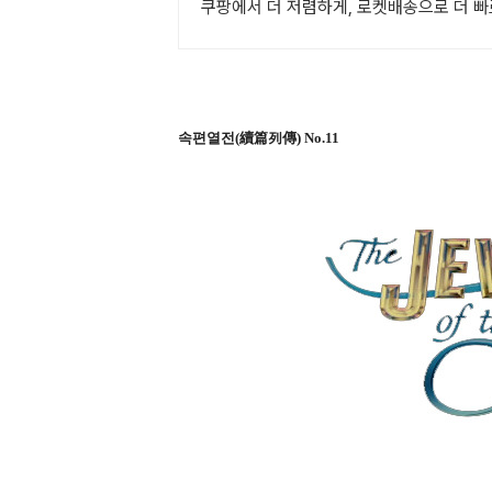
쿠팡에서 더 저렴하게, 로켓배송으로 더 빠
속편열전(續篇列傳) No.11