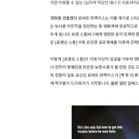
지만 미워할 수 없는 (심지어 악당인 대니 드 비토까지
영화를 연출했던 로버트 저맥키스는 이를 계기로 스티븐
는 또다른 히트작을 양산하는 등 영화계에 성공적으로 
두게 됩니다. 또한 스필버그에게 영원한 음악 조력자 
은 [로맨싱 스톤] 이후 끈끈한 공조체제를 이후며 강력
이렇게 [로맨싱 스톤]이 기대 이상의 성공을 거두자 
나 전작의 흥행만큼 든든한 보증수표가 될 만한 것도 
저 전편의 일등 공신인 로버트 저맥키스가 [백 투 더 
에 먹구름이 드리워지기 시작합니다. 물론 앨런 실베스트