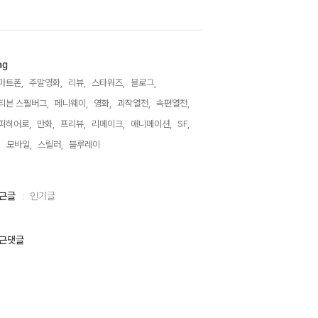
ag
마트폰,
주말영화,
리뷰,
스타워즈,
블로그,
티븐 스필버그,
페니웨이,
영화,
괴작열전,
속편열전,
퍼히어로,
만화,
프리뷰,
리메이크,
애니메이션,
SF,
,
모바일,
스릴러,
블루레이,
근글
인기글
근댓글