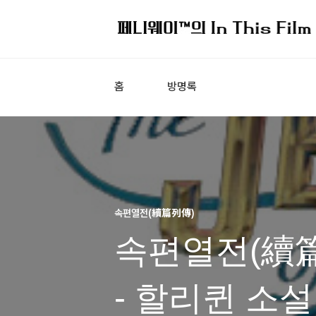
홈
방명록
속편열전(續篇列傳)
속편열전(續篇
- 할리퀸 소