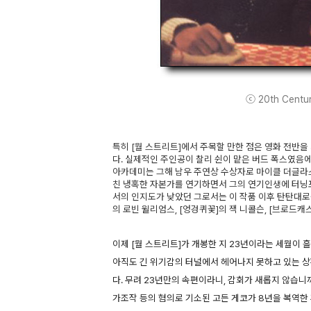
ⓒ 20th Century
특히 [월 스트리트]에서 주목할 만한 점은 영화 전반
다. 실제적인 주인공이 찰리 쉰이 맡은 버드 폭스였음
아카데미는 그해 남우 주연상 수상자로 마이클 더글라
친 냉혹한 자본가를 연기하면서 그의 연기인생에 터닝
서의 인지도가 낮았던 그로서는 이 작품 이후 탄탄대로를
의 로빈 윌리엄스, [엉겅퀴꽃]의 잭 니콜슨, [브로드
이제 [월 스트리트]가 개봉한 지 23년이라는 세월이
아직도 긴 위기감의 터널에서 헤어나지 못하고 있는 상
다. 무려 23년만의 속편이라니, 감회가 새롭지 않습니
가조작 등의 혐의로 기소된 고든 게코가 8년을 복역한