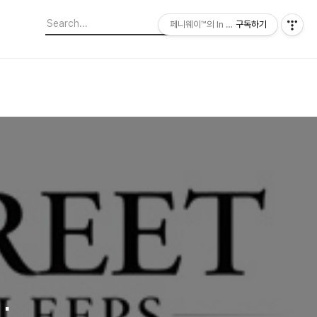
페니웨이™의 In This Film
구독하기