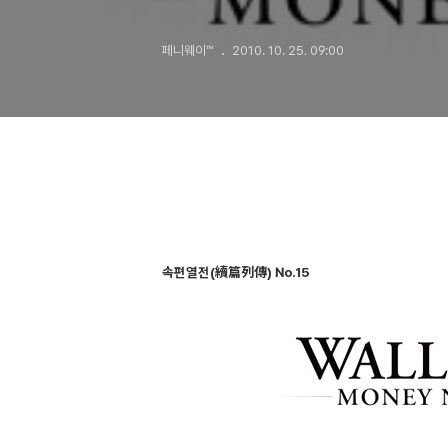
속편에 어울
페니웨이™
2010. 10. 25. 09:00
속편열전(續篇列傳) No.15