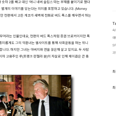
 숫자 2를 빼고 대신 '머니 네버 슬립스'라는 부재를 붙이기로 했다
 별개의 이야기를 담는다는 의미를 포함하고 있습니다. (Money
 않지만 전편에서 고든 게코가 새벽에 전화로 버드 폭스를 깨우면서 하는
T
속
 무어라는 인물인데요, 전편의 버드 폭스처럼 증권 브로커이지만 폭
애
흥미롭게도 그의 약혼녀는 웹사이트를 통해 사회운동을 하는 위니
SF
 합니다. 하지만 그녀는 아버지와 연을 끊은채 살고 있지요. 두 사람
괴
자 고용주인 루(프랭크 란젤라 분)의 자살로 인해 제이콥은 큰 충
최
최
근
글
과
인
최
기
글