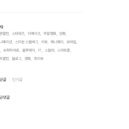
ag
편열전,
스타워즈,
리메이크,
주말영화,
만화,
니메이션,
스티븐 스필버그,
리뷰,
페니웨이,
모바일,
,
슈퍼히어로,
블루레이,
IT,
스릴러,
스마트폰,
작열전,
블로그,
영화,
프리뷰,
근글
인기글
근댓글