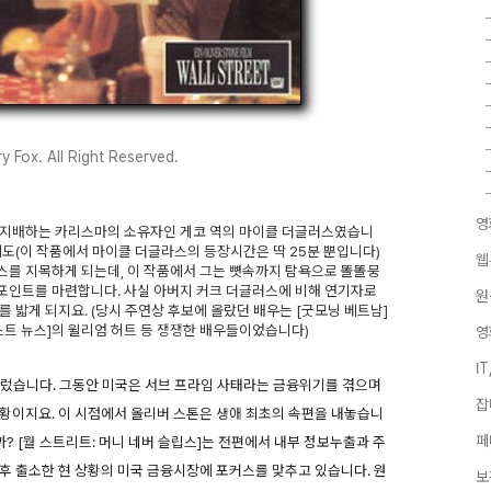
 Fox. All Right Reserved.
영
을 지배하는 카리스마의 소유자인 게코 역의 마이클 더글러스였습니
에도(이 작품에서 마이클 더글라스의 등장시간은 딱 25분 뿐입니다)
웹
스를 지목하게 되는데, 이 작품에서 그는 뼛속까지 탐욕으로 똘똘뭉
포인트를 마련합니다. 사실 아버지 커크 더글러스에 비해 연기자로
원
 밟게 되지요. (당시 주연상 후보에 올랐던 배우는 [굿모닝 베트남]
캐스트 뉴스]의 윌리엄 허트 등 쟁쟁한 배우들이었습니다)
영
I
 흘렀습니다. 그동안 미국은 서브 프라임 사태라는 금융위기를 겪으며
잡
황이지요. 이 시점에서 올리버 스톤은 생애 최초의 속편을 내놓습니
페
까? [월 스트리트: 머니 네버 슬립스]는 전편에서 내부 정보누출과 주
 후 출소한 현 상황의 미국 금융시장에 포커스를 맞추고 있습니다. 원
보