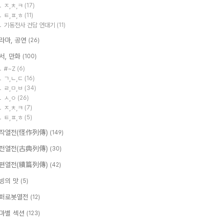
ㅈ,ㅊ,ㅋ
(17)
ㅌ,ㅍ,ㅎ
(11)
기동전사 건담 연대기
(11)
라마, 공연
(26)
서, 만화
(100)
#~Z
(6)
ㄱ,ㄴ,ㄷ
(16)
ㄹ,ㅁ,ㅂ
(34)
ㅅ,ㅇ
(26)
ㅈ,ㅊ,ㅋ
(7)
ㅌ,ㅍ,ㅎ
(5)
작열전(怪作列傳)
(149)
전열전(古典列傳)
(30)
편열전(續篇列傳)
(42)
빙의 맛
(5)
퍼로봇열전
(12)
마별 섹션
(123)