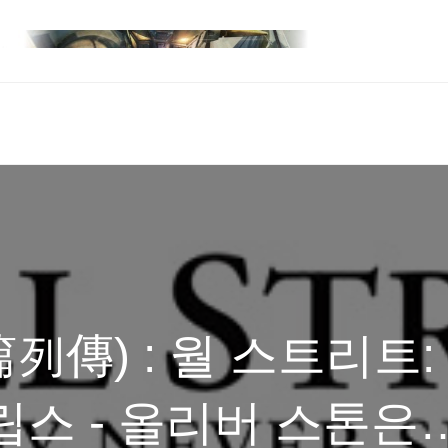
列傳) : 월 스트리트:
립스 - 올리버 스톤은