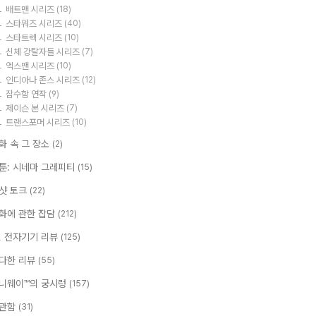
배트맨 시리즈
(18)
스타워즈 시리즈
(40)
스타트렉 시리즈
(10)
신체 강탈자들 시리즈
(7)
엑스맨 시리즈
(10)
인디아나 존스 시리즈
(12)
잠수함 연작
(9)
제이슨 본 시리즈
(7)
트랜스포머 시리즈
(10)
화 속 그 장소
(2)
툰: 시네마 그레피티
(15)
샷 토크
(22)
화에 관한 잡담
(212)
T, 전자기기 리뷰
(125)
다한 리뷰
(55)
니웨이™의 궁시렁
(157)
관함
(31)