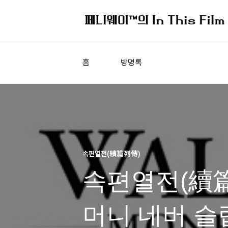
홈
방명록
속편열전(續篇列傳)
속편열전(續篇
머니 네버 슬