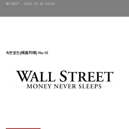
페니웨이™
2010. 10. 25. 09:00
않는다
속편열전(續篇列傳) No.15