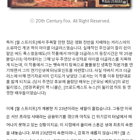
ⓒ 20th Century Fox. All Right Reserved.
특히 [월 스트리트]에서 주목할 만한 점은 영화 전반을 지배하는 카리스마의
소유자인 게코 역의 마이클 더글러스였습니다. 실제적인 주인공이 찰리 쉰이
맡은 버드 폭스였음에도(이 작품에서 마이클 더글라스의 등장시간은 딱 25분
뿐입니다) 아카데미는 그해 남우 주연상 수상자로 마이클 더글라스를 지목하
게 되는데, 이 작품에서 그는 뼛속까지 탐욕으로 똘똘뭉친 냉혹한 자본가를 연
기하면서 그의 연기인생에 터닝포인트를 마련합니다. 사실 아버지 커크 더글
러스에 비해 연기자로서의 인지도가 낮았던 그로서는 이 작품 이후 탄탄대로
를 밟게 되지요. (당시 주연상 후보에 올랐던 배우는 [굿모닝 베트남]의 로빈
윌리엄스, [엉겅퀴꽃]의 잭 니콜슨, [브로드캐스트 뉴스]의 윌리엄 허트 등 쟁
쟁한 배우들이었습니다)
이제 [월 스트리트]가 개봉한 지 23년이라는 세월이 흘렀습니다. 그동안 미국
은 서브 프라임 사태라는 금융위기를 겪으며 아직도 긴 위기감의 터널에서 헤
어나지 못하고 있는 상황이지요. 이 시점에서 올리버 스톤은 생애 최초의 속편
을 내놓습니다. 무려 23년만의 속편이라니, 감회가 새롭지 않습니까? [월 스