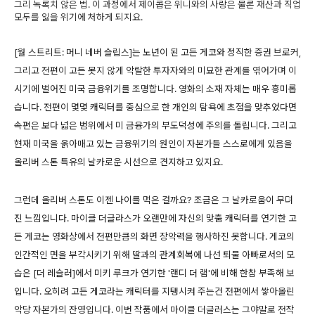
그리 녹록치 않은 법. 이 과정에서 제이콥은 위니와의 사랑은 물론 재산과 직업
모두를 잃을 위기에 처하게 되지요.
[월 스트리트: 머니 네버 슬립스]는 노년이 된 고든 게코와 정직한 증권 브로커,
그리고 전편이 고든 못지 않게 악랄한 투자자와의 미묘한 관계를 엮어가며 이
시기에 벌어진 미국 금융위기를 조명합니다. 영화의 소재 자체는 매우 흥미롭
습니다. 전편이 몇몇 캐릭터를 중심으로 한 개인의 탐욕에 초점을 맞추었다면
속편은 보다 넓은 범위에서 미 금융가의 부도덕성에 주의를 돌립니다. 그리고
현재 미국을 옭아매고 있는 금융위기의 원인이 자본가들 스스로에게 있음을
올리버 스톤 특유의 날카로운 시선으로 견지하고 있지요.
그런데 올리버 스톤도 이젠 나이를 먹은 걸까요? 조금은 그 날카로움이 무뎌
진 느낌입니다. 마이클 더글라스가 오랜만에 자신의 맞춤 캐릭터를 연기한 고
든 게코는 영화상에서 전편만큼의 화면 장악력을 행사하진 못합니다. 게코의
인간적인 면을 부각시키기 위해 딸과의 관계회복에 나선 퇴물 아빠로서의 모
습은 [더 레슬러]에서 미키 루크가 연기한 '랜디 더 램'에 비해 한참 부족해 보
입니다. 오히려 고든 게코라는 캐릭터를 지탱시켜 주는건 전편에서 쌓아올린
악당 자본가의 잔영입니다. 이번 작품에서 마이클 더글러스는 그야말로 전작