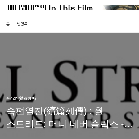
홈
방명록
속편열전(續篇列傳)
속편열전(續篇列傳) : 월
스트리트: 머니 네버 슬립스 -
올리버 스톤은 속편에 어울리지