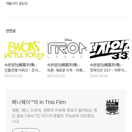
어울리지 않는다
관련글
속편열전(續篇列傳) :
속편열전(續篇列傳) :
속편열전(續篇列傳) :
인돌전쟁 이워크 - 조지
트론: 새로운 시작 - 위축된
전자인간 337 - 마루치
루카스는 좋은
드라마와 현란한 비주얼의
아라치의 속편은 어떤
2011.02.02
2011.01.03
2010.09.14
이야기꾼인가?
부조화
작품?
페니웨이™의 In This Film
영화, 애니, 드라마, 만화의 리뷰와 정보가 들어있는 개
인 블로그로서 1인 미디어 포털의 가능성에 도전중입
니다.