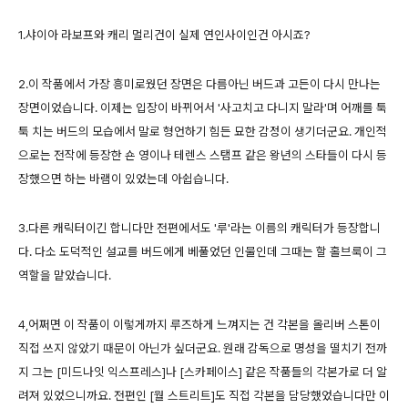
1.샤이아 라보프와 캐리 멀리건이 실제 연인사이인건 아시죠?
2.이 작품에서 가장 흥미로웠던 장면은 다름아닌 버드과 고든이 다시 만나는
장면이었습니다. 이제는 입장이 바뀌어서 '사고치고 다니지 말라'며 어깨를 툭
툭 치는 버드의 모습에서 말로 형언하기 힘든 묘한 감정이 생기더군요. 개인적
으로는 전작에 등장한 숀 영이나 테렌스 스탬프 같은 왕년의 스타들이 다시 등
장했으면 하는 바램이 있었는데 아쉽습니다.
3.다른 캐릭터이긴 합니다만 전편에서도 '루'라는 이름의 캐릭터가 등장합니
다. 다소 도덕적인 설교를 버드에게 베풀었던 인물인데 그때는 할 홀브룩이 그
역할을 맡았습니다.
4,어쩌면 이 작품이 이렇게까지 루즈하게 느껴지는 건 각본을 올리버 스톤이
직접 쓰지 않았기 때문이 아닌가 싶더군요. 원래 감독으로 명성을 떨치기 전까
지 그는 [미드나잇 익스프레스]나 [스카페이스] 같은 작품들의 각본가로 더 알
려져 있었으니까요. 전편인 [월 스트리트]도 직접 각본을 담당했었습니다만 이