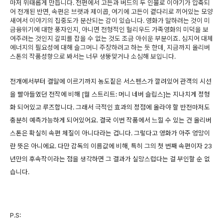
마저 위태롭게 만듭니다. 전편에서 고든과 버드의 두 인물로 이야기가 압축되
어 전개된 반면, 속편은 브랫과 제이콥, 여기에 고든이 곁다리로 끼어있는 모양
새여서 이야기의 집중도가 분산되는 감이 있습니다. 영화가 말하려는 것이 미
금융위기에 대한 풍자인지, 아니면 전형적인 헐리우드 가족영화의 미덕을 보
여주려는 것인지 갈피를 잡을 수 없는 것도 조금 아쉬운 부분이죠. 심지어 대체
에너지의 필요성에 대해 슬그머니 주장하려고 하는 듯 한데, 지금까지 올리버
스톤의 작품성향으로 봐서는 너무 생뚱맞거나 소심해 보입니다.
전개에서부터 결말에 이르기까지 농도짙은 서스펜스가 깔려있어 관객의 시선
을 빨아들였던 전작에 비해 [월 스트리트: 머니 네버 슬립스]는 지나치게 정형
화 되어있고 루즈합니다. 그래서 극적인 효과의 정점에 올라야 할 반전마저도
충분히 예측가능하게 되어있어요. 결국 이번 작품에서 느낄 수 있는 건 올리버
스톤은 확실히 속편 체질이 아니다라는 겁니다. 그렇다고 영화가 아주 엉망이
란 뜻은 아니에요. 다만 감독의 이름값에 비해, 특히 그의 첫 번째 속편이자 23
년만의 후속작이라는 점을 생각하면 그 결과가 실망스럽다는 걸 부인할 순 없
습니다.
P.S: