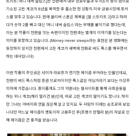
트리트: 머니 네버 슬립스]는 전편에서 내부 정보누출과 주가조작 등의 혐의로
기소된 고든 게코가 8년을 복역한 후 출소한 현 상황의 미국 금융시장에 포커
스를 맞추고 있습니다. 원래 올리버 스톤은 제목을 [월 스트리트 2]라고 하려
다가 숫자 2를 빼고 대신 '머니 네버 슬립스'라는 부재를 붙이기로 했다는데,
이는 본 작품이 전편을 잇는 속편이지만 전편과는 별개의 이야기를 담는다는
의미를 포함하고 있습니다. (Money never sleeps라는 표현은 본 영화에는
등장하지 않지만 전편에서 고든 게코가 새벽에 전화로 버드 폭스를 깨우면서
하는 대사입니다)
이번 작품의 주인공은 샤이아 라보프가 연기한 제이콥 무어라는 인물인데요,
전편의 버드 폭스처럼 증권 브로커이지만 폭스같은 야심가라기 보다는 이상주
의자에 가깝습니다. 흥미롭게도 그의 약혼녀는 웹사이트를 통해 사회운동을
하는 위니 게코(캐리 멀리건 분)인데, 바로 고든 게코의 딸이기도 합니다. 하지
만 그녀는 아버지와 연을 끊은채 살고 있지요. 두 사람의 미래는 순조로워 보입
니다만 어느날 제이콥의 멘토이자 고용주인 루(프랭크 란젤라 분)의 자살로 인
해 제이콥은 큰 충격을 받습니다.