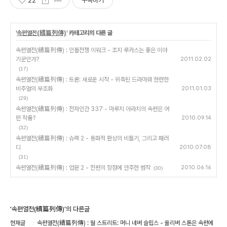
22
구독하기
'
속편열전(續篇列傳)
' 카테고리의 다른 글
속편열전(續篇列傳) : 인돌전쟁 이워크 - 조지 루카스는 좋은 이야
기꾼인가?
2011.02.02
(17)
속편열전(續篇列傳) : 트론: 새로운 시작 - 위축된 드라마와 현란한
비주얼의 부조화
2011.01.03
(29)
속편열전(續篇列傳) : 전자인간 337 - 마루치 아라치의 속편은 어
떤 작품?
2010.09.14
(32)
속편열전(續篇列傳) : 슈렉 2 - 동화적 환상의 비틀기, 그리고 패러
디
2010.07.08
(31)
속편열전(續篇列傳) : 엽문 2 - 전편의 장점에 안주한 범작
2010.06.16
(30)
'속편열전(續篇列傳)'의 다른글
현재글
속편열전(續篇列傳) : 월 스트리트: 머니 네버 슬립스 - 올리버 스톤은 속편에