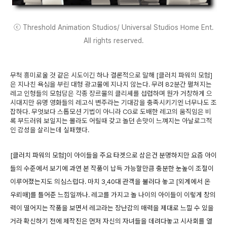
ⓒ Threshold Animation Studios/ Universal Studios Home Ent.
All rights reserved.
무척 흥미로울 것 같은 시도이긴 하나 결론적으로 말해 [클러치 파워의 모험]
은 지나친 욕심을 부린 대형 광고물에 지나지 않는다. 무려 82분간 펼쳐지는
레고 인형들의 모험담은 각종 장르물의 클리셰를 섭렵하며 뭔가 거창하게 으
시대지만 유명 영화들의 레고식 변주라는 기대감을 충족시키기엔 너무나도 조
잡하다. 무엇보다 스톱모션 기법이 아니라 CG로 도배한 레고의 움직임은 비
록 부드러워 보일지는 몰라도 어릴때 갖고 놀던 손맛이 느껴지는 아날로그적
인 감성을 살리는데 실패했다.
[클러치 파워의 모험]이 아이들을 주요 타겟으로 삼은건 분명하지만 요즘 아이
들의 수준에서 보기에 과연 본 작품이 납득 가능할만큼 충분한 눈높이 조절이
이루어졌는지도 의심스럽다. 마치 3,40대 관객을 불러다 놓고 [외계에서 온
우뢰매]를 틀어준 느낌일까나. 레고를 가지고 놀 나이의 아이들이 이렇게 창의
력이 떨어지는 작품을 보면서 레고라는 장난감의 매력을 제대로 느낄 수 있을
거라 확신하기 전에 제작진은 먼저 자신의 자녀들을 데려다놓고 시사회를 열