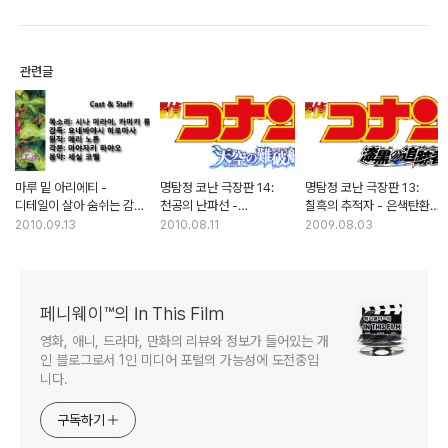
관련글
마루 밑 아리에티 -
명탐정 코난 극장판 14:
명탐정 코난 극장판 13:
디테일이 살아 숨쉬는 감성
천공의 난파선 -
칠흑의 추적자 - 은색탄환,
애니메이션
과유불급의 하드 액션물
부활의 신호탄을 쏘다
2010.09.13
2010.08.11
2009.08.03
페니웨이™의 In This Film
영화, 애니, 드라마, 만화의 리뷰와 정보가 들어있는 개
인 블로그로서 1인 미디어 포털의 가능성에 도전중입
니다.
구독하기