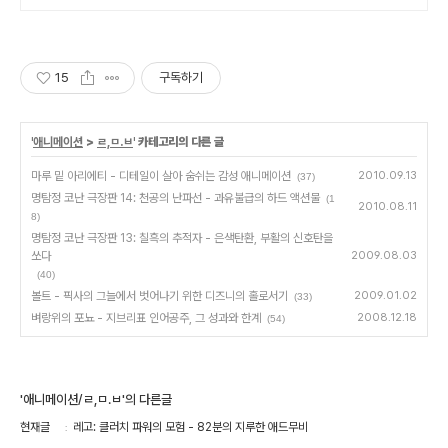
15
구독하기
'
애니메이션
>
ㄹ,ㅁ.ㅂ
' 카테고리의 다른 글
마루 밑 아리에티 - 디테일이 살아 숨쉬는 감성 애니메이션
2010.09.13
(37)
명탐정 코난 극장판 14: 천공의 난파선 - 과유불급의 하드 액션물
(1
2010.08.11
8)
명탐정 코난 극장판 13: 칠흑의 추적자 - 은색탄환, 부활의 신호탄을
쏘다
2009.08.03
(40)
볼트 - 픽사의 그늘에서 벗어나기 위한 디즈니의 홀로서기
2009.01.02
(33)
벼랑위의 포뇨 - 지브리표 인어공주, 그 성과와 한계
2008.12.18
(54)
'애니메이션/ㄹ,ㅁ.ㅂ'의 다른글
현재글
레고: 클러치 파워의 모험 - 82분의 지루한 애드무비