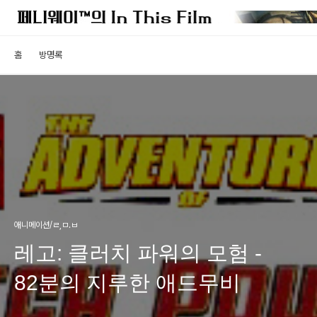
홈
방명록
애니메이션/ㄹ,ㅁ.ㅂ
레고: 클러치 파워의 모험 -
82분의 지루한 애드무비