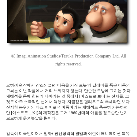
ⓒ Imagi Animation Studios/Tezuka Production Company Ltd. All
rights reserved.
오히려 원작에서 강조되었던 '마음을 가진 로봇'의 딜레마를 품은 아톰의
고뇌는 이번 작품에서 거의 느껴지지 않는다. 단순한 모방에 그치는 것과
재해석을 통해 한단계 나아가는 것 중에서 [아스트로 보이]는 전자를, 그
것도 아주 소극적인 선에서 택했다. 지금같은 헐리우드의 추세라면 보다
진지한 분위기의 다크 히어로적 아톰이라는 재해석도 충분히 가능하련
만 [아스트로 보이]의 제작진은 그저 1960년대의 아톰을 겉모습만 번지
르르하게 옮겨놓았을 뿐이다.
감독이 미국인이어서 일까? 권선징악적 결말과 어린이 애니메이션 특유