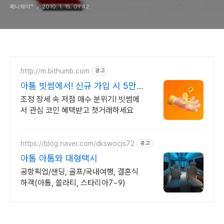
페니웨이™
2010. 1. 15. 09:42
http://m.bithumb.com
광고
아톰 빗썸에서! 신규 가입 시 5만
원 혜택
조정 장세 속 저점 매수 분위기! 빗썸에
서 관심 코인 혜택받고 첫거래하세요
https://blog.naver.com/dkswocjs72
광고
아톰 아톰와 대형택시
공항픽업/샌딩, 골프/국내여행, 결혼식
하객(아톰, 쏠라티, 스타리아7~9)