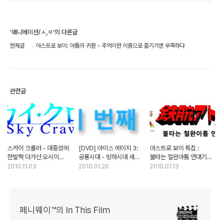
'애니메이션/ㅅ,ㅇ'의 다른글
현재글
아스트로 보이: 아톰의 귀환 - 추억이란 이름으로 즐기기엔 부족하다
관련글
스카이 크롤러 - 대중성에
[DVD] 아이스 에이지 3:
아스트로 보이 특집 :
한발짝 다가선 오시이
공룡시대 - 빙하시대 세
불타는 철완아톰 연대기
마모루
번째 낭만담
(2부)
2010.11.03
2010.01.20
2010.01.13
페니웨이™의 In This Film