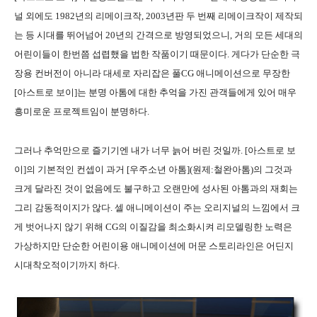
널 외에도 1982년의 리메이크작, 2003년판 두 번째 리메이크작이 제작되
는 등 시대를 뛰어넘어 20년의 간격으로 방영되었으니, 거의 모든 세대의
어린이들이 한번쯤 섭렵했을 법한 작품이기 때문이다. 게다가 단순한 극
장용 컨버전이 아니라 대세로 자리잡은 풀CG 애니메이션으로 무장한
[아스트로 보이]는 분명 아톰에 대한 추억을 가진 관객들에게 있어 매우
흥미로운 프로젝트임이 분명하다.
그러나 추억만으로 즐기기엔 내가 너무 늙어 버린 것일까. [아스트로 보
이]의 기본적인 컨셉이 과거 [우주소년 아톰](원제:철완아톰)의 그것과
크게 달라진 것이 없음에도 불구하고 오랜만에 성사된 아톰과의 재회는
그리 감동적이지가 않다. 셀 애니메이션이 주는 오리지널의 느낌에서 크
게 벗어나지 않기 위해 CG의 이질감을 최소화시켜 리모델링한 노력은
가상하지만 단순한 어린이용 애니메이션에 머문 스토리라인은 어딘지
시대착오적이기까지 하다.