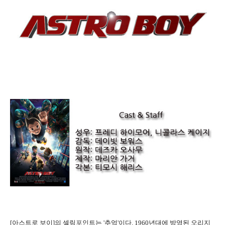
[아스트로 보이]의 셀링포인트는 '추억'이다. 1960년대에 방영된 오리지