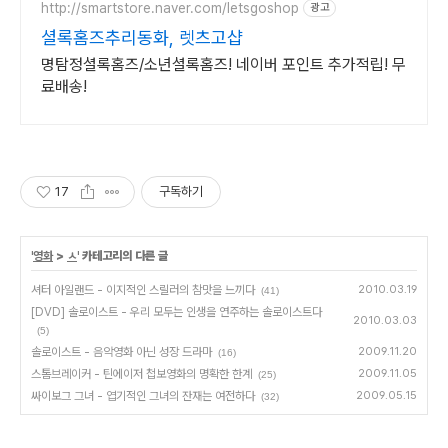
http://smartstore.naver.com/letsgoshop
광고
셜록홈즈추리동화, 렛츠고샵
명탐정셜록홈즈/소년셜록홈즈! 네이버 포인트 추가적립! 무
료배송!
17
구독하기
'
영화
>
ㅅ
' 카테고리의 다른 글
셔터 아일랜드 - 이지적인 스릴러의 참맛을 느끼다
2010.03.19
(41)
[DVD] 솔로이스트 - 우리 모두는 인생을 연주하는 솔로이스트다
2010.03.03
(5)
솔로이스트 - 음악영화 아닌 성장 드라마
2009.11.20
(16)
스톰브레이커 - 틴에이저 첩보영화의 명확한 한계
2009.11.05
(25)
싸이보그 그녀 - 엽기적인 그녀의 잔재는 여전하다
2009.05.15
(32)