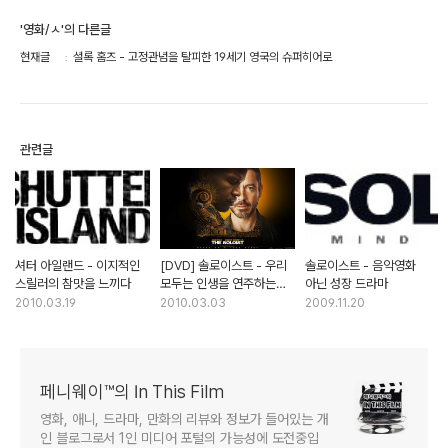
'영화/ㅅ'의 다른글
현재글
셜록 홈즈 - 고정관념을 탈피한 19세기 영국의 슈퍼히어로
관련글
셔터 아일랜드 - 이지적인
[DVD] 솔로이스트 - 우리
솔로이스트 - 음악영화
스릴러의 참맛을 느끼다
모두는 인생을 연주하는
아닌 성장 드라마
솔로이스트다
2010.03.19
2010.03.03
2009.11.20
페니웨이™의 In This Film
영화, 애니, 드라마, 만화의 리뷰와 정보가 들어있는 개
인 블로그로서 1인 미디어 포털의 가능성에 도전중입