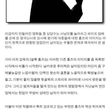
지금까지 만들어진 영화들 중 상당수는 사냥모를 눌러쓰고 파이프 담배
를 손에 든 영국신사로 묘사해 왔기에 대중들에 대한 홈즈의 이미지는 어
딘지 한쪽으로 편향된 장점만이 남아있는 우월한 존재로 왜곡되어 온 셈
이다.
가이 리치 감독의 [셜록 홈즈]는 이러한 기존 홈즈의 이미지를 좀 독특한
시각에서 비틀기 시작한다. 날카로운 추리력은 살아있지만 어딘지 좀 구
제불능같은 느낌이랄까. 단짝인 왓슨의 결혼을 노골적으로 훼방놓으려
들고, 기분이 좋지 않을땐 뒷골목의 스트리트 파이터로 나서서 판돈을 챙
긴다. 그리고 범죄자들을 떨게 만드는 천하의 명탐정께서 지난날의 연인
앞에서는 한없이 무방비 상태인 남자가 되어 버린다.
더불어 이번 작품에서 특히 강조되고 있는 부면은 홈즈의 액션 히어로적