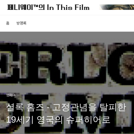
홈
방명록
영화/ㅅ
셜록 홈즈 - 고정관념을 탈피한
19세기 영국의 슈퍼히어로