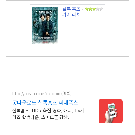
셜록 홈즈
-
가이 리치
http://clean.cinefox.com
광고
굿다운로드 셜록홈즈 씨네폭스
셜록홈즈, HD고화질 영화, 애니, TV시
리즈 합법다운, 스마트폰 감상.