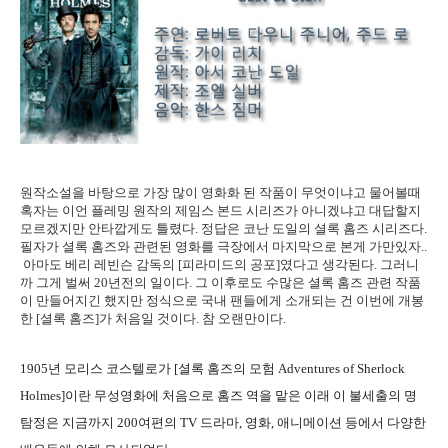
원작소설을 바탕으로 가장 많이 영화화 된 작품이 무엇이냐고 물어볼때
혹자는 이언 플레밍 원작의 제임스 본드 시리즈가 아니겠냐고 대답할지
모르겠지만 안타깝게도 틀렸다. 정답은 코난 도일의 셜록 홈즈 시리즈다.
필자가 셜록 홈즈와 관련된 영화를 극장에서 마지막으로 본게 가만있자..
아마도 베리 레빈슨 감독의 [피라미드의 공포]였다고 생각된다. 그러니
까 그게 벌써 20년전의 일이다. 그 이후로도 수많은 셜록 홈즈 관련 작품
이 만들어지긴 했지만 정식으로 국내 팬들에게 소개되는 건 이번에 개봉
한 [셜록 홈즈]가 처음일 것이다. 참 오랜만이다.
1905년 모리스 코스텔로가 [셜록 홈즈의 모험 Adventures of Sherlock
Holmes]이란 무성영화에 처음으로 홈즈 역을 맡은 이래 이 불세출의 명
탐정은 지금까지 200여편의 TV 드라마, 영화, 애니메이션 등에서 다양한