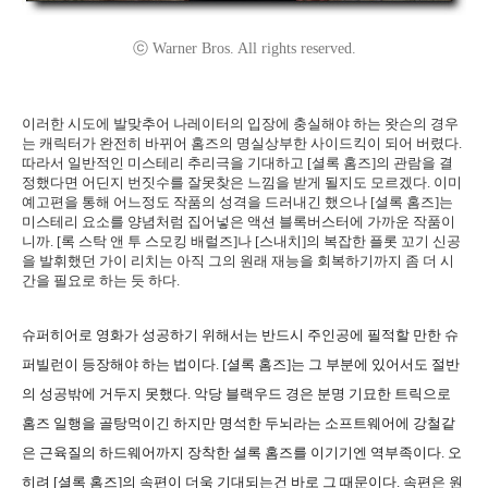
ⓒ Warner Bros. All rights reserved.
이러한 시도에 발맞추어 나레이터의 입장에 충실해야 하는 왓슨의 경우
는 캐릭터가 완전히 바뀌어 홈즈의 명실상부한 사이드킥이 되어 버렸다.
따라서 일반적인 미스테리 추리극을 기대하고 [셜록 홈즈]의 관람을 결
정했다면 어딘지 번짓수를 잘못찾은 느낌을 받게 될지도 모르겠다. 이미
예고편을 통해 어느정도 작품의 성격을 드러내긴 했으나 [셜록 홈즈]는
미스테리 요소를 양념처럼 집어넣은 액션 블록버스터에 가까운 작품이
니까. [록 스탁 앤 투 스모킹 배럴즈]나 [스내치]의 복잡한 플롯 꼬기 신공
을 발휘했던 가이 리치는 아직 그의 원래 재능을 회복하기까지 좀 더 시
간을 필요로 하는 듯 하다.
슈퍼히어로 영화가 성공하기 위해서는 반드시 주인공에 필적할 만한 슈
퍼빌런이 등장해야 하는 법이다. [셜록 홈즈]는 그 부분에 있어서도 절반
의 성공밖에 거두지 못했다. 악당 블랙우드 경은 분명 기묘한 트릭으로
홈즈 일행을 골탕먹이긴 하지만 명석한 두뇌라는 소프트웨어에 강철같
은 근육질의 하드웨어까지 장착한 셜록 홈즈를 이기기엔 역부족이다. 오
히려 [셜록 홈즈]의 속편이 더욱 기대되는건 바로 그 때문이다. 속편은 원