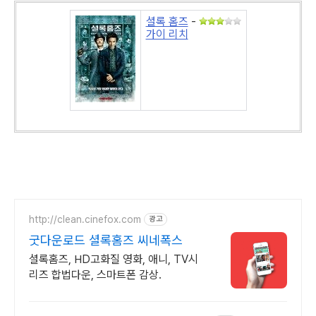
셜록 홈즈
-
가이 리치
http://clean.cinefox.com
광고
굿다운로드 셜록홈즈 씨네폭스
셜록홈즈, HD고화질 영화, 애니, TV시
리즈 합법다운, 스마트폰 감상.