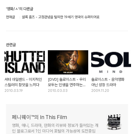
'영화/ㅅ'의 다른글
현재글
셜록 홈즈 - 고정관념을 탈피한 19세기 영국의 슈퍼히어로
관련글
셔터 아일랜드 - 이지적인
[DVD] 솔로이스트 - 우리
솔로이스트 - 음악영화
스릴러의 참맛을 느끼다
모두는 인생을 연주하는
아닌 성장 드라마
솔로이스트다
2010.03.19
2010.03.03
2009.11.20
페니웨이™의 In This Film
영화, 애니, 드라마, 만화의 리뷰와 정보가 들어있는 개
인 블로그로서 1인 미디어 포털의 가능성에 도전중입