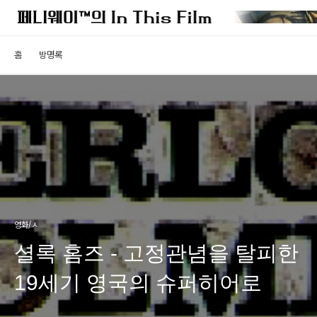
홈
방명록
영화/ㅅ
셜록 홈즈 - 고정관념을 탈피한
19세기 영국의 슈퍼히어로