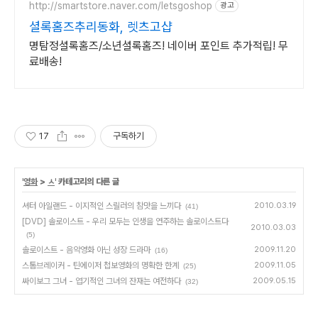
http://smartstore.naver.com/letsgoshop
광고
셜록홈즈추리동화, 렛츠고샵
명탐정셜록홈즈/소년셜록홈즈! 네이버 포인트 추가적립! 무
료배송!
17
구독하기
'
영화
>
ㅅ
' 카테고리의 다른 글
셔터 아일랜드 - 이지적인 스릴러의 참맛을 느끼다
2010.03.19
(41)
[DVD] 솔로이스트 - 우리 모두는 인생을 연주하는 솔로이스트다
2010.03.03
(5)
솔로이스트 - 음악영화 아닌 성장 드라마
2009.11.20
(16)
스톰브레이커 - 틴에이저 첩보영화의 명확한 한계
2009.11.05
(25)
싸이보그 그녀 - 엽기적인 그녀의 잔재는 여전하다
2009.05.15
(32)