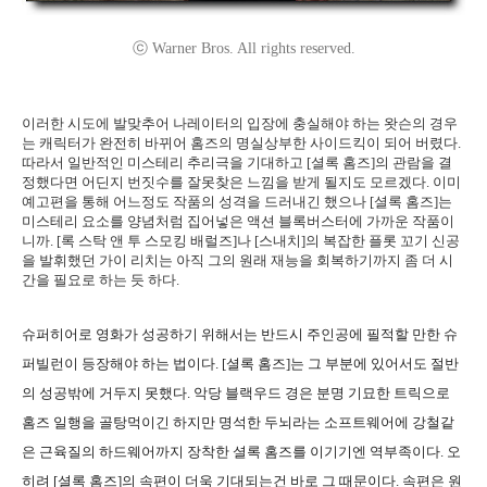
ⓒ Warner Bros. All rights reserved.
이러한 시도에 발맞추어 나레이터의 입장에 충실해야 하는 왓슨의 경우
는 캐릭터가 완전히 바뀌어 홈즈의 명실상부한 사이드킥이 되어 버렸다.
따라서 일반적인 미스테리 추리극을 기대하고 [셜록 홈즈]의 관람을 결
정했다면 어딘지 번짓수를 잘못찾은 느낌을 받게 될지도 모르겠다. 이미
예고편을 통해 어느정도 작품의 성격을 드러내긴 했으나 [셜록 홈즈]는
미스테리 요소를 양념처럼 집어넣은 액션 블록버스터에 가까운 작품이
니까. [록 스탁 앤 투 스모킹 배럴즈]나 [스내치]의 복잡한 플롯 꼬기 신공
을 발휘했던 가이 리치는 아직 그의 원래 재능을 회복하기까지 좀 더 시
간을 필요로 하는 듯 하다.
슈퍼히어로 영화가 성공하기 위해서는 반드시 주인공에 필적할 만한 슈
퍼빌런이 등장해야 하는 법이다. [셜록 홈즈]는 그 부분에 있어서도 절반
의 성공밖에 거두지 못했다. 악당 블랙우드 경은 분명 기묘한 트릭으로
홈즈 일행을 골탕먹이긴 하지만 명석한 두뇌라는 소프트웨어에 강철같
은 근육질의 하드웨어까지 장착한 셜록 홈즈를 이기기엔 역부족이다. 오
히려 [셜록 홈즈]의 속편이 더욱 기대되는건 바로 그 때문이다. 속편은 원