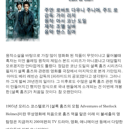
원작소설을 바탕으로 가장 많이 영화화 된 작품이 무엇이냐고 물어볼때
혹자는 이언 플레밍 원작의 제임스 본드 시리즈가 아니겠냐고 대답할지
모르겠지만 안타깝게도 틀렸다. 정답은 코난 도일의 셜록 홈즈 시리즈다.
필자가 셜록 홈즈와 관련된 영화를 극장에서 마지막으로 본게 가만있자..
아마도 베리 레빈슨 감독의 [피라미드의 공포]였다고 생각된다. 그러니
까 그게 벌써 20년전의 일이다. 그 이후로도 수많은 셜록 홈즈 관련 작품
이 만들어지긴 했지만 정식으로 국내 팬들에게 소개되는 건 이번에 개봉
한 [셜록 홈즈]가 처음일 것이다. 참 오랜만이다.
1905년 모리스 코스텔로가 [셜록 홈즈의 모험 Adventures of Sherlock
Holmes]이란 무성영화에 처음으로 홈즈 역을 맡은 이래 이 불세출의 명
탐정은 지금까지 200여편의 TV 드라마, 영화, 애니메이션 등에서 다양한