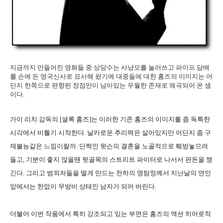
지금까지 만들어진 영화들 중 상당수는 사냥모를 눌러쓰고 파이프 담배
를 손에 든 영국신사로 묘사해 왔기에 대중들에 대한 홈즈의 이미지는 어
딘지 한쪽으로 편향된 장점만이 남아있는 우월한 존재로 왜곡되어 온 셈
이다.
가이 리치 감독의 [셜록 홈즈]는 이러한 기존 홈즈의 이미지를 좀 독특한
시각에서 비틀기 시작한다. 날카로운 추리력은 살아있지만 어딘지 좀 구
제불능같은 느낌이랄까. 단짝인 왓슨의 결혼을 노골적으로 훼방놓으려
들고, 기분이 좋지 않을땐 뒷골목의 스트리트 파이터로 나서서 판돈을 챙
긴다. 그리고 범죄자들을 떨게 만드는 천하의 명탐정께서 지난날의 연인
앞에서는 한없이 무방비 상태인 남자가 되어 버린다.
더불어 이번 작품에서 특히 강조되고 있는 부면은 홈즈의 액션 히어로적