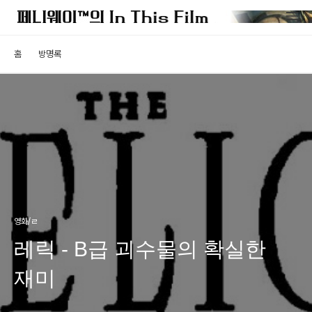
홈
방명록
영화/ㄹ
레릭 - B급 괴수물의 확실한
재미