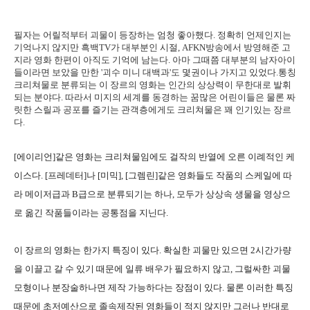
필자는 어릴적부터 괴물이 등장하는 엄청 좋아했다. 정확히 언제인지는
기억나지 않지만 흑백TV가 대부분인 시절, AFKN방송에서 방영해준 고
지라 영화 한편이 아직도 기억에 남는다. 아마 그때쯤 대부분의 남자아이
들이라면 보았을 만한 '괴수 미니 대백과'도 몇권이나 가지고 있었다.통칭
크리쳐물로 분류되는 이 장르의 영화는 인간의 상상력이 무한대로 발휘
되는 분야다. 따라서 미지의 세계를 동경하는 꿈많은 어린이들은 물론 짜
릿한 스릴과 공포를 즐기는 관객층에게도 크리쳐물은 꽤 인기있는 장르
다.
[에이리언]같은 영화는 크리쳐물임에도 걸작의 반열에 오른 이례적인 케
이스다. [프레데터]나 [미믹], [그렘린]같은 영화들도 작품의 스케일에 따
라 메이저급과 B급으로 분류되기는 하나, 모두가 상상속 생물을 영상으
로 옮긴 작품들이라는 공통점을 지닌다.
이 장르의 영화는 한가지 특징이 있다. 확실한 괴물만 있으면 2시간가량
을 이끌고 갈 수 있기 때문에 일류 배우가 필요하지 않고, 그럴싸한 괴물
모형이나 분장술하나면 제작 가능하다는 장점이 있다. 물론 이러한 특징
때문에 초저예산으로 졸속제작된 영화들이 적지 않지만 그러나 반대로