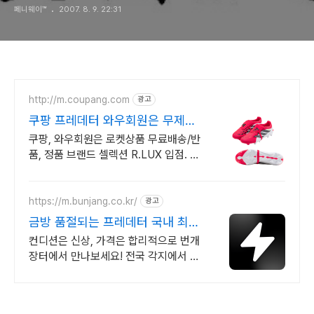
페니웨이™
2007. 8. 9. 22:31
http://m.coupang.com
광고
쿠팡 프레데터 와우회원은 무제한
무료배송
쿠팡, 와우회원은 로켓상품 무료배송/반
품, 정품 브랜드 셀렉션 R.LUX 입점. 좋
은 품질의 풋살화를 알뜰하게! 와우회원
캐시적립도 놓치지 마세요.
https://m.bunjang.co.kr/
광고
금방 품절되는 프레데터 국내 최대
브랜드 중고거래
컨디션은 신상, 가격은 합리적으로 번개
장터에서 만나보세요! 전국 각지에서 올
라오는 전국구 최다 상품 매일 10만 개
이상의 신규 상품 업로드