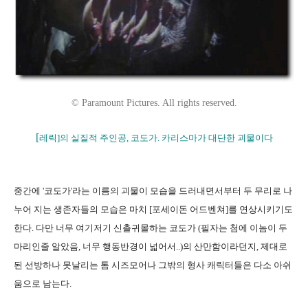
© Paramount Pictures. All rights reserved.
[
레릭]의 실질적 주인공, 코도가. 카리스마가 대단한 괴물이다
중간에 '코도가'라는 이름의 괴물이 모습을 드러내면서부터 두 무리로 나
누어 지는 생존자들의 모습은 마치 [포세이돈 어드벤쳐]를 연상시키기도
한다. 다만 너무 여기저기 신촐귀몰하는 코도가 (필자는 첨에 이놈이 두
마리인줄 알았음, 너무 행동반경이 넓어서..)의 산만함이라던지, 제대로
된 선방하나 못날리는 톰 시즈모어나 그밖의 형사 캐릭터들은 다소 아쉬
움으로 남는다.