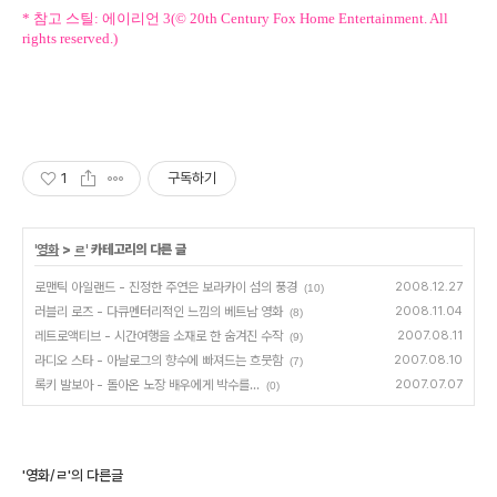
* 참고 스틸: 에이리언 3(© 20th Century Fox Home Entertainment. All
rights reserved.)
1
구독하기
'
영화
>
ㄹ
' 카테고리의 다른 글
로맨틱 아일랜드 - 진정한 주연은 보라카이 섬의 풍경
2008.12.27
(10)
러블리 로즈 - 다큐멘터리적인 느낌의 베트남 영화
2008.11.04
(8)
레트로액티브 - 시간여행을 소재로 한 숨겨진 수작
2007.08.11
(9)
라디오 스타 - 아날로그의 향수에 빠져드는 흐뭇함
2007.08.10
(7)
록키 발보아 - 돌아온 노장 배우에게 박수를...
2007.07.07
(0)
'영화/ㄹ'의 다른글