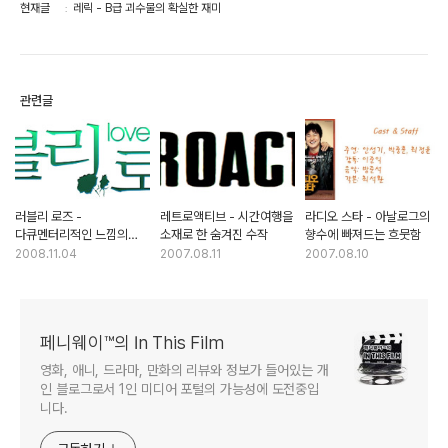
현재글
레릭 - B급 괴수물의 확실한 재미
관련글
러블리 로즈 -
레트로액티브 - 시간여행을
라디오 스타 - 아날로그의
다큐멘터리적인 느낌의
소재로 한 숨겨진 수작
향수에 빠져드는 흐뭇함
베트남 영화
2008.11.04
2007.08.11
2007.08.10
페니웨이™의 In This Film
영화, 애니, 드라마, 만화의 리뷰와 정보가 들어있는 개
인 블로그로서 1인 미디어 포털의 가능성에 도전중입
니다.