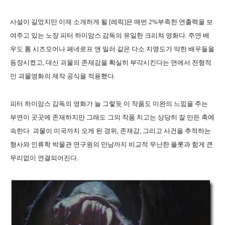
사설이 길었지만 이제 소개하게 될 [레릭]은 매번 2%부족한 연출력을 보
여주고 있는 노장 피터 하이암스 감독의 유일한 크리쳐 영화다. 주연 배
우도 톰 시즈모어나 페네로프 앤 밀러 같은 다소 지명도가 약한 배우들을
등장시켰고, 대신 괴물의 존재감을 확실히 부각시킨다는 면에서 전형적
인 괴물영화의 제작 공식을 적용했다.
피터 하이암스 감독의 영화가 늘 그렇듯 이 작품도 미완의 느낌을 주는
부면이 곳곳에 존재하지만 그래도 그의 작품 치고는 상당히 잘 만든 축에
속한다. 괴물이 미국까지 오게 된 경위, 존재감, 그리고 사건을 추적하는
형사와 인류학 박물관 연구원의 만남까지 비교적 무난한 플롯과 함게 큰
무리없이 연결되어진다.