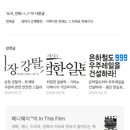
'도서, 만화/ㅅ,ㅇ'의 다른글
현재글
엄마의 은행통장 - 가족이란 존재는 그 자체로 축복이다
관련글
심장 강탈자 - 회개와
위험한 일본학 - 기타노
은하철도999 우주레일을
구원에 관한 잔잔한 스릴러
다케시의 극단주의적
건설하라! - 꿈은 현실로
방법론을 알려주마
이루어진다
2009.10.17
2009.09.15
2009.06.12
페니웨이™의 In This Film
영화, 애니, 드라마, 만화의 리뷰와 정보가 들어있는 개