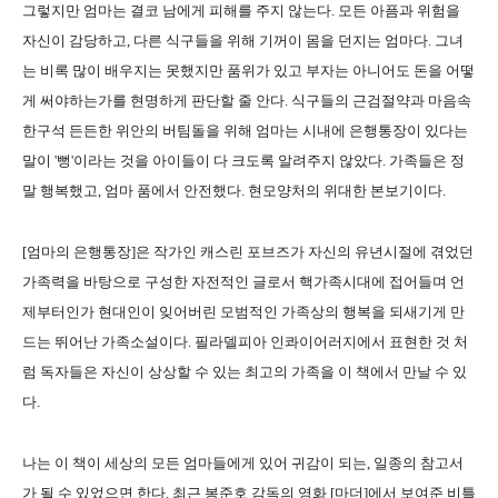
그렇지만 엄마는 결코 남에게 피해를 주지 않는다. 모든 아픔과 위험을
자신이 감당하고, 다른 식구들을 위해 기꺼이 몸을 던지는 엄마다. 그녀
는 비록 많이 배우지는 못했지만 품위가 있고 부자는 아니어도 돈을 어떻
게 써야하는가를 현명하게 판단할 줄 안다. 식구들의 근검절약과 마음속
한구석 든든한 위안의 버팀돌을 위해 엄마는 시내에 은행통장이 있다는
말이 '뻥'이라는 것을 아이들이 다 크도록 알려주지 않았다. 가족들은 정
말 행복했고, 엄마 품에서 안전했다. 현모양처의 위대한 본보기이다.
[엄마의 은행통장]은 작가인 캐스린 포브즈가 자신의 유년시절에 겪었던
가족력을 바탕으로 구성한 자전적인 글로서 핵가족시대에 접어들며 언
제부터인가 현대인이 잊어버린 모범적인 가족상의 행복을 되새기게 만
드는 뛰어난 가족소설이다. 필라델피아 인콰이어러지에서 표현한 것 처
럼 독자들은 자신이 상상할 수 있는 최고의 가족을 이 책에서 만날 수 있
다.
나는 이 책이 세상의 모든 엄마들에게 있어 귀감이 되는, 일종의 참고서
가 될 수 있었으면 한다. 최근 봉준호 감독의 영화 [마더]에서 보여준 비틀