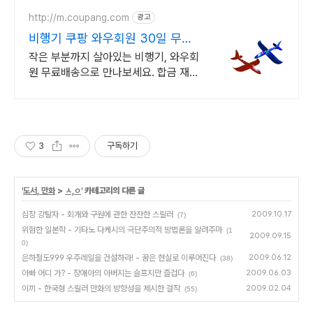
http://m.coupang.com
광고
비행기 쿠팡 와우회원 30일 무료
반품
작은 부분까지 살아있는 비행기, 와우회
원 무료배송으로 만나보세요. 합금 재질
로 견고함이 다릅니다. 우리 아이 장난
감, 쿠팡에서 고르세요.
3
구독하기
'
도서, 만화
>
ㅅ,ㅇ
' 카테고리의 다른 글
심장 강탈자 - 회개와 구원에 관한 잔잔한 스릴러
2009.10.17
(7)
위험한 일본학 - 기타노 다케시의 극단주의적 방법론을 알려주마
(1
2009.09.15
0)
은하철도999 우주레일을 건설하라! - 꿈은 현실로 이루어진다
2009.06.12
(38)
아빠 어디 가? - 장애아의 아버지는 슬프지만 즐겁다
2009.06.03
(6)
이끼 - 한국형 스릴러 만화의 방향성을 제시한 걸작
2009.02.04
(55)