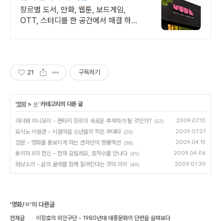
장르별 도서, 만화, 웹툰, 보드게임,
OTT, 스터디를 한 공간에서 해결 하세
요
21
구독하기
'
영화
>
ㅇ
' 카테고리의 다른 글
아더와 미니모이 - 판타지 장르의 새로운 후계자가 될 것인가?
2009.07.10
(22)
요시노 이발관 - 시골마을 소년들의 작은 쿠데타
2009.07.01
(20)
엽문 - 영화를 돋보이게 하는 견자단의 명품액션
2009.04.15
(38)
용의자 X의 헌신 - 천재 갈릴레오, 호적수를 만나다
2009.04.06
(45)
워낭소리 - 삶의 굴레를 함께 짊어진다는 것의 의미
2009.01.30
(40)
'영화/ㅇ'의 다른글
현재글
이장호의 외인구단 - 1980년대 대중문화의 단편을 살펴보다