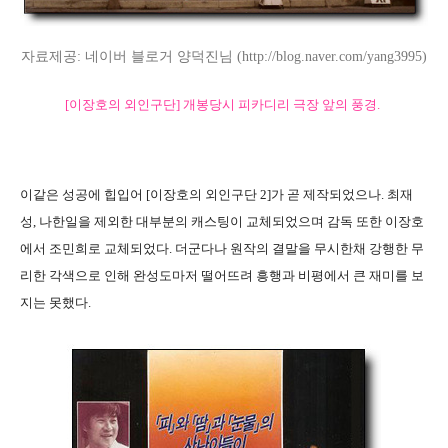
자료제공: 네이버 블로거 양덕진님 (http://blog.naver.com/yang3995)
[이장호의 외인구단] 개봉당시 피카디리 극장 앞의 풍경.
이같은 성공에 힙입어 [이장호의 외인구단 2]가 곧 제작되었으나. 최재
성, 나한일을 제외한 대부분의 캐스팅이 교체되었으며 감독 또한 이장호
에서 조민희로 교체되었다. 더군다나 원작의 결말을 무시한채 강행한 무
리한 각색으로 인해 완성도마저 떨어뜨려 흥행과 비평에서 큰 재미를 보
지는 못했다.