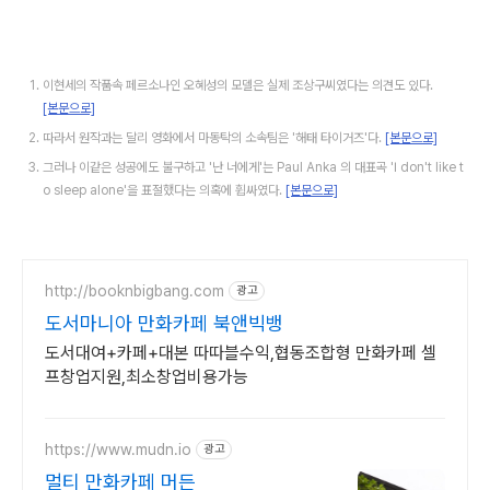
이현세의 작품속 페르소나인 오혜성의 모델은 실제 조상구씨였다는 의견도 있다.
[본문으로]
따라서 원작과는 달리 영화에서 마동탁의 소속팀은 '해태 타이거즈'다.
[본문으로]
그러나 이같은 성공에도 불구하고 '난 너에게'는 Paul Anka 의 대표곡 'I don't like t
o sleep alone'을 표절했다는 의혹에 휩싸였다.
[본문으로]
http://booknbigbang.com
광고
도서마니아 만화카페 북앤빅뱅
도서대여+카페+대본 따따블수익,협동조합형 만화카페 셀
프창업지원,최소창업비용가능
https://www.mudn.io
광고
멀티 만화카페 머든