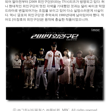
되어 얼마전부터 [2009 외인구단]이라는 TV시리즈가 방영되고 있다. 허
나 현대적인 외인구단의 멋진 각색을 기대했던 것과는 달리 싸이코 막장
드라마로 변질되어가는 조짐을 보이고 있어 다소 실망스러운게 사실이
다. 역시 '공포의 외인구단'은 추억속의 1980년대에 남아있어야 했다. 적
어도 [이장호의 외인구단]은 원작에 충실한 작품이었으니까.
ⓒ ㈜그린시티픽쳐스,㈜윌비컴, MBC. All rights reserved.