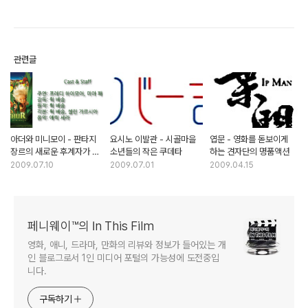
관련글
아더와 미니모이 - 판타지
요시노 이발관 - 시골마을
엽문 - 영화를 돋보이게
장르의 새로운 후계자가 될
소년들의 작은 쿠데타
하는 견자단의 명품액션
것인가?
2009.07.10
2009.07.01
2009.04.15
페니웨이™의 In This Film
영화, 애니, 드라마, 만화의 리뷰와 정보가 들어있는 개
인 블로그로서 1인 미디어 포털의 가능성에 도전중입
니다.
구독하기