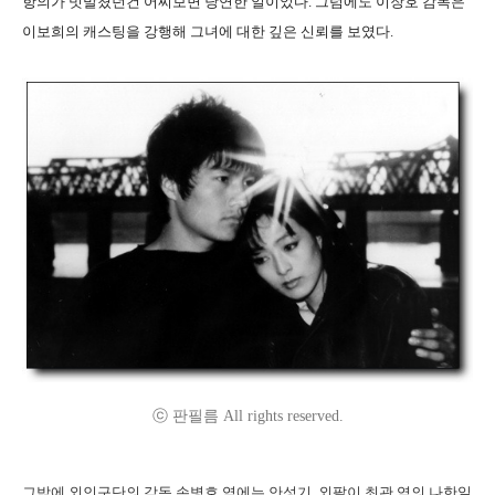
항의가 빗발쳤던건 어찌보면 당연한 일이었다. 그럼에도 이장호 감독은
이보희의 캐스팅을 강행해 그녀에 대한 깊은 신뢰를 보였다.
ⓒ 판필름 All rights reserved.
그밖에 외인구단의 감독 손병호 역에는 안성기, 외팔이 최관 역의 나한일