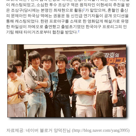
이 캐스팅되었고, 소심한 투수 조상구 역은 원작자인 이현세의 추천을 받
1
은 조상구(당시에는 본명인 최재현으로 활동)
가 맡았으며, 혼혈인 출신
의 문제아인 하국상 역에는 권용운 등 신인급 연기자들이 공개 오디션을
통해 캐스팅되었다. 한편 프로야구를 소재로 한 영화답게 해설가로 유명
한 하일성이 까메오로 출연했고 출범초기였던 한국야구 프로리그의 인
2
기팀 해태 타이거즈로부터 협찬을 받았다.
자료제공: 네이버 블로거 양덕진님 (http://blog.naver.com/yang3995)