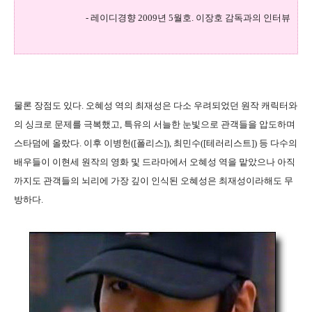
- 레이디경향 2009년 5월호. 이장호 감독과의 인터뷰
물론 장점도 있다. 오혜성 역의 최재성은 다소 우려되었던 원작 캐릭터와
의 싱크로 문제를 극복했고, 특유의 서늘한 눈빛으로 관객들을 압도하며
스타덤에 올랐다. 이후 이병헌([폴리스]), 최민수([테러리스트]) 등 다수의
배우들이 이현세 원작의 영화 및 드라마에서 오혜성 역을 맡았으나 아직
까지도 관객들의 뇌리에 가장 깊이 인식된 오혜성은 최재성이라해도 무
방하다.