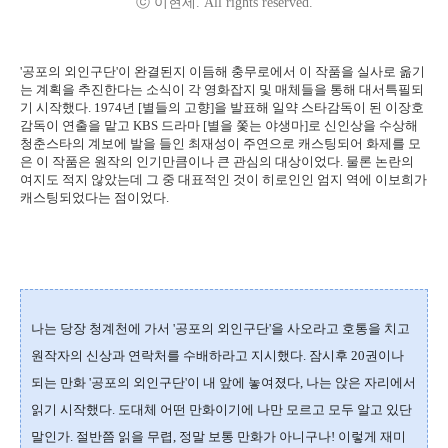
ⓒ 이현세. All rights reserved.
'공포의 외인구단'이 완결된지 이듬해 충무로에서 이 작품을 실사로 옮기
는 계획을 추진한다는 소식이 각 영화잡지 및 매체들을 통해 대서특필되
기 시작했다. 1974년 [별들의 고향]을 발표해 일약 스타감독이 된 이장호
감독이 연출을 맡고 KBS 드라마 [별을 쫓는 야생마]로 신인상을 수상해
청춘스타의 계보에 발을 들인 최재성이 주연으로 캐스팅되어 화제를 모
은 이 작품은 원작의 인기만큼이나 큰 관심의 대상이었다. 물론 논란의
여지도 적지 않았는데 그 중 대표적인 것이 히로인인 엄지 역에 이보희가
캐스팅되었다는 점이었다.
나는 당장 청계천에 가서 '공포의 외인구단'을 사오라고 호통을 치고
원작자의 신상과 연락처를 수배하라고 지시했다. 잠시후 20권이나
되는 만화 '공포의 외인구단'이 내 앞에 놓여졌다, 나는 앉은 자리에서
읽기 시작했다. 도대체 어떤 만화이기에 나만 모르고 모두 알고 있단
말인가. 절반쯤 읽을 무렵, 정말 보통 만화가 아니구나! 이렇게 재미