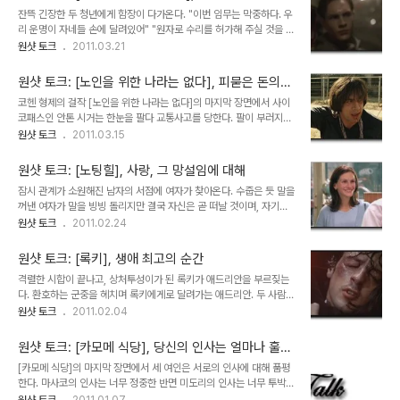
설이 있지만 대중들에게는 그저 이 날 하루만큼은 거짓말을 해도 괜찮
잔뜩 긴장한 두 청년에게 함장이 다가온다. "이번 임무는 막중하다. 우
은 날로 여겨지고 있다. 뭐 좋다. 그간 정직하게 살아온 사람들이 단 하
리 운명이 자네들 손에 달려있어" "원자로 수리를 허가해 주실 것을 요
루의 거짓말로 스트레스를 푼다는데야. 하지만 우리는 너무나 많은 거
청하는 바입니다" "허가하겠다" 방호복의 기능과는 무관한 화학약품
원샷 토크
2011.03.21
짓말을 접하며 살고 있다. 아니라고 발뺌하다가 빼도박도 못하는 상황
보호복을 걸치고 원자로 안으로 들어가는 두 사람. 이미 자신들은 무사
에 이르러서야 못이기는척 잘못을 인정하는 사람들이 얼마나 많으면
하지 못할 것을 알지만 누군가는 해야 하는 일이기에 비장한 각오로 명
모 가수의 학력문제는 주객이 전도되어 오히려 ..
원샷 토크: [노인을 위한 나라는 없다], 피묻은 돈의
령에 따른다. 자신의 목숨을 담보로 다른 사람들을 구하려는 숭고한 희
의미
코헨 형제의 걸작 [노인을 위한 나라는 없다]의 마지막 장면에서 사이
생정신과 남자다운 결의를 가장 잘 표현한 영화이기에 나는 이 영화를
코패스인 안톤 시거는 한눈을 팔다 교통사고를 당한다. 팔이 부러지는
볼때마다 숙연한 마음을 가진다. 일본의 대지진으로 인한 방사능 누출
중상을 입은 그에게 동네의 소년들이 괜찮냐며 다가온다. "셔츠를 좀
원샷 토크
2011.03.15
사고로 연일 메스컴에 떠오르는 작금의 현실속에서 원자로 냉각을 위
다오. 돈을 줄테니" 셔츠를 벗어주는 아이는 돈은 필요없다며 이것이
해 사투를 벌이고 있는 근로자들의 진정한 용기는 비겁하고 이기적인
어디까지나 호의에 의한 행동임을 밝히지만 시거는 돈을 건네며 말한
사람들이 득세하는 세상에서 볼 수 있는..
원샷 토크: [노팅힐], 사랑, 그 망설임에 대해
다. "이걸 받거라. 그리고 나를 못본걸로 해라. 난 이미 어디론가 사라
잠시 관계가 소원해진 남자의 서점에 여자가 찾아온다. 수줍은 듯 말을
진거다" 그렇게 살인자는 유유히 사라진다. 흥미로운 건 그 다음이다.
꺼낸 여자가 말을 빙빙 돌리지만 결국 자신은 곧 떠날 것이며, 자기를
한사코 돈은 필요없다던 아이는 옆의 친구가 반은 자기꺼라며 자신의
다시 좋아해줄 수 있는지를 묻는다. 여자로서는 어려운 고백.. 하지만
원샷 토크
2011.02.24
몫을 요구하자 셔츠를 벗은건 나라며 돈을 나누길 거부한다. 돈이 사람
소심한 남자는 여자의 진심을 확신하지 못한다. 이미 그녀에게 상처받
을 탐욕스럽게 만드는 순간이다. 아마 관객은 알거다. 아이가 받은 돈
은 바 있는 남자는 끝내 마음의 문을 열지 않는다. 또다시 상처받을 것
이 실은 셔츠에 대한 대가가 아닌..
원샷 토크: [록키], 생애 최고의 순간
이 두렵기에... 여자는 말한다. "유명하다는 건 본질이 아니에요. 잊지
격렬한 시합이 끝나고, 상처투성이가 된 록키가 애드리안을 부르짖는
말아요. 난 단지 소녀일 뿐이라는걸... 소년앞에 서서 사랑을 갈구하
다. 환호하는 군중을 헤치며 록키에게로 달려가는 애드리안. 두 사람이
는..." 딱히 로코물(로맨틱 코미디)을 좋아하지 않는 나조차도 단번에
'사랑해요'하며 서로를 껴안는 순간, 영화는 정지화상으로 끝을 맺는
원샷 토크
2011.02.04
빠져든 [노팅힐]은 신데렐라 스토리의 역발상이라는 기발한 아이디어
다. 너무나도 유명한 추억의 명장면인 이 시퀀스는 사실상 록키가 시합
를 토대로 소심한 남자와 그런 남자에게 너무나도 과분한 헐리우드 톱
에서 이겼는지 졌는지를 명확히 알려주지 않는다. 다만 영화상으로 보
스타 여배우의 로맨스를 ..
원샷 토크: [카모메 식당], 당신의 인사는 얼마나 훌륭
여지는 정황으로 짐작하건데 관객들은 록키가 졌을거라고 생각할 뿐.
합니까?
[카모메 식당]의 마지막 장면에서 세 여인은 서로의 인사에 대해 품평
그러나 영화는 승패의 모호한 처리로 인해 더욱 빛을 발한다. 시합 전
한다. 마사코의 인사는 너무 정중한 반면 미도리의 인사는 너무 투박하
날 초조해 하는 록키는 애드리안에게 말한다. '이번 시합에서 이기든
다는 식의 우스개 소리가 오가다가 카모메 식당의 주인 사치에의 인사