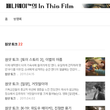
홈
방명록
원샷 토크
22
원샷 토크: [토이 스토리 3], 이별의 아픔
이제 대학생이 되어 기숙사에 들어가게 된 앤디. 유일하게 간직하려 했
던 우디를 이웃집 소녀에게 넘겨주는 순간 앤디의 얼굴에는 만감이 교
차한다. 성장한다는 것, 그것은 어린 시절과의 단절을 의미하는 것일
원샷 토크
2011.04.15
까. 순수했던 동심은 저편으로 한 채, 이제 어른이 되기 위해 차로 길을
떠나는 앤디에게 더 이상의 장난감은 남아있지 않다. 그렇게 소년은 앞
원샷 토크: [밀양], 거짓말이야
으로도 수없이 마주하게 될 이별의 아픔을 처음으로 경험하게 된다.
기독교인들의 종교적 위선에 염증을 느낀 전도연이 목사가 설교하는
[토이 스토리 3]가 유독 어른들의 눈시울을 뜨겁게 달구는 건 바로 자
장소에서 김추자의 '거짓말이야'를 크게 틀어놓는다. 영화 [밀양]에서
신이 경험했던 수많은 헤어짐에 대한 그리움 때문이리라. 오늘도 나는
최고의 명장면이라해도 과언이 아닌 이 시퀀스는 세상의 온갖 감언이
원샷 토크
2011.04.02
이 장면을 보며 남몰래 눈물 한방울을 떨군다. 토이스토리 3 - 리 언크
설로 사람들을 현혹하는 모든 거짓말쟁이들에게 통쾌한 일침을 놓는
리치
다. 4월 1일. 매년 돌아오는 만우절이다. 유래에 대해서는 여러 가지
원샷 토크: [K-19: 위도우 메이커], 진정한 용기