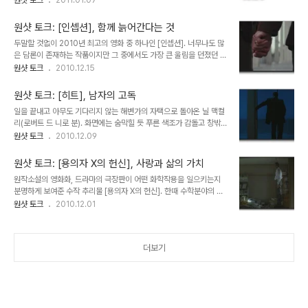
원샷 토크
2011.01.07
지든 상관없어..... 내가 원하는건 그저 15회가 끝날때 까지 버티는거
에 대해서는 모두가 한 목소리로 입을 모은다. '당신의 인사는 정말 훌
니까.... 만약 마지막 공이 울릴때 까지 내가 버틸수만 있다면 내 생애
륭해요'. 요즘 사람들은 너무나 인사하는 법을 모르고 사는 듯 하다. 길
에서 처음으로 뭔가를 이뤄낸 그런..
원샷 토크: [인셉션], 함께 늙어간다는 것
가다 실수로 부딪쳐도 예전에는 미안하다고 말하는게 기본이었건만
두말할 것없이 2010년 최고의 영화 중 하나인 [인셉션]. 너무나도 많
요즘은 제 갈길만 가기 바쁜 것이 애나 어른이나 못배워먹은건 마찬가
은 담론이 존재하는 작품이지만 그 중에서도 가장 큰 울림을 던졌던 건
지다. 누군가 길을 물어볼때도 바쁜 시간내줘서 성심성의껏 알려줬건
이 한 컷의 짧은 순간이다. 꿈에서 벗어나지 못해 현실을 등진 멜의 마
원샷 토크
2010.12.15
만 고맙다는 말없이 휑하니 가 버리니 이젠 누가 길을 물어봐도 그냥
지막 대사. "내게 청혼했을 때 기억나요? 나랑 같이 늙어가는게 소원
모른다고 하는게 차라리 기분 안상하고 속편하다. 10년째 같은 직장을
이라고 했잖아요." 이어 코브는 말한다. "우린 이미 그랬어. 같이 늙었
다니면서 수많은 직원들이 들어오고 나갔..
원샷 토크: [히트], 남자의 고독
잖아, 기억나? 그리고는 두 노인이 손을 꼭 붙잡은 아주 짧은 장면이
일을 끝내고 아무도 기다리지 않는 해변가의 자택으로 돌아온 닐 맥컬
스쳐간다. 사실상 크리스토퍼 놀란 감독은 멜과 코브의 꿈 속 장면을
리(로버트 드 니로 분). 화면에는 숨막힐 듯 푸른 색조가 감돌고 창밖
모두 젊은 모습으로만 비춰서 이들이 꿈 속에서 함께 늙어갔을 것이라
을 응시하는 로버트 드 니로의 등을 무심히 비춘다. 이 짧은 쇼트안에
원샷 토크
2010.12.09
는 관객의 상상력을 의도적으로 배제시켰기에 그 감흥이 더욱 크게 와
남자의 고독이라는 감정선을 이처럼 잘 녹여낸 작품이 또 있을까? 내
닿았던 장면이다. 함께 늙어가는 것. 비록 젊었을 때의 아름다움은 모
가 아는 한 남자들의 세계를 마이클 만처럼 잘 이해하는 감독은 없다.
두 사라졌지만 여전히 사..
원샷 토크: [용의자 X의 헌신], 사랑과 삶의 가치
그는 선배 감독인 장 피에르 멜빌의 남성적 서사구조를 한단계 업그레
원작소설의 영화화, 드라마의 극장판이 어떤 화학작용을 일으키는지
이드시켜 도시라는 공간을 고독한 사나이들의 성역으로 바꾸어 놓았
분명하게 보여준 수작 추리물 [용의자 X의 헌신]. 한때 수학분야의 천
다. 내가 가장 좋아하는 영화 중 하나인 [히트]가 그 무지막지한 완성
재로 장래가 유망하던 남자가 개인적인 사정으로 인해 수학교사라는
원샷 토크
2010.12.01
도에도 불구하고 생각보다 시큰둥한 반응이었던건 아마도 전 인류의
평범한 삶을 산다. 무료한 삶의 연속. 말 수도 적고, 붙임성도 없는 그
절반을 차지하는 여성들의 큰 공감대를 얻지 못했기 때문이리라. 워낙
는 지켜야할 가정도 없고, 뜻을 나눌 친구나 연인도 없다. 평상시와 다
에 강렬한 도심 총격전이 영화의 백미를 차..
를 것이 없던 어느 여름날. 남자는 조용히 목을 멜 준비를 한다. 어차피
더보기
아무도 신경쓰지 않을 죽음. 미련은 남아있지 않은듯 하다. 메어놓은
줄을 목에 걸고 이제 막 몸을 던지려는 찰나, '딩동!' 벨이 울린다. 도대
체 누굴까? 웃지도 울지도 못할 이 아스트랄한 상황. 문을 열어보니 처
음보는 한 모녀가 해맑게 웃으며 반가운 인사를 건넨다. '처음 뵙겠습
니다. 옆 집에 새..