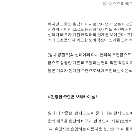
ⓒ ㈜스토리팩토리/SBS
하지만 그동안 훈남 이미지로 스타덤에 오른 이선
성격의 건방진 CEO로 등장하다가 어느 순간에서
신하며 배우가 가진 캐릭터의 한계를 보여준다. 유
역에 도전했으나 과도한 오버액션이 연기를 오히려
[형사 공필두]의 실패이래 다시 본래의 조연급으로
급으로 성공한 다른 배우들과는 달리 작은 역할이더
물론 기회가 된다면 주연으로서 재도전하는 이문식의
4.진정한 주연은 보라카이 섬?
원래 이 작품은 [왠지 느낌이 좋아]라는 '왠지 느낌
함께 제목을 완전히 바꾸게 된 셈인데, 사실 [로
3대 휴양지로 손꼽히는 아름다운 섬, '보라카이'