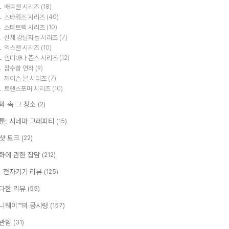
배트맨 시리즈
(18)
스타워즈 시리즈
(40)
스타트렉 시리즈
(10)
신체 강탈자들 시리즈
(7)
엑스맨 시리즈
(10)
인디아나 존스 시리즈
(12)
잠수함 연작
(9)
제이슨 본 시리즈
(7)
트랜스포머 시리즈
(10)
화 속 그 장소
(2)
툰: 시네마 그레피티
(15)
샷 토크
(22)
화에 관한 잡담
(212)
T, 전자기기 리뷰
(125)
다한 리뷰
(55)
니웨이™의 궁시렁
(157)
관함
(31)