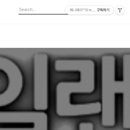
페니웨이™의 In This Film
구독하기