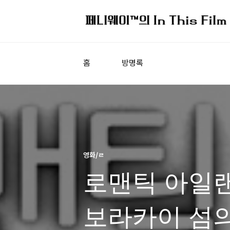
홈
방명록
영화/ㄹ
로맨틱 아일랜
보라카이 섬