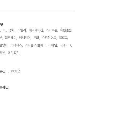
ag
,
IT,
영화,
스릴러,
애니메이션,
스마트폰,
속편열전,
뷰,
블루레이,
페니웨이,
만화,
슈퍼히어로,
블로그,
말영화,
스타워즈,
스티븐 스필버그,
모바일,
리메이크,
리뷰,
괴작열전,
근글
인기글
근댓글