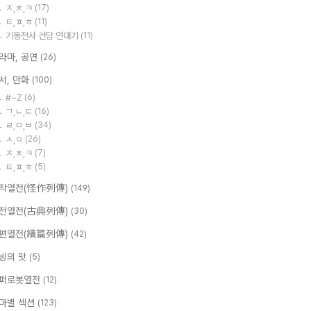
ㅈ,ㅊ,ㅋ
(17)
ㅌ,ㅍ,ㅎ
(11)
기동전사 건담 연대기
(11)
라마, 공연
(26)
서, 만화
(100)
#~Z
(6)
ㄱ,ㄴ,ㄷ
(16)
ㄹ,ㅁ,ㅂ
(34)
ㅅ,ㅇ
(26)
ㅈ,ㅊ,ㅋ
(7)
ㅌ,ㅍ,ㅎ
(5)
작열전(怪作列傳)
(149)
전열전(古典列傳)
(30)
편열전(續篇列傳)
(42)
빙의 맛
(5)
퍼로봇열전
(12)
마별 섹션
(123)