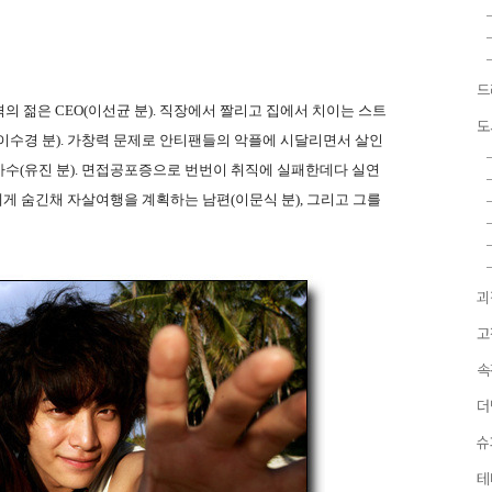
드
 젊은 CEO(이선균 분). 직장에서 짤리고 집에서 치이는 스트
도
이수경 분). 가창력 문제로 안티팬들의 악플에 시달리면서 살인
수(유진 분). 면접공포증으로 번번이 취직에 실패한데다 실연
에게 숨긴채 자살여행을 계획하는 남편(이문식 분), 그리고 그를
괴
고
속
더
슈
테