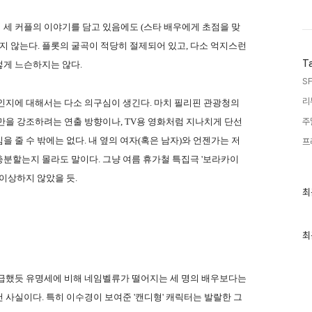
세 커플의 이야기를 담고 있음에도 (스타 배우에게 초점을 맞
지 않는다. 플롯의 굴곡이 적당히 절제되어 있고, 다소 억지스런
T
렇게 느슨하지는 않다.
SF
리
인지에 대해서는 다소 의구심이 생긴다. 마치 필리핀 관광청의
만을 강조하려는 연출 방향이나, TV용 영화처럼 지나치게 단선
주
 줄 수 밖에는 없다. 내 옆의 여자(혹은 남자)와 언젠가는 저
프
분할는지 몰라도 말이다. 그냥 여름 휴가철 특집극 '보라카이
이상하지 않았을 듯.
최
최
근
글
과
인
최
기
글
언급했듯 유명세에 비해 네임벨류가 떨어지는 세 명의 배우보다는
 사실이다. 특히 이수경이 보여준 '캔디형' 캐릭터는 발랄한 그