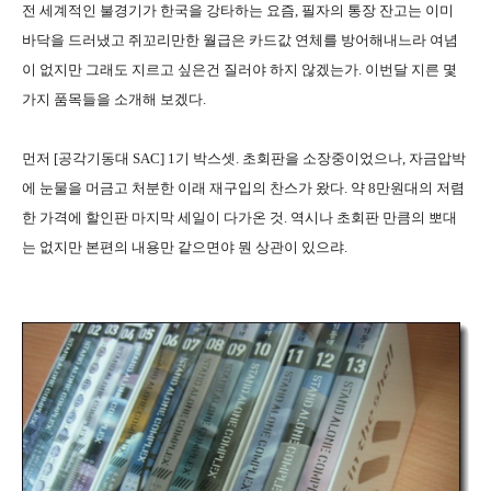
전 세계적인 불경기가 한국을 강타하는 요즘, 필자의 통장 잔고는 이미
바닥을 드러냈고 쥐꼬리만한 월급은 카드값 연체를 방어해내느라 여념
이 없지만 그래도 지르고 싶은건 질러야 하지 않겠는가. 이번달 지른 몇
가지 품목들을 소개해 보겠다.
먼저 [공각기동대 SAC] 1기 박스셋. 초회판을 소장중이었으나, 자금압박
에 눈물을 머금고 처분한 이래 재구입의 찬스가 왔다. 약 8만원대의 저렴
한 가격에 할인판 마지막 세일이 다가온 것. 역시나 초회판 만큼의 뽀대
는 없지만 본편의 내용만 같으면야 뭔 상관이 있으랴.