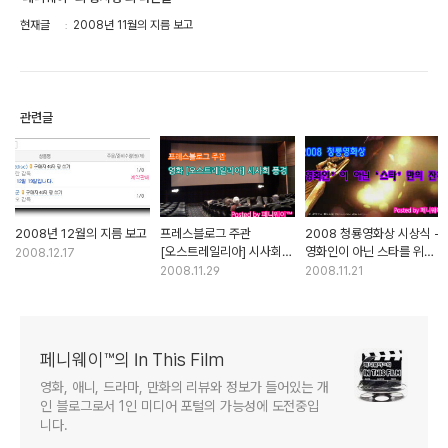
현재글
2008년 11월의 지름 보고
관련글
2008년 12월의 지름 보고
프레스블로그 주관
2008 청룡영화상 시상식 -
[오스트레일리아] 시사회
영화인이 아닌 스타를 위한
2008.12.17
스케치
그들만의 잔치
2008.11.29
2008.11.21
페니웨이™의 In This Film
영화, 애니, 드라마, 만화의 리뷰와 정보가 들어있는 개
인 블로그로서 1인 미디어 포털의 가능성에 도전중입
니다.