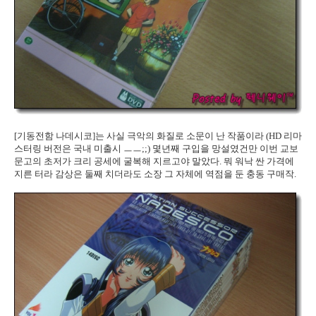
[기동전함 나데시코]는 사실 극악의 화질로 소문이 난 작품이라 (HD 리마
스터링 버전은 국내 미출시 ㅡㅡ;;) 몇년째 구입을 망설였건만 이번 교보
문고의 초저가 크리 공세에 굴복해 지르고야 말았다. 뭐 워낙 싼 가격에
지른 터라 감상은 둘째 치더라도 소장 그 자체에 역점을 둔 충동 구매작.