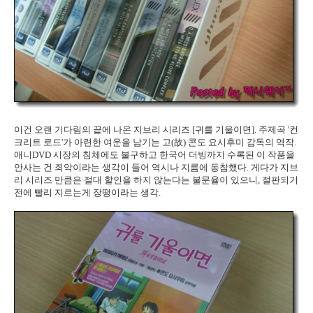
이건 오랜 기다림의 끝에 나온 지브리 시리즈 [귀를 기울이면]. 주제곡 '컨
크리트 로드'가 아련한 여운을 남기는 고(故) 콘도 요시후미 감독의 역작.
애니DVD 시장의 침체에도 불구하고 한국어 더빙까지 수록된 이 작품을
안사는 건 죄악이라는 생각이 들어 역시나 지름에 동참했다. 게다가 지브
리 시리즈 만큼은 절대 할인을 하지 않는다는 불문율이 있으니, 절판되기
전에 빨리 지르는게 장땡이라는 생각.