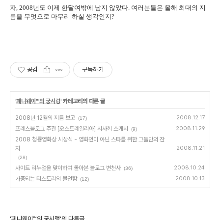
자, 2008년도 이제 한달여밖에 남지 않았다. 여러분들은 올해 최대의 지
름을 무엇으로 마무리 하실 생각인지?
공감
구독하기
'
페니웨이™의 궁시렁
' 카테고리의 다른 글
2008년 12월의 지름 보고
2008.12.17
(17)
프레스블로그 주관 [오스트레일리아] 시사회 스케치
2008.11.29
(9)
2008 청룡영화상 시상식 - 영화인이 아닌 스타를 위한 그들만의 잔
치
2008.11.21
(28)
사이트 리뉴얼을 맞이하여 돌아본 블로그 변천사
2008.10.24
(36)
가중되는 티스토리의 불안함
2008.10.13
(12)
'페니웨이™의 궁시렁'의 다른글