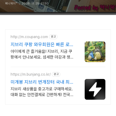
페니웨이™
2008. 11. 25. 21:50
http://m.coupang.com
광고
지브리 쿠팡 와우회원은 빠른 로켓
배송
아이에게 큰 즐거움을! 지브리, 지금 쿠
팡에서 만나보세요. 섬세한 마감과 생동
감 넘치는 피규어, 쿠팡에서 바로 확인
하세요.
https://m.bunjang.co.kr/
광고
미개봉 지브리 번개장터 국내 최대
브랜드 중고거래
지브리 새상품을 중고가로 구매하세요.
대화 없는 안전결제로 간편하게! 전국
각지에서 올라오는 전국구 최다 상품 매
일 10만 개 이상의 신규 상품 업로드