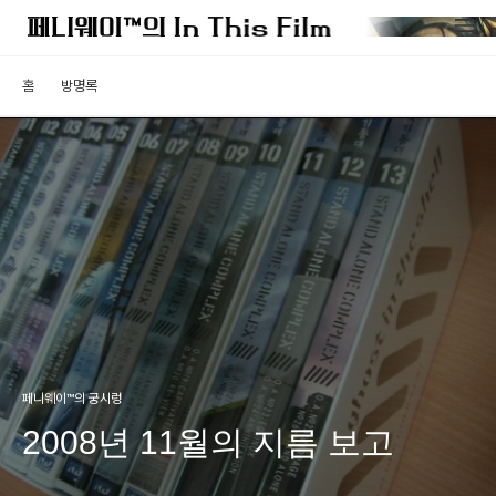
홈
방명록
페니웨이™의 궁시렁
2008년 11월의 지름 보고