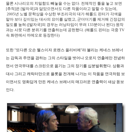
물론 시나리오의 치밀함도 빼놓을 수는 없다. 전체적인 틀을 놓고 보면
[추적]은 [발자국]과 닮았으면서도 다른 작품이라고 말할 수 있는데,
2005년 노벨 문학상을 수상한 부조리극의 대가 해롤드 핀터가 각색을
맡아 보다 깊이있는 대사의 묘미를 살렸고, 군더더기를 제거해 긴장감의
밀도를 높혀 ([발자국]의 경우는 러닝타임이 무려 133분이나 된다) 원작
과는 사뭇 다른 분위기를 연출하는데 공헌했다. (해롤드 핀터는 극중 TV
속 화면에서 까메오로 등장한다)
또한 "또다른 오손 웰스이자 로렌스 올리비에"라 불리는 케네스 브레너
는 감독과 주연을 겸하는 그의 스타일을 벗어나 오로지 연출에만 전념하
면서 연극무대를 스크린으로 옮기는 그의 장기를 십분발휘했다. 상황과
대사 그리고 캐릭터만으로 플롯을 전개해 나가는 이 작품을 연극처럼 보
이면서도 영화답게 만든 케네스 브레너의 매끄러운 연출력이 새삼 돋보
인다.