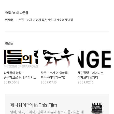
'영화/ㅊ'의 다른글
현재글
추적 - 남자 대 남자 혹은 배우 대 배우의 맞대결
관련글
참새들의 합창 -
차우 - 누가 이 영화를
체인질링 - 어머니는
순수함으로 올바른 삶의
괴수물이라 하는가?
여자보다 강하다
가치를 생각하다
2010.05.18
2009.07.16
2009.02.16
페니웨이™의 In This Film
영화, 애니, 드라마, 만화의 리뷰와 정보가 들어있는 개