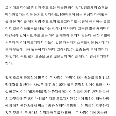
그 밖에도 마이클 케인과 주드 로는 비슷한 점이 많다. 영화계의 스캔들
메이커였다는 점은 논외로 치더라도, 100여편이 넘는 왕성한 다작활동
을 해온 마이클 케인처럼 주드 로의 필모그래피도 40편에 육박하는 결코
적지 않은 작품활동을 해왔다는 점에서 유사하다. 그동안 맡은 캐릭터의
다양성에 있어서도 주드 로는 마이클 케인에 뒤지지 않는다. 선한 역할에
서부터 악역에 이르기까지 이들이 맡은 캐릭터의 스팩트럼은 동시대 다
른 배우들에 비해 월등히 다양하다. 그래서일까. 요즘 눈에 띄게 앞머리
가 벗겨진 주드 로의 모습을 보면 젊은날의 마이클 케인이 연상되기까지
한다.
알게 모르게 공통점이 많은 이 두 사람이 [추적]이라는 영화를 통해 1:1의
맞대결을 펼친다는 사실은 매우 흥미롭다. 물론 원작의 리메이크라는 사
실 때문에 이미 [발자국]을 접한 관객에게는 이 작품이 가진 반전과 복선
의 짜릿함에 큰 흥미가 없을런지도 모르겠지만 90분에 달하는 러닝타임
에 폐쇄된 공간속에서 극소수의 캐릭터만 등장하는 이 작품이 지루하지
않은 것도 신,구 세대의 성격파 배우를 대표하는 두 사람이기에 가능한