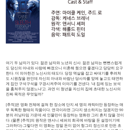
여기 두 남자가 있다. 젊은 남자와 노년의 신사. 젊은 남자는 뻔뻔스럽게
도 당신의 아내와 사랑에 빠졌으니 이혼해 줬으면 좋겠다고 당당히 요구
한다. 더 의아한건 노신사의 태도다. 당장 멱살을 잡고 싸대기를 후려쳐
도 시원찮을 판인데 자신의 아내와 바람난 당사자를 앞에 놓고도 태연하
게 집안 구석구석을 구경시켜주며 이야기를 건넨다. '내 집에 있는 보석
을 훔쳐주지 않겠느냐'고. 과연 이 청년을 자신의 집에 초대한 노신사의
진짜 목적은 무엇일까?
[추적]은 영화 전체에 걸쳐 한 장소에 단지 세 명의 캐릭터만 등장하는 매
우 독특한 형태의 작품이다. 연극이라면 그다지 생소하지는 않겠지만 90
분의 러닝타임 가운데 세 인물만이 등장하는 영화란 그리 흔치 않을 것이
다. (물론 [추적]의 원작은 앤서니 셰퍼의 희곡에 바탕을 둔 설정이기에
그러하다) 그렇다면 이 영화는 정말 돈이 없어 헝그리 정신으로 만든 초