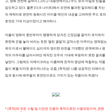
고, 영화 전반에 걸쳐서 (그리고 내용면에서도) 주드 로의 마일로 틴들을
압도하고 있다. 물론 [다크 나이트]에서 조연에 불과한 알프레드를 자신
의 캐릭터로 완전히 동화시킨 마이클 케인의 내공을 고려하면 주드 로의
호연은 기대 이상이었다고 해야하나.
아울러 영화의 중반부까지 팽팽하게 당겨진 긴장감을 끝까지 유지하지
못한채 끈을 놓아 버리는 듯한 '열린 결말'의 급작스런 마무리는 영락없는
옥의 티로서 웰메이드 심리극의 영리한 반전을 기대했던 관객에게나 원
작의 아우라를 넘어서려던 제작진 모두의 기대에 부응하지 못한 결과를
낳았다. 그럼에도 리메이크라는 이름하에 전작의 명성에 먹칠하는 작품
들이 봇물 터지듯 쏟아져나오는 요즘, [추적]은 나름 성공적인 리메이크
임과 동시에 배우들의 호연만으로도 가치가 있는 작품이라 하겠다.
* [추적]의 모든 스틸 및 사진은 인용의 목적으로만 사용되었으며, 관련