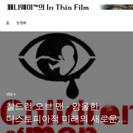
홈
방명록
영화/ㅊ
칠드런 오브 맨 - 암울한
디스토피아적 미래의 새로운
해석