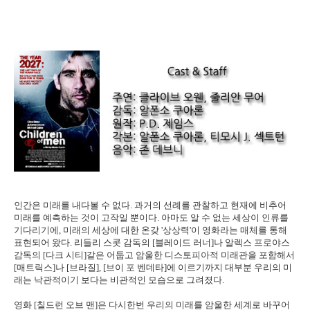
인간은 미래를 내다볼 수 없다. 과거의 선례를 관찰하고 현재에 비추어
미래를 예측하는 것이 고작일 뿐이다. 아마도 알 수 없는 세상이 인류를
기다리기에, 미래의 세상에 대한 온갖 '상상력'이 영화라는 매체를 통해
표현되어 왔다. 리들리 스콧 감독의 [블레이드 러너]나 알렉스 프로야스
감독의 [다크 시티]같은 어둡고 암울한 디스토피아적 미래관을 포함해서
[매트릭스]나 [브라질], [브이 포 벤데타]에 이르기까지 대부분 우리의 미
래는 낙관적이기 보다는 비관적인 모습으로 그려졌다.
영화 [칠드런 오브 맨]은 다시한번 우리의 미래를 암울한 세계로 바꾸어