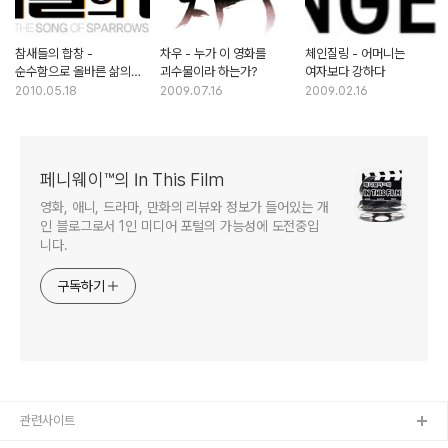
참새들의 합창 -
차우 - 누가 이 영화를
체인질링 - 어머니는
순수함으로 올바른 삶의
괴수물이라 하는가?
여자보다 강하다
가치를 생각하다
2010.05.18
2009.07.16
2009.02.16
페니웨이™의 In This Film
영화, 애니, 드라마, 만화의 리뷰와 정보가 들어있는 개
인 블로그로서 1인 미디어 포털의 가능성에 도전중입
니다.
구독하기
관련사이트