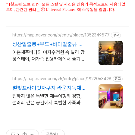
* [칠드런 오브 맨]의 모든 스틸 및 사진은 인용의 목적으로만 사용되었
으며, 관련된 권리는 ⓒ Universal Pictures. 에 소유됨을 알립니다.
https://map.naver.com/p/entry/place/1352349577
광고
성산일출봉+우도+바다일출뷰 제
주 속 발리, 오션뷰끝판왕
예쁜제주바다와 야자수정원 속 발리 감
성스테이, 대가족 전용카페에서 즐기는
프라이빗 온수 노천탕에서 별빛과 와인
한 잔, 루프탑에서 즐기는 파노라마뷰,
침대일출뷰
https://map.naver.com/v5/entry/place/1922063498
광고
별빛프라이빗자쿠지 라운지독채
사진보다 더좋아요. 찐 리뷰
뻔하지 않은 특별한 제주여행의 경험,
갤러리 같은 공간에서 특별한 가족과의
휴식 하늘보며 노천 자쿠지스파, 프리미
엄 인테리어, 노래방, 대형스크린, 넓은
잔디정원
5
구독하기