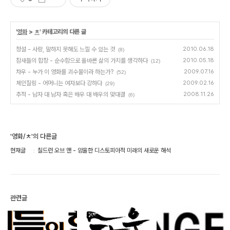
'
영화
>
ㅊ
' 카테고리의 다른 글
청설 - 사랑, 말하지 못해도 느낄 수 있는 것
2010.06.18
(8)
참새들의 합창 - 순수함으로 올바른 삶의 가치를 생각하다
2010.05.18
(12)
차우 - 누가 이 영화를 괴수물이라 하는가?
2009.07.16
(52)
체인질링 - 어머니는 여자보다 강하다
2009.02.16
(29)
추적 - 남자 대 남자 혹은 배우 대 배우의 맞대결
2008.11.26
(6)
'영화/ㅊ'의 다른글
현재글
칠드런 오브 맨 - 암울한 디스토피아적 미래의 새로운 해석
관련글