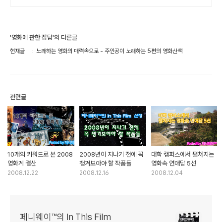
'영화에 관한 잡담'의 다른글
현재글
노래하는 영화의 매력속으로 - 주인공이 노래하는 5편의 영화산책
관련글
10개의 키워드로 본 2008
2008년이 지나기 전에 꼭
대학 캠퍼스에서 펼쳐지는
영화계 결산
챙겨보아야 할 작품들
영화속 연애담 5선
2008.12.22
2008.12.16
2008.12.04
페니웨이™의 In This Film