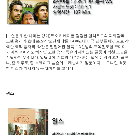
[노인을 위한 나라는 없다]로 아카데미를 점령한 헐리우드의 괴짜감독
코헨 형제가 호메로스의 '오딧세이'를 1930년대 미국 남부를 배경으로 각
색한 코믹 풍자극. 약간은 덜떨어진 탈옥수 3인방의 포복절도할 코미디
가 매력적이기도 하지만 코헨 형제 특유의 재치있는 플롯이 꽉찬 느낌을
전달하며 무엇보다, 얼떨결에 컨트리 가수가 되는 탈옥수 역의 조지 클루
니, 존 터루토, 팀 브레이크 넬슨의 노래솜씨가 일품이다. 보고나면 흐뭇
한 미소가 가시지 않는 웰메이드 코미디.
원스