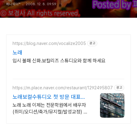
페니웨이™
2008. 12. 8. 09:59
https://blog.naver.com/vocalize2005
광고
노래
입시 불패 신화.보칼리즈 스튜디오와 함께 하세요
https://m.place.naver.com/restaurant/1292495807
광고
노래보컬수튜디오 첫 방문 대표원
장 무료레슨
노래 노래 이제는 전문학원에서 배우자
(취미/오디션/축가/뮤지컬/발성교정) 보
컬 단 한과목만 교육하는 전문 학원! 취
미/발성교정/축가/뮤지컬 레슨