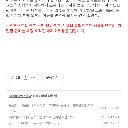
그토록 영화속에 다양하게 묘사되는 커피를 보노라면 새삼 커피의 오묘
한 매력에 더욱 빠져들게 되지 않겠는가. 날씨가 쌀쌀한 요즘 따뜻한 드
립 커피와 함께 오후의 여유를 만끽해 보시는 건 어떨런지.
* 본 포스트의 모든 스틸 및 사진은 인용의 목적으로만 사용되었으며, 관
련된 권리는 해당 저작권자에 소유됨을 알립니다.
25
구독하기
'
영화에 관한 잡담
' 카테고리의 다른 글
노래하는 영화의 매력속으로 - 주인공이 노래하는 5편의 영화산책
2008.12.08
(25)
대학 캠퍼스에서 펼쳐지는 영화속 연애담 5선
2008.12.04
(22)
컴퓨터의 반란을 다룬 7편의 영화
2008.12.01
(47)