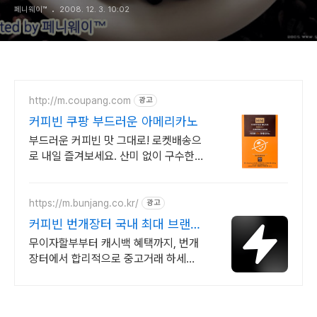
페니웨이™
2008. 12. 3. 10:02
http://m.coupang.com
광고
커피빈 쿠팡 부드러운 아메리카노
부드러운 커피빈 맛 그대로! 로켓배송으
로 내일 즐겨보세요. 산미 없이 구수한
맛! 연하게 즐기는 커피빈 아메리카노
믹스.
https://m.bunjang.co.kr/
광고
커피빈 번개장터 국내 최대 브랜드
중고거래
무이자할부부터 캐시백 혜택까지, 번개
장터에서 합리적으로 중고거래 하세요
전국 각지에서 올라오는 전국구 최다 상
품 매일 10만 개 이상의 신규 상품 업로
드