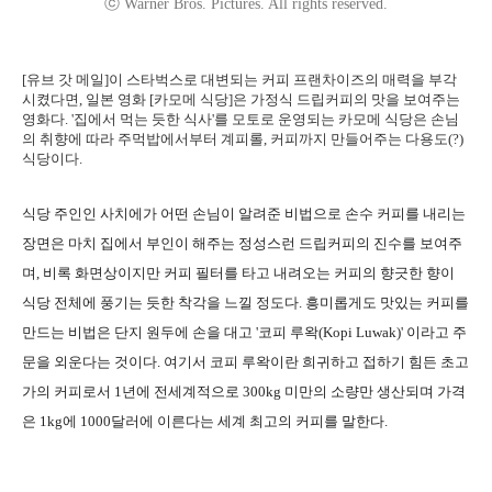
ⓒ Warner Bros. Pictures. All rights reserved.
[유브 갓 메일]이 스타벅스로 대변되는 커피 프랜차이즈의 매력을 부각
시켰다면, 일본 영화 [카모메 식당]은 가정식 드립커피의 맛을 보여주는
영화다. '집에서 먹는 듯한 식사'를 모토로 운영되는 카모메 식당은 손님
의 취향에 따라 주먹밥에서부터 계피롤, 커피까지 만들어주는 다용도(?)
식당이다.
식당 주인인 사치에가 어떤 손님이 알려준 비법으로 손수 커피를 내리는
장면은 마치 집에서 부인이 해주는 정성스런 드립커피의 진수를 보여주
며, 비록 화면상이지만 커피 필터를 타고 내려오는 커피의 향긋한 향이
식당 전체에 풍기는 듯한 착각을 느낄 정도다. 흥미롭게도 맛있는 커피를
만드는 비법은 단지 원두에 손을 대고 '코피 루왁(Kopi Luwak)' 이라고 주
문을 외운다는 것이다. 여기서 코피 루왁이란 희귀하고 접하기 힘든 초고
가의 커피로서 1년에 전세계적으로 300kg 미만의 소량만 생산되며 가격
은 1kg에 1000달러에 이른다는 세계 최고의 커피를 말한다.