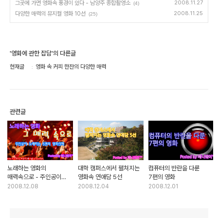
그곳에 가면 영화속 풍경이 있다 - 남양주 종합촬영소
2008.11.27
(4)
다양한 매력의 뮤지컬 영화 10선
2008.11.25
(25)
'영화에 관한 잡담'의 다른글
현재글
영화 속 커피 한잔의 다양한 매력
관련글
노래하는 영화의
대학 캠퍼스에서 펼쳐지는
컴퓨터의 반란을 다룬
매력속으로 - 주인공이
영화속 연애담 5선
7편의 영화
노래하는 5편의 영화산책
2008.12.08
2008.12.04
2008.12.01