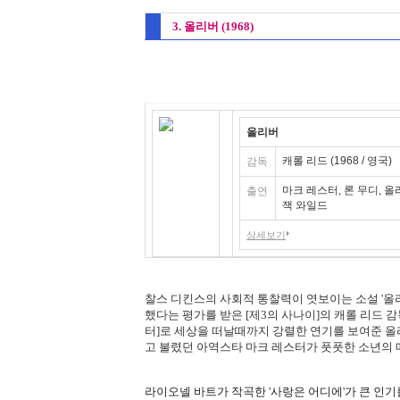
3. 올리버 (1968)
올리버
캐롤 리드 (1968 / 영국)
감독
마크 레스터, 론 무디, 올
출연
잭 와일드
상세보기
찰스 디킨스의 사회적 통찰력이 엿보이는 소설 '올
했다는 평가를 받은 [제3의 사나이]의 캐롤 리드 
터]로 세상을 떠날때까지 강렬한 연기를 보여준 올
고 불렸던 아역스타 마크 레스터가 풋풋한 소년의 
라이오넬 바트가 작곡한 '사랑은 어디에'가 큰 인기