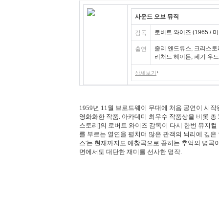
사운드 오브 뮤직
로버트 와이즈 (1965 / 미
감독
줄리 앤드류스, 크리스토
출연
리처드 헤이든, 페기 우드
상세보기
1959년 11월 브로드웨이 무대에 처음 공연이 시
영화화한 작품. 아카데미 최우수 작품상을 비롯 총 
스토리]의 로버트 와이즈 감독이 다시 한번 뮤지컬
를 부르는 열연을 펼치며 많은 관객의 뇌리에 깊은 
스'는 현재까지도 애창곡으로 꼽히는 추억의 명곡
면에서도 대단한 재미를 선사한 명작.