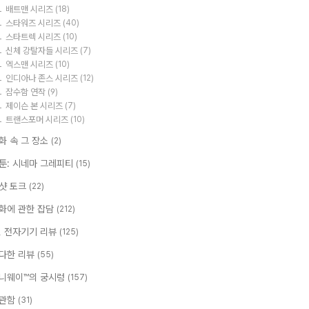
배트맨 시리즈
(18)
스타워즈 시리즈
(40)
스타트렉 시리즈
(10)
신체 강탈자들 시리즈
(7)
엑스맨 시리즈
(10)
인디아나 존스 시리즈
(12)
잠수함 연작
(9)
제이슨 본 시리즈
(7)
트랜스포머 시리즈
(10)
화 속 그 장소
(2)
툰: 시네마 그레피티
(15)
샷 토크
(22)
화에 관한 잡담
(212)
T, 전자기기 리뷰
(125)
다한 리뷰
(55)
니웨이™의 궁시렁
(157)
관함
(31)