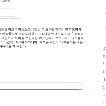
타 모레노,
기를 극화한 작품으로 1946년 존 크롬웰 감독이 만든 동명의
는 이 작품으로 스타덤에 올랐고 상대역인 데보라 카와 환상적인
수상했다. 특히 율 브린너는 1980년부터 브로드웨이 뮤지컬에
어나갔다. 1956년 아카데미 5개부문 수상작. 1999년에는 주윤
리메이크 된 바 있다.
영
웹
원
영
I
잡
페
보