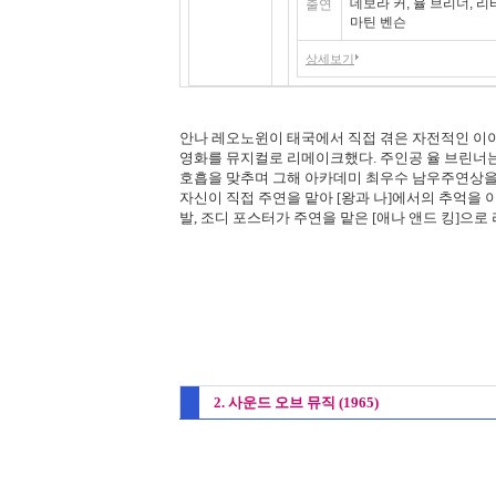
데보라 커, 율 브리너, 리
출연
마틴 벤슨
상세보기
안나 레오노윈이 태국에서 직접 겪은 자전적인 이야
영화를 뮤지컬로 리메이크했다. 주인공 율 브린너
호흡을 맞추며 그해 아카데미 최우수 남우주연상을 
자신이 직접 주연을 맡아 [왕과 나]에서의 추억을 이
발, 조디 포스터가 주연을 맡은 [애나 앤드 킹]으로 
2. 사운드 오브 뮤직 (1965)