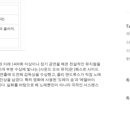
국)
T
퍼 플러머,
괴
스
스
주
작된 이래 1400회 이상이나 장기 공연을 해온 전설적인 뮤지컬을
5개 부분 수상에 빛나는 [사운드 오브 뮤직]은 [웨스트 사이드
 연출에 도전해 감독상을 수상했고, 줄리 앤드류스가 직접 노래
최
인상을 남겼다. 특히 영화에 사용된 '도레미 송'과 '에델바이
최
근
이다. 실화를 바탕으로 해 노래뿐만이 아니라 극적인 서스펜스
글
과
인
최
기
글