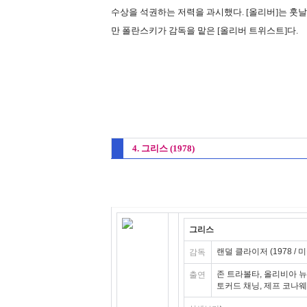
수상을 석권하는 저력을 과시했다. [올리버]는 훗날
만 폴란스키가 감독을 맡은 [올리버 트위스트]다.
4. 그리스 (1978)
그리스
랜덜 클라이저 (1978 / 미
감독
존 트라볼타, 올리비아 뉴
출연
토커드 채닝, 제프 코나