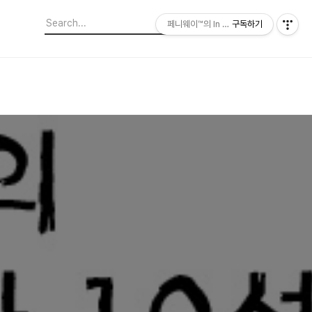
페니웨이™의 In This Film
구독하기