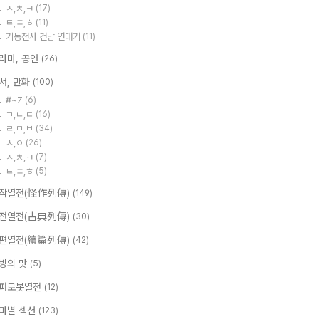
ㅈ,ㅊ,ㅋ
(17)
ㅌ,ㅍ,ㅎ
(11)
기동전사 건담 연대기
(11)
라마, 공연
(26)
서, 만화
(100)
#~Z
(6)
ㄱ,ㄴ,ㄷ
(16)
ㄹ,ㅁ,ㅂ
(34)
ㅅ,ㅇ
(26)
ㅈ,ㅊ,ㅋ
(7)
ㅌ,ㅍ,ㅎ
(5)
작열전(怪作列傳)
(149)
전열전(古典列傳)
(30)
편열전(續篇列傳)
(42)
빙의 맛
(5)
퍼로봇열전
(12)
마별 섹션
(123)