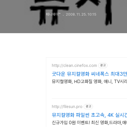
페니웨이™
2008. 11. 25. 10:15
http://clean.cinefox.com
광고
굿다운 뮤지컬영화 씨네폭스 최대3
뮤지컬영화, HD고화질 영화, 애니, TV시
http://filesun.pro
광고
뮤지컬영화 파일썬 초고속, 4K 실시간
신규가입 0원 이벤트! 최신 영화,드라마,애