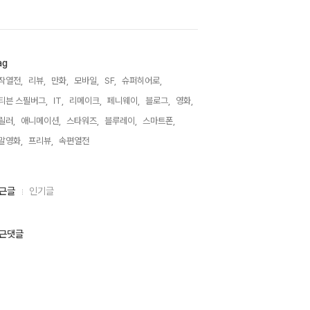
ag
작열전,
리뷰,
만화,
모바일,
SF,
슈퍼히어로,
티븐 스필버그,
IT,
리메이크,
페니웨이,
블로그,
영화,
릴러,
애니메이션,
스타워즈,
블루레이,
스마트폰,
말영화,
프리뷰,
속편열전,
근글
인기글
근댓글