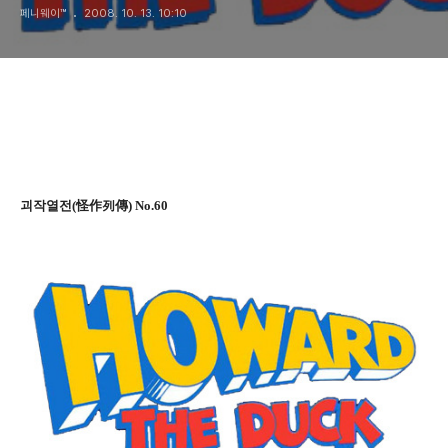
페니웨이™
2008. 10. 13. 10:10
괴작열전(怪作列傳) No.60