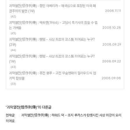
괴작열전(怪作列傳) : 캡틴 아메리카 - 애국심으로 포장된 미국 패
권주의의 발현 (1부)
2008.11.11
(42)
괴작열전(怪作列傳) : 배트맨(1966) - 고담시 흑기사의 참을 수 없
는 가벼움
2008.10.28
(45)
괴작열전(怪作列傳) : 팬텀 - 사상 최초의 코스튬 히어로는 누구?
(2부)
2008.09.29
(44)
괴작열전(怪作列傳) : 팬텀 - 사상 최초의 코스튬 히어로는 누구?
(1부)
2008.09.22
(43)
괴작열전(怪作列傳) : 퓨전 쿵푸 - 고전 무술영화의 헐리우드식 엽
기적 합성물
2008.09.08
(33)
'괴작열전(怪作列傳)'의 다른글
현재글
괴작열전(怪作列傳) : 하워드 덕 - 조지 루카스가 탄생시킨 사상 최강의 오리
히어로