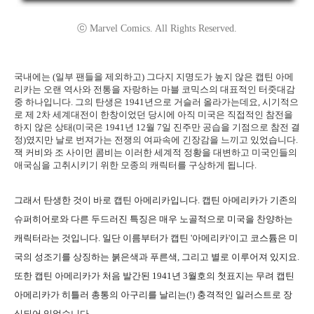
ⓒ Marvel Comics. All Rights Reserved.
국내에는 (일부 팬들을 제외하고) 그다지 지명도가 높지 않은 캡틴 아메
리카는 오랜 역사와 전통을 자랑하는 마블 코믹스의 대표적인 터줏대감
중 하나입니다. 그의 탄생은 1941년으로 거슬러 올라가는데요, 시기적으
로 제 2차 세계대전이 한창이었던 당시에 아직 미국은 직접적인 참전을
하지 않은 상태(미국은 1941년 12월 7일 진주만 공습을 기점으로 참전 결
정)였지만 날로 번져가는 전쟁의 여파속에 긴장감을 느끼고 있었습니다.
잭 커비와 조 사이먼 콤비는 이러한 세계적 정황을 대변하고 미국인들의
애국심을 고취시키기 위한 모종의 캐릭터를 구상하게 됩니다.
그래서 탄생한 것이 바로 캡틴 아메리카입니다. 캡틴 아메리카가 기존의
슈퍼히어로와 다른 두드러진 특징은 매우 노골적으로 미국을 찬양하는
캐릭터라는 것입니다. 일단 이름부터가 캡틴 '아메리카'이고 코스튬은 미
국의 성조기를 상징하는 붉은색과 푸른색, 그리고 별로 이루어져 있지요.
또한 캡틴 아메리카가 처음 발간된 1941년 3월호의 첫표지는 무려 캡틴
아메리카가 히틀러 총통의 아구리를 날리는(!) 충격적인 일러스트로 장
식되어 있었습니다.