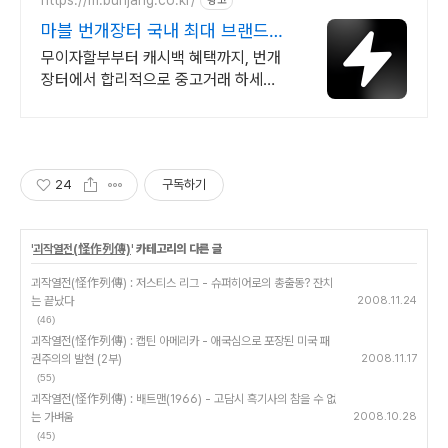
https://m.bunjang.co.kr/
광고
마블 번개장터 국내 최대 브랜드
중고거래
무이자할부부터 캐시백 혜택까지, 번개
장터에서 합리적으로 중고거래 하세요
전국 각지에서 올라오는 전국구 최다 상
품 매일 10만 개 이상의 신규 상품 업로
드
24
구독하기
'
괴작열전(怪作列傳)
' 카테고리의 다른 글
괴작열전(怪作列傳) : 저스티스 리그 - 슈퍼히어로의 총출동? 잔치
는 끝났다
2008.11.24
(46)
괴작열전(怪作列傳) : 캡틴 아메리카 - 애국심으로 포장된 미국 패
권주의의 발현 (2부)
2008.11.17
(55)
괴작열전(怪作列傳) : 배트맨(1966) - 고담시 흑기사의 참을 수 없
는 가벼움
2008.10.28
(45)