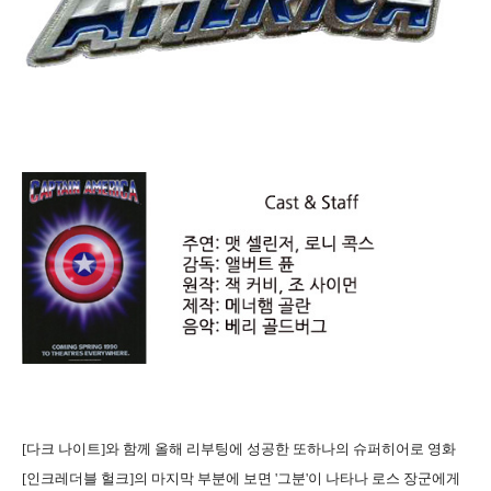
[다크 나이트]와 함께 올해 리부팅에 성공한 또하나의 슈퍼히어로 영화
[인크레더블 헐크]의 마지막 부분에 보면 '그분'이 나타나 로스 장군에게