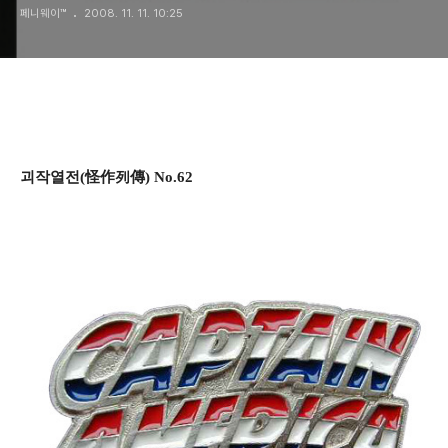
페니웨이™
2008. 11. 11. 10:25
괴작열전(怪作列傳) No.62