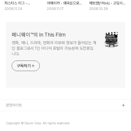
저스티스 리그 -
아메리카 - 애국심으로
배트맨(1966) - 고담시
슈퍼히어로의 총출동?
포장된 미국 패권주의의
흑기사의 참을 수 없는
2008.11.24
2008.11.17
2008.10.28
잔치는 끝났다
발현 (2부)
가벼움
페니웨이™의 In This Film
영화, 애니, 드라마, 만화의 리뷰와 정보가 들어있는 개
인 블로그로서 1인 미디어 포털의 가능성에 도전중입
니다.
구독하기
관련사이트
Copyright © Daum Corp. All rights reserved.