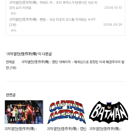
괴작열전(怪作列傳) : 하워드 덕 - 조지 루카스가 탄생시킨 사상 최
강의 오리 히어로
2008.10.13
(63)
괴작열전(怪作列傳) : 팬텀 - 사상 최초의 코스튬 히어로는 누구?
(2부)
2008.09.29
(44)
'괴작열전(怪作列傳)'의 다른글
현재글
괴작열전(怪作列傳) : 캡틴 아메리카 - 애국심으로 포장된 미국 패권주의의 발
현 (1부)
관련글
괴작열전(怪作列傳) :
괴작열전(怪作列傳) : 캡틴
괴작열전(怪作列傳) :