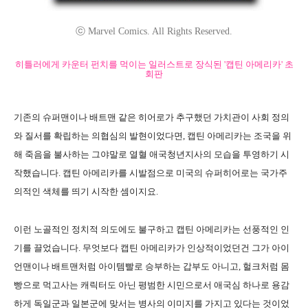
ⓒ Marvel Comics. All Rights Reserved.
히틀러에게 카운터 펀치를 먹이는 일러스트로 장식된 '캡틴 아메리카' 초
회판
기존의 슈퍼맨이나 배트맨 같은 히어로가 추구했던 가치관이 사회 정의
와 질서를 확립하는 의협심의 발현이었다면, 캡틴 아메리카는 조국을 위
해 죽음을 불사하는 그야말로 열혈 애국청년지사의 모습을 투영하기 시
작했습니다. 캡틴 아메리카를 시발점으로 미국의 슈퍼히어로는 국가주
의적인 색체를 띄기 시작한 셈이지요.
이런 노골적인 정치적 의도에도 불구하고 캡틴 아메리카는 선풍적인 인
기를 끌었습니다. 무엇보다 캡틴 아메리카가 인상적이었던건 그가 아이
언맨이나 배트맨처럼 아이템빨로 승부하는 갑부도 아니고, 헐크처럼 몸
빵으로 먹고사는 캐릭터도 아닌 평범한 시민으로서 애국심 하나로 용감
하게 독일군과 일본군에 맞서는 병사의 이미지를 가지고 있다는 것이었