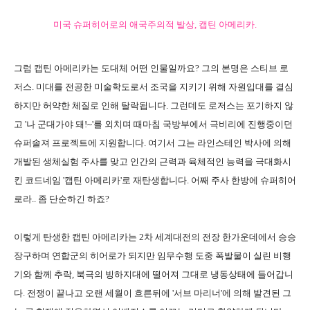
미국 슈퍼히어로의 애국주의적 발상, 캡틴 아메리카.
그럼 캡틴 아메리카는 도대체 어떤 인물일까요? 그의 본명은 스티브 로
저스. 미대를 전공한 미술학도로서 조국을 지키기 위해 자원입대를 결심
하지만 허약한 체질로 인해 탈락됩니다. 그런데도 로저스는 포기하지 않
고 '나 군대가야 돼!~'를 외치며 때마침 국방부에서 극비리에 진행중이던
슈퍼솔져 프로젝트에 지원합니다. 여기서 그는 라인스테인 박사에 의해
개발된 생체실험 주사를 맞고 인간의 근력과 육체적인 능력을 극대화시
킨 코드네임 '캡틴 아메리카'로 재탄생합니다. 어째 주사 한방에 슈퍼히어
로라.. 좀 단순하긴 하죠?
이렇게 탄생한 캡틴 아메리카는 2차 세계대전의 전장 한가운데에서 승승
장구하며 연합군의 히어로가 되지만 임무수행 도중 폭발물이 실린 비행
기와 함께 추락, 북극의 빙하지대에 떨어져 그대로 냉동상태에 들어갑니
다. 전쟁이 끝나고 오랜 세월이 흐른뒤에 '서브 마리너'에 의해 발견된 그