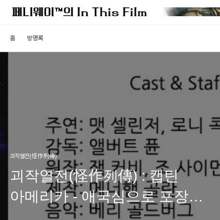
홈
방명록
괴작열전(怪作列傳)
괴작열전(怪作列傳) : 캡틴
아메리카 - 애국심으로 포장된
미국 패권주의의 발현 (1부)