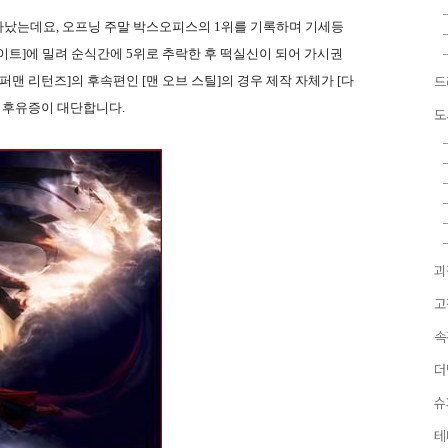
타났는데요, 오프닝 주말 박스오피스의 1위를 기록하며 기세등
이트]에 밀려 순식간에 5위로 추락한 후 떡실신이 되어 가시권
맨 리턴즈]의 후속편인 [맨 오브 스틸]의 경우 제작 자체가 [다
드
그 후유증이 대단합니다.
도
괴
고
속
더
슈
테