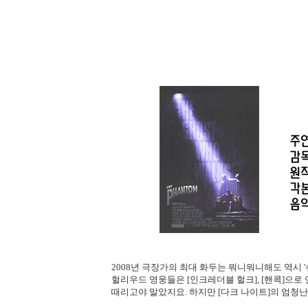
2008년 극장가의 최대 화두는 뭐니뭐니해도 역시 
헐리우드 영웅들은 [인크레더블 헐크], [핸콕]으로
때리고야 말았지요. 하지만 [다크 나이트]의 엄청