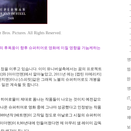
Bros. Pictures. All Rights Reserved.
트]의 후폭풍이 향후 슈퍼히어로 영화에 미칠 영향을 가늠케하는
영
정을 이루고 있습니다. 이미 유니버셜측에서는 꿈의 프로젝트
웹
]와 [아이언맨]에서 깔아놓았고, 2011년 에는 [캡틴 아메리카]
원
[왓치맨]이나 [스피릿]같은 그래픽 노블의 슈퍼히어로도 개봉을
일은 계속될 듯 합니다.
영
I
퍼히어로물이 제대로 폼나는 작품들이 나오는 것이지 예전같으
에 나온 슈퍼히어로 영화 중에 그나마 성공했다고 인정받는 작품
잡
 1989년작 [배트맨]이 고작일 정도로 아날로그 시절의 슈퍼히어
페
이더맨]이 8,90년대에 만들어졌다면 제 아무리 샘 레이미 감독
보
란 생각이 듭니다.