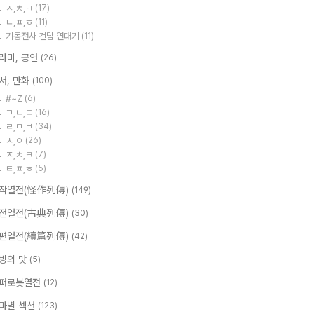
ㅈ,ㅊ,ㅋ
(17)
ㅌ,ㅍ,ㅎ
(11)
기동전사 건담 연대기
(11)
라마, 공연
(26)
서, 만화
(100)
#~Z
(6)
ㄱ,ㄴ,ㄷ
(16)
ㄹ,ㅁ,ㅂ
(34)
ㅅ,ㅇ
(26)
ㅈ,ㅊ,ㅋ
(7)
ㅌ,ㅍ,ㅎ
(5)
작열전(怪作列傳)
(149)
전열전(古典列傳)
(30)
편열전(續篇列傳)
(42)
빙의 맛
(5)
퍼로봇열전
(12)
마별 섹션
(123)