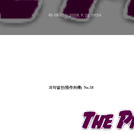
(1부)
페니웨이™
2008. 9. 22. 09:54
괴작열전(怪作列傳) No.58