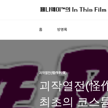
홈
방명록
괴작열전(怪作列傳)
괴작열전(怪作列
최초의 코스튬