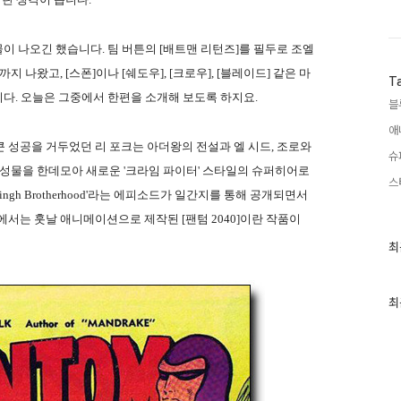
이 나오긴 했습니다. 팀 버튼의 [배트맨 리턴즈]를 필두로 조엘
나왔고, [스폰]이나 [쉐도우], [크로우], [블레이드] 같은 마
T
니다. 오늘은 그중에서 한편을 소개해 보도록 하지요.
블
애
 작품으로 큰 성공을 거두었던 리 포크는 아더왕의 전설과 엘 시드, 조로와
슈
구성물을 한데모아 새로운 '크라임 파이터' 스타일의 슈퍼히어로
스
Singh Brotherhood'라는 에피소드가 일간지를 통해 공개되면서
에서는 훗날 애니메이션으로 제작된 [팬텀 2040]이란 작품이
최
최
근
글
과
인
최
기
글