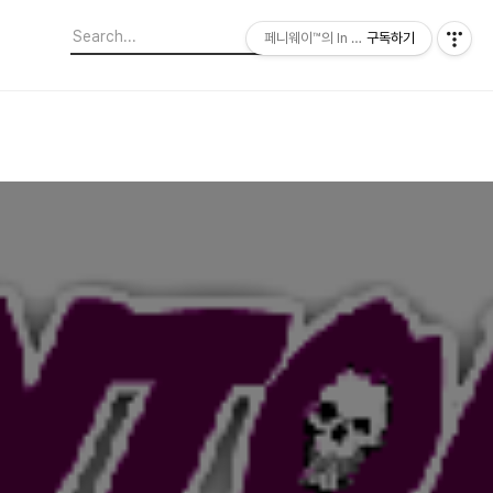
페니웨이™의 In This Film
구독하기