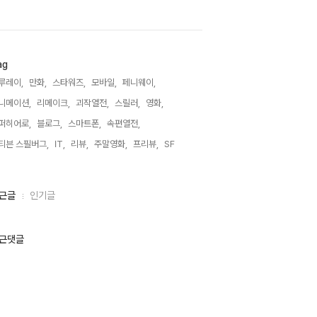
ag
루레이,
만화,
스타워즈,
모바일,
페니웨이,
니메이션,
리메이크,
괴작열전,
스릴러,
영화,
퍼히어로,
블로그,
스마트폰,
속편열전,
티븐 스필버그,
IT,
리뷰,
주말영화,
프리뷰,
SF,
근글
인기글
근댓글