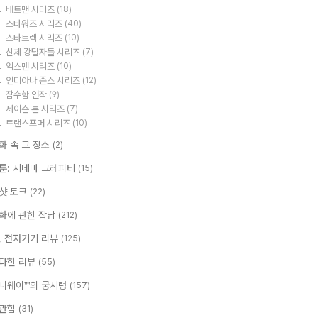
배트맨 시리즈
(18)
스타워즈 시리즈
(40)
스타트렉 시리즈
(10)
신체 강탈자들 시리즈
(7)
엑스맨 시리즈
(10)
인디아나 존스 시리즈
(12)
잠수함 연작
(9)
제이슨 본 시리즈
(7)
트랜스포머 시리즈
(10)
화 속 그 장소
(2)
툰: 시네마 그레피티
(15)
샷 토크
(22)
화에 관한 잡담
(212)
T, 전자기기 리뷰
(125)
다한 리뷰
(55)
니웨이™의 궁시렁
(157)
관함
(31)