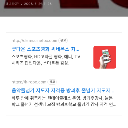
페니웨이™
2008. 3. 29. 11:28
http://clean.cinefox.com
광고
굿다운 스포츠영화 씨네폭스 최대
3만원+10%추가적립
스포츠영화, HD고화질 영화, 애니, TV
시리즈 합법다운, 스마트폰 감상.
https://k-rope.com
광고
음악줄넘기 지도자 자격증 방과후 줄넘기 지도자 양
성
하루 만에 취득하는 원데이클래스 운영. 방과후강사, 늘봄
학교 줄넘기 선생님 모집 방과후학교 줄넘기 강사 자격 연
수. 지도자 자격증 취득. 강사 활동을 시작하세요