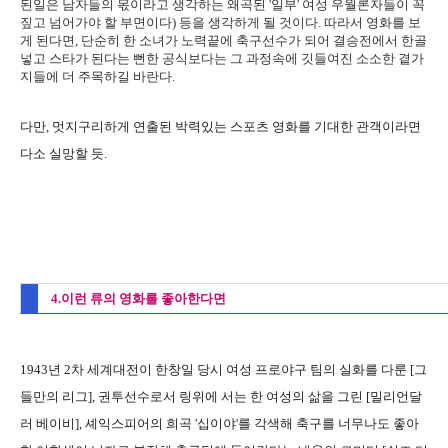
된일은 남자들의 몫이라고 생각하는 왜곡된 '일부' 여성 우월론자들이 꼭
짚고 넘어가야 할 부면이다) 등을 생각하게 될 것이다. 따라서 영화를 보
게 된다면, 단순히 한 소녀가 노력끝에 축구선수가 되어 결승전에서 한골
넣고 스타가 된다는 뻔한 공식보다는 그 과정속에 깃들여진 소소한 곁가
지들에 더 주목하길 바란다.
다만, 멋지구리하게 연출된 박력있는 스포츠 영화를 기대한 관객이라면
다소 실망할 듯.
4.이런 류의 영화를 좋아한다면
1943년 2차 세계대전이 한창일 당시 여성 프로야구 팀의 실화를 다룬 [그
들만의 리그], 권투선수로서 링위에 서는 한 여성의 삶을 그린 [밀리언달
러 베이비], 셰익스피어의 희곡 '십이야'를 각색해 축구를 너무나도 좋아