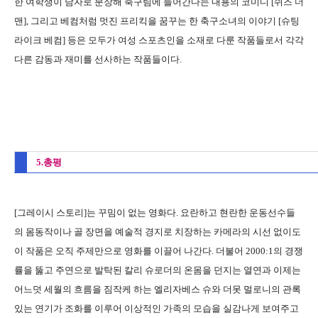
한 여학생이 남자로 분장해 축구팀에 들어간다는 내용의 코미디 [쉬즈 더
맨], 그리고 베컴처럼 멋진 프리킥을 꿈꾸는 한 축구소녀의 이야기 [슈팅
라이크 베컴] 등은 모두가 여성 스포츠인을 소재로 다룬 작품들로서 각각
다른 감동과 재미를 선사하는 작품들이다.
5.총평
[그레이시 스토리]는 꾸밈이 없는 영화다. 요란하고 현란한 운동선수들
의 몸동작이나 골 장면을 예술적 경지로 치장하는 카메라의 시선 없이도
이 작품은 오직 주제만으로 영화를 이끌어 나간다. 더불어 2000:1의 경쟁
률을 뚫고 주연으로 발탁된 칼리 슈로더의 온몸을 던지는 열연과 이제는
어느덧 세월의 흐름을 짐작케 하는 엘리자베스 슈와 더못 멀로니의 관록
있는 연기가 조화를 이루어 이상적인 가족의 모습을 실감나게 보여주고