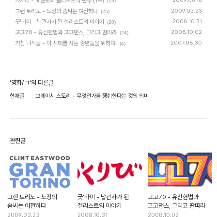
가지니 - 메멘토의 발리우드식 변주 (1부)
2009.06.16
(15)
그랜 토리노 - 노장의 솜씨는 여전하다
2009.03.23
(25)
굿'바이 - 납관사가 된 첼리스트의 이야기
2008.10.31
(20)
고고70 - 유신헌법과 고고댄스, 그리고 딴따라
2008.10.02
(24)
거친 녀석들 - 이 시대를 사는 중년들을 위하여!
2007.08.30
(4)
'영화/ㄱ'의 다른글
현재글
그레이시 스토리 - 무엇인가를 쟁취한다는 것의 의미
관련글
그랜 토리노 - 노장의
굿'바이 - 납관사가 된
고고70 - 유신헌법과
솜씨는 여전하다
첼리스트의 이야기
고고댄스, 그리고 딴따라
2009.03.23
2008.10.31
2008.10.02