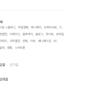
ag
티븐 스필버그,
주말영화,
페니웨이,
슈퍼히어로,
IT,
편열전,
리메이크,
블루레이,
블로그,
프리뷰,
모바일,
타워즈,
괴작열전,
만화,
리뷰,
애니메이션,
SF,
릴러,
영화,
스마트폰,
근글
인기글
근댓글