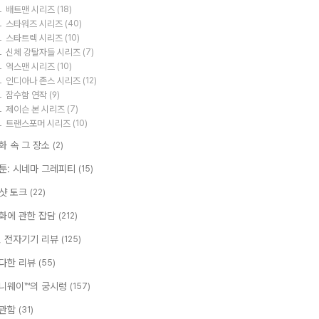
배트맨 시리즈
(18)
스타워즈 시리즈
(40)
스타트렉 시리즈
(10)
신체 강탈자들 시리즈
(7)
엑스맨 시리즈
(10)
인디아나 존스 시리즈
(12)
잠수함 연작
(9)
제이슨 본 시리즈
(7)
트랜스포머 시리즈
(10)
화 속 그 장소
(2)
툰: 시네마 그레피티
(15)
샷 토크
(22)
화에 관한 잡담
(212)
T, 전자기기 리뷰
(125)
다한 리뷰
(55)
니웨이™의 궁시렁
(157)
관함
(31)