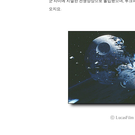
군 사이에 치열한 전쟁양상으로 돌입했으며, 루크의
오지요.
ⓒ LucasFilm L