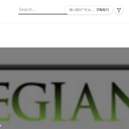
페니웨이™의 In This Film
구독하기
n