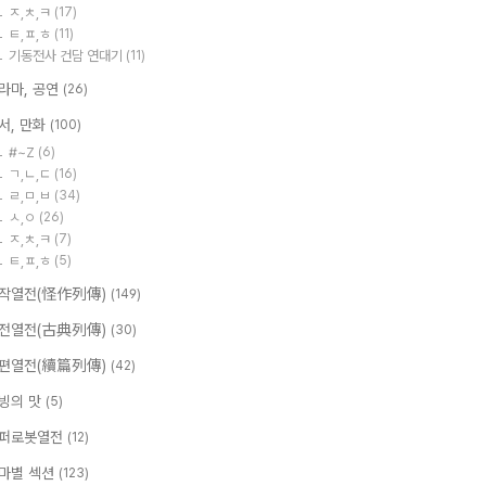
ㅈ,ㅊ,ㅋ
(17)
ㅌ,ㅍ,ㅎ
(11)
기동전사 건담 연대기
(11)
라마, 공연
(26)
서, 만화
(100)
#~Z
(6)
ㄱ,ㄴ,ㄷ
(16)
ㄹ,ㅁ,ㅂ
(34)
ㅅ,ㅇ
(26)
ㅈ,ㅊ,ㅋ
(7)
ㅌ,ㅍ,ㅎ
(5)
작열전(怪作列傳)
(149)
전열전(古典列傳)
(30)
편열전(續篇列傳)
(42)
빙의 맛
(5)
퍼로봇열전
(12)
마별 섹션
(123)