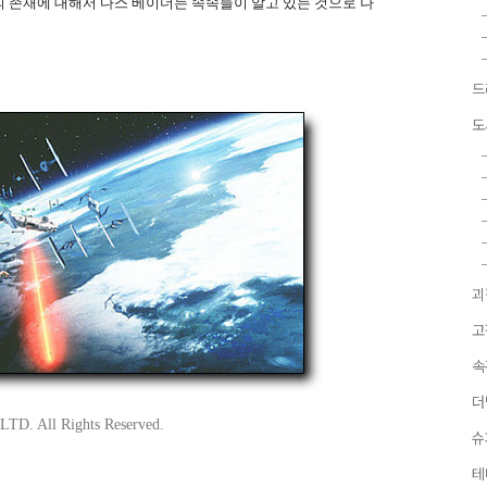
 존재에 대해서 다스 베이더는 속속들이 알고 있는 것으로 나
드
도
괴
고
속
더
TD. All Rights Reserved.
슈
테