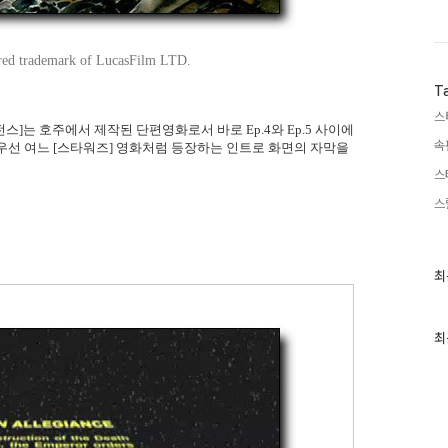
tered trademark of LucasFilm LTD.
T
스
전스]는 호주에서 제작된 단편영화로서 바로 Ep.4와 Ep.5 사이에
속
우선 여느 [스타워즈] 영화처럼 등장하는 인트로 화면의 자막을
스
스
최
최
근
글
과
인
최
기
글