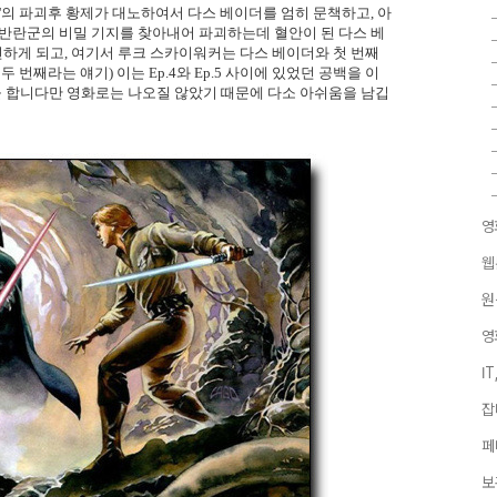
'의 파괴후 황제가 대노하여서 다스 베이더를 엄히 문책하고, 아
 반란군의 비밀 기지를 찾아내어 파괴하는데 혈안이 된 다스 베
견하게 되고, 여기서 루크 스카이워커는 다스 베이더와 첫 번째
두 번째라는 얘기) 이는 Ep.4와 Ep.5 사이에 있었던 공백을 이
 합니다만 영화로는 나오질 않았기 때문에 다소 아쉬움을 남깁
영
웹
원
영
I
잡
페
보