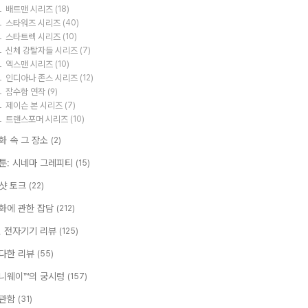
배트맨 시리즈
(18)
스타워즈 시리즈
(40)
스타트렉 시리즈
(10)
신체 강탈자들 시리즈
(7)
엑스맨 시리즈
(10)
인디아나 존스 시리즈
(12)
잠수함 연작
(9)
제이슨 본 시리즈
(7)
트랜스포머 시리즈
(10)
화 속 그 장소
(2)
툰: 시네마 그레피티
(15)
샷 토크
(22)
화에 관한 잡담
(212)
T, 전자기기 리뷰
(125)
다한 리뷰
(55)
니웨이™의 궁시렁
(157)
관함
(31)