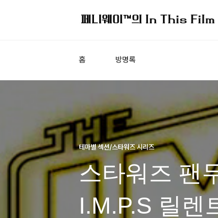
홈
방명록
테마별 섹션/스타워즈 시리즈
스타워즈 팬무비
I.M.P.S 릴렌트