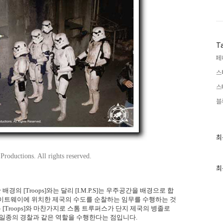
T
페
스
스
블
최
최
근
글
roductions. All rights reserved.
과
인
최
기
글
 [Troops]와는 달리 [I.M.P.S]는 우주공간을 배경으로 합
게이트웨이에 위치한 제국의 수도를 순찰하는 임무를 수행하는 것
것은 [Troops]와 마찬가지로 스톰 트루퍼스가 단지 제국의 병졸로
 일종의 경찰과 같은 역할을 수행한다는 점입니다.