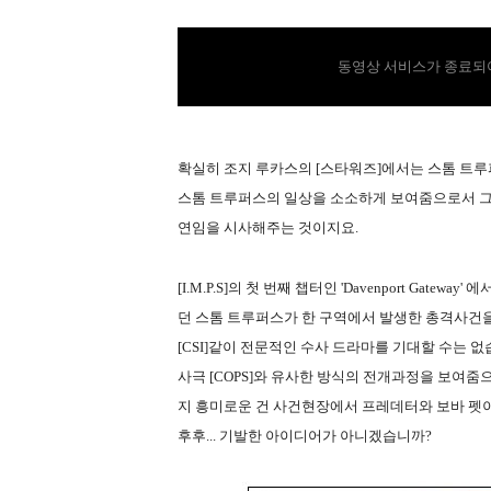
동영상 서비스가 종료되어
확실히 조지 루카스의 [스타워즈]에서는 스톰 트
스톰 트루퍼스의 일상을 소소하게 보여줌으로서 그들
연임을 시사해주는 것이지요.
[I.M.P.S]의 첫 번째 챕터인 'Davenport Gat
던 스톰 트루퍼스가 한 구역에서 발생한 총격사건
[CSI]같이 전문적인 수사 드라마를 기대할 수는 없습니
사극 [COPS]와 유사한 방식의 전개과정을 보여
지 흥미로운 건 사건현장에서 프레데터와 보바 펫이
후후... 기발한 아이디어가 아니겠습니까?