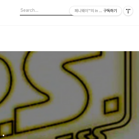
페니웨이™의 In This Film
구독하기