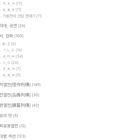
ㅈ,ㅊ,ㅋ
(17)
ㅌ,ㅍ,ㅎ
(11)
기동전사 건담 연대기
(11)
라마, 공연
(26)
서, 만화
(100)
#~Z
(6)
ㄱ,ㄴ,ㄷ
(16)
ㄹ,ㅁ,ㅂ
(34)
ㅅ,ㅇ
(26)
ㅈ,ㅊ,ㅋ
(7)
ㅌ,ㅍ,ㅎ
(5)
작열전(怪作列傳)
(149)
전열전(古典列傳)
(30)
편열전(續篇列傳)
(42)
빙의 맛
(5)
퍼로봇열전
(12)
마별 섹션
(123)