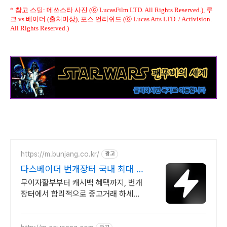
* 참고 스틸: 데쓰스타 사진 (ⓒ LucasFilm LTD. All Rights Reserved.), 루
크 vs 베이더 (출처미상), 포스 언리쉬드 (ⓒ Lucas Arts LTD. / Activision.
All Rights Reserved.)
https://m.bunjang.co.kr/
광고
다스베이더 번개장터 국내 최대 브
랜드 중고거래
무이자할부부터 캐시백 혜택까지, 번개
장터에서 합리적으로 중고거래 하세요
전국 각지에서 올라오는 전국구 최다 상
품 매일 10만 개 이상의 신규 상품 업로