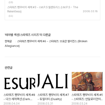
(13)
스타워즈 팬무비의 세계 #3 - I.M.P.S 릴렌트리스 (I.M.P.S - The
Relentless)
2008.03.18
(11)
'테마별 섹션/스타워즈 시리즈'의 다른글
현재글
스타워즈 팬무비의 세계 #6 - 스타워즈: 브로큰 엘리전스 (Broken
Allegiance)
관련글
스타워즈 팬무비의 세계 #8
스타워즈 팬무비의 세계 #7
스타워즈 팬무비의 세계 #5
- 다크 레저랙션 (Dark
- 듀얼리티 (Duality)
- 스타워즈: 만달로리안의
Resurrection)
분노 (Wrath of the
2008.04.04
2008.03.31
2008.03.24