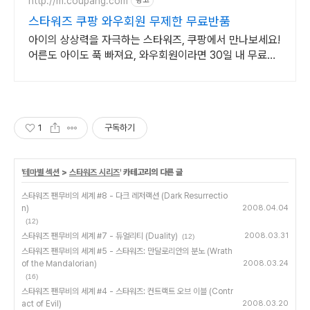
드
http://m.coupang.com
광고
스타워즈 쿠팡 와우회원 무제한 무료반품
아이의 상상력을 자극하는 스타워즈, 쿠팡에서 만나보세요!
어른도 아이도 푹 빠져요, 와우회원이라면 30일 내 무료반
품.
1
구독하기
'
테마별 섹션
>
스타워즈 시리즈
' 카테고리의 다른 글
스타워즈 팬무비의 세계 #8 - 다크 레저랙션 (Dark Resurrectio
n)
2008.04.04
(12)
스타워즈 팬무비의 세계 #7 - 듀얼리티 (Duality)
2008.03.31
(12)
스타워즈 팬무비의 세계 #5 - 스타워즈: 만달로리안의 분노 (Wrath
of the Mandalorian)
2008.03.24
(16)
스타워즈 팬무비의 세계 #4 - 스타워즈: 컨트랙트 오브 이블 (Contr
act of Evil)
2008.03.20