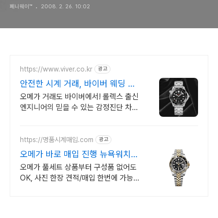
페니웨이™
2008. 2. 26. 10:02
https://www.viver.co.kr
광고
안전한 시계 거래, 바이버 웨딩 프
로모션
오메가 거래도 바이버에서! 롤렉스 출신
엔지니어의 믿을 수 있는 감정진단 차원
이 다른 프리미엄 시계 케어 서비스
VIVER CARE. 최대 30% 할인
https://명품시계매입.com
광고
오메가 바로 매입 진행 뉴욕워치는
최고가 즉시 매입
오메가 풀세트 상품부터 구성품 없어도
OK, 사진 한장 견적/매입 한번에 가능
국내외 10곳 이상 견적을 비교해 가장
높은 금액 안내하는 비교견적 서비스 운
영