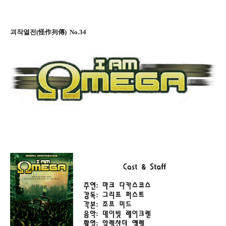
괴작열전(怪作列傳) No.34