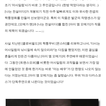
조기 '어사일럼'사가 바로 그 주인공입니다. (한방 먹었다라는 생각이...)
[나는 전설이다]가 개봉되기 직전 아주 발빠르게도 이와 유사한 컨셉의
짝퉁영화를 만들어 선보였더군요. 특히 이 작품은 발군의 작명센스가 압
권인데요, [오메가 맨]과 [나는 전설이다]를 합친 [아이 엠 오메가]가 작품
의 제목이 되겠습니다. ㅡㅡ;;;
사실 지난번 [클로버필드]의 짝퉁무비 [몬스터]를 리뷰하고나서, '다시는
어사일럼의 낚시질에 속지 않으리라!'는 다짐을 했었지만, 이런 결심을
흔들리게 만든건 다름아닌 [아이 엠 오메가]의 주연배우 때문이었습니
다. 그동안 [트랜스모퍼]를 비롯한 어사일럼의 괴작들을 보면서 가장 맘
에 안들었던 것 중에 한가지는 바로 "아는 배우"가 단 한명도 나오지 않는
다는 거였는데요, [아이 엠 오메가]는 좀 달랐습니다. 무려 '마크 다카스코
스'가 단독주연으로 나온다는 것이었습니다!