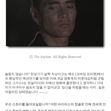
ⓒ The Asylum. All Rights Reserved.
놀랍지 않습니까? 전성기가 살짝 지났다고는 해도 [크라잉 프리맨]에서
의 환상적인 액션연기를 보여준 이래, B급 영화계의 터줏대감처럼 군림
하던 그가 [나는 전설이다]의 저예산 영화에 출연한다고 생각하니 기대
치가 마구마구 샘솟지 않을 수 없더군요. 정신을 차렸을 때는 이미.. 일은
저질러진 상태였습니다 ㅡㅡ;;;
우선 스토리를 들어보실랍니까? 어떤 바이러스의 창궐로 인해 전세계 인
구가 좀비로 변한 시대, 주인공 렌차드(마크 다카스코스 분)은 자신이 집