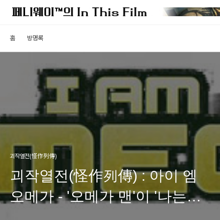
홈
방명록
괴작열전(怪作列傳)
괴작열전(怪作列傳) : 아이 엠
오메가 - '오메가 맨'이 '나는
전설이다'를 만났을때?