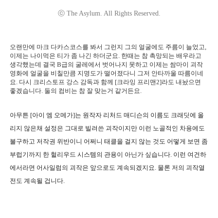
ⓒ The Asylum. All Rights Reserved.
오랜만에 마크 다카스코스를 봐서 그런지 그의 얼굴에도 주름이 늘었고,
이제는 나이먹은 티가 좀 나긴 하더군요. 한때는 참 촉망되는 배우라고
생각했는데 결국 B급의 굴레에서 벗어나지 못하고 이제는 쌈마이 괴작
영화에 얼굴을 비칠만큼 지명도가 떨어졌다니 그저 안타까울 따름이네
요. 다시 크리스토프 강스 감독과 함께 [크라잉 프리맨2]라도 내놨으면
좋겠습니다. 둘의 컴비는 참 잘 맞는거 같거든요.
아무튼 [아이 엠 오메가]는 원작자 리처드 매디슨의 이름도 크래딧에 올
리지 않은채 설정은 그대로 빌려쓴 괴작이지만 이런 노골적인 차용에도
불구하고 저작권 위반이니 어쩌니 태클을 걸지 않는 것도 어떻게 보면 좀
부럽기까지 한 헐리우드 시스템의 관용이 아닌가 싶습니다. 이런 여건하
에서라면 어사일럼의 괴작은 앞으로도 계속되겠지요. 물론 저의 괴작열
전도 계속될 겁니다.