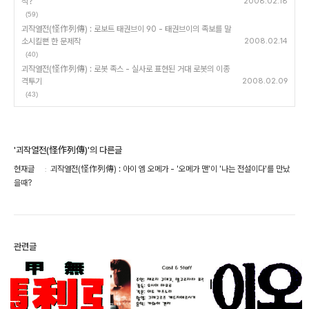
작?
2008.02.18
(59)
괴작열전(怪作列傳) : 로보트 태권브이 90 - 태권브이의 족보를 말
소시킬뻔 한 문제작
2008.02.14
(40)
괴작열전(怪作列傳) : 로봇 족스 - 실사로 표현된 거대 로봇의 이종
격투기
2008.02.09
(43)
'괴작열전(怪作列傳)'의 다른글
현재글
괴작열전(怪作列傳) : 아이 엠 오메가 - '오메가 맨'이 '나는 전설이다'를 만났
을때?
관련글