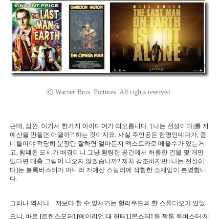
ⓒ Warner Bros. Pictures. All rights reserved.
근데, 잠깐. 여기서 한가지 아이디어가 떠오릅니다. '[나는 전설이다]를 저
예산을 만들면 어떨까?' 하는 것이지요. 사실 주인공은 한명인데다가, 좀
비들이야 적당히 분장만 잘하면 얼마든지 엑스트라로 떼울수가 있는거
고, 황폐된 도시가 배경이니 그냥 황량한 공간에서 허름한 건물 몇 개만
있다면 대충 그림이 나오지 않겠습니까? 재차 강조하지만 [나는 전설이
다]는 블록버스터가 아니라 저예산 스릴러에 적합한 소재임이 분명합니
다.
그러나 역시나... 저보다 한 수 앞서가는 헐리우드의 한 스튜디오가 있었
으니, 바로 [트랜스모퍼],[에이리언 대 헌터],[몬스터] 등 짝퉁 목버스터 제