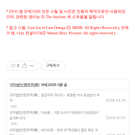
* [아이 엠 오메가]의 모든 스틸 및 사진은 인용의 목적으로만 사용되었
으며, 관련된 권리는 ⓒ The Asylum. 에 소유됨을 알립니다.
* 참고 스틸: Cast list of I am Omega (ⓒ IMDB. All Rights Reserved.), 오메
가 맨, 나는 전설이다(ⓒ Warner Bros. Pictures. All rights reserved.)
3
구독하기
'
괴작열전(怪作列傳)
' 카테고리의 다른 글
괴작열전(怪作列傳) : 철갑무적 마리아 - 홍콩판 미녀 로보캅의 추
억
2008.03.04
(43)
괴작열전(怪作列傳) : 아바론 - 거장 오시이 마모루의 가상현실이
실사화 되다
2008.03.01
(53)
괴작열전(怪作列傳) : 바이오맨 - 한국 SF액션물의 컬트 혹은 괴