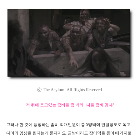
ⓒ The Asylum. All Rights Reserved.
저 뒤에 웃고있는 좀비들 좀 봐라.. 니들 좀비 맞냐?
그러나 한 컷에 등장하는 좀비 최대인원이 총 5명밖에 안될정도로 독고
다이의 양상을 띈다는게 문제지요. 금방이라도 잡아먹을 듯이 떼거지로