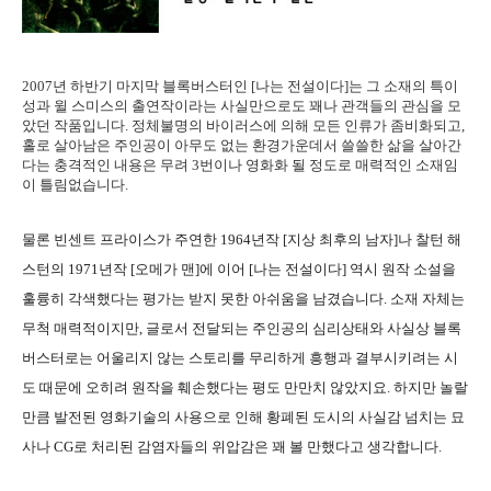
2007년 하반기 마지막 블록버스터인 [나는 전설이다]는 그 소재의 특이
성과 윌 스미스의 출연작이라는 사실만으로도 꽤나 관객들의 관심을 모
았던 작품입니다. 정체불명의 바이러스에 의해 모든 인류가 좀비화되고,
홀로 살아남은 주인공이 아무도 없는 환경가운데서 쓸쓸한 삶을 살아간
다는 충격적인 내용은 무려 3번이나 영화화 될 정도로 매력적인 소재임
이 틀림없습니다.
물론 빈센트 프라이스가 주연한 1964년작 [지상 최후의 남자]나 찰턴 해
스턴의 1971년작 [오메가 맨]에 이어 [나는 전설이다] 역시 원작 소설을
훌륭히 각색했다는 평가는 받지 못한 아쉬움을 남겼습니다. 소재 자체는
무척 매력적이지만, 글로서 전달되는 주인공의 심리상태와 사실상 블록
버스터로는 어울리지 않는 스토리를 무리하게 흥행과 결부시키려는 시
도 때문에 오히려 원작을 훼손했다는 평도 만만치 않았지요. 하지만 놀랄
만큼 발전된 영화기술의 사용으로 인해 황폐된 도시의 사실감 넘치는 묘
사나 CG로 처리된 감염자들의 위압감은 꽤 볼 만했다고 생각합니다.