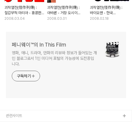
괴작열전(怪作列傳) :
괴작열전(怪作列傳) :
괴작열전(怪作列傳) :
철갑무적 마리아 - 홍콩판
아바론 - 거장 오시이
바이오맨 - 한국
미녀 로보캅의 추억
마모루의 가상현실이
SF액션물의 컬트 혹은
2008.03.04
2008.03.01
2008.02.18
실사화 되다
괴작?
페니웨이™의 In This Film
영화, 애니, 드라마, 만화의 리뷰와 정보가 들어있는 개
인 블로그로서 1인 미디어 포털의 가능성에 도전중입
니다.
구독하기
관련사이트