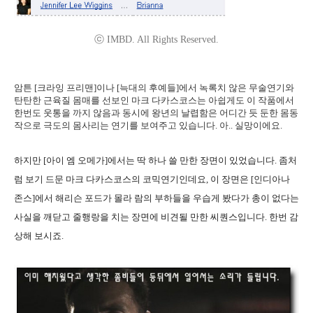
ⓒ IMBD. All Rights Reserved.
암튼 [크라잉 프리맨]이나 [늑대의 후예들]에서 녹록치 않은 무술연기와
탄탄한 근육질 몸매를 선보인 마크 다카스코스는 아쉽게도 이 작품에서
한번도 웃통을 까지 않음과 동시에 왕년의 날렵함은 어디간 듯 둔한 몸동
작으로 극도의 몸사리는 연기를 보여주고 있습니다. 아.. 실망이에요.
하지만 [아이 엠 오메가]에서는 딱 하나 쓸 만한 장면이 있었습니다. 좀처
럼 보기 드문 마크 다카스코스의 코믹연기인데요, 이 장면은 [인디아나
존스]에서 해리슨 포드가 몰라 람의 부하들을 우습게 봤다가 총이 없다는
사실을 깨닫고 줄행랑을 치는 장면에 비견될 만한 씨퀀스입니다. 한번 감
상해 보시죠.