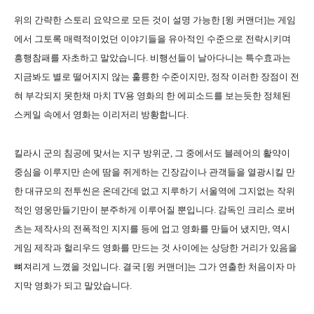
위의 간략한 스토리 요약으로 모든 것이 설명 가능한 [윙 커맨더]는 게임
에서 그토록 매력적이었던 이야기들을 유아적인 수준으로 전락시키며
흥행참패를 자초하고 말았습니다. 비행선들이 날아다니는 특수효과는
지금봐도 별로 떨어지지 않는 훌륭한 수준이지만, 정작 이러한 장점이 전
혀 부각되지 못한채 마치 TV용 영화의 한 에피소드를 보는듯한 정체된
스케일 속에서 영화는 이리저리 방황합니다.
킬라시 군의 침공에 맞서는 지구 방위군, 그 중에서도 블레어의 활약이
중심을 이루지만 손에 땀을 쥐게하는 긴장감이나 관객들을 열광시킬 만
한 대규모의 전투씬은 온데간데 없고 지루하기 서울역에 그지없는 작위
적인 영웅만들기만이 분주하게 이루어질 뿐입니다. 감독인 크리스 로버
츠는 제작사의 전폭적인 지지를 등에 업고 영화를 만들어 냈지만, 역시
게임 제작과 헐리우드 영화를 만드는 것 사이에는 상당한 거리가 있음을
뼈져리게 느꼈을 것입니다. 결국 [윙 커맨더]는 그가 연출한 처음이자 마
지막 영화가 되고 말았습니다.