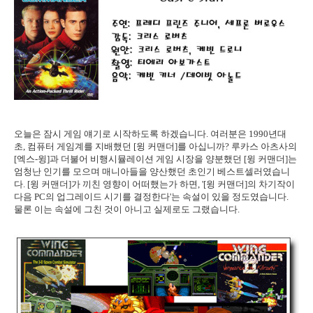
오늘은 잠시 게임 얘기로 시작하도록 하겠습니다. 여러분은 1990년대
초, 컴퓨터 게임계를 지배했던 [윙 커맨더]를 아십니까? 루카스 아츠사의
[엑스-윙]과 더불어 비행시뮬레이션 게임 시장을 양분했던 [윙 커맨더]는
엄청난 인기를 모으며 매니아들을 양산했던 초인기 베스트셀러였습니
다. [윙 커맨더]가 끼친 영향이 어떠했는가 하면, '[윙 커맨더]의 차기작이
다음 PC의 업그레이드 시기를 결정한다'는 속설이 있을 정도였습니다.
물론 이는 속설에 그친 것이 아니고 실제로도 그랬습니다.