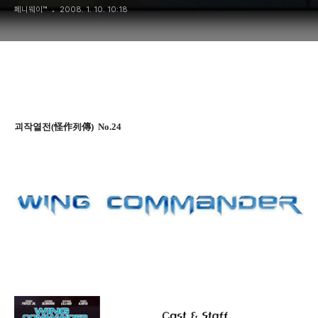
페니웨이™
2008. 1. 10. 10:18
괴작열전(怪作列傳) No.24