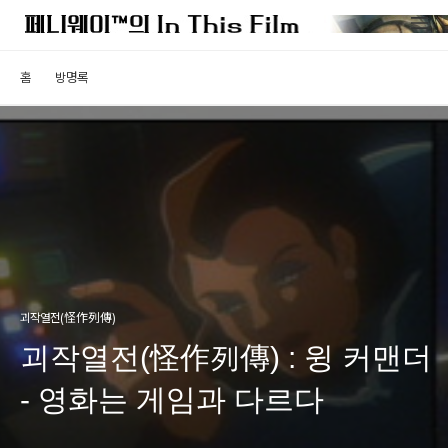
홈
방명록
괴작열전(怪作列傳)
괴작열전(怪作列傳) : 윙 커맨더
- 영화는 게임과 다르다