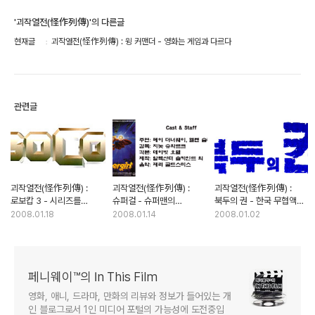
'괴작열전(怪作列傳)'의 다른글
현재글
괴작열전(怪作列傳) : 윙 커맨더 - 영화는 게임과 다르다
관련글
괴작열전(怪作列傳) :
괴작열전(怪作列傳) :
괴작열전(怪作列傳) :
로보캅 3 - 시리즈를
슈퍼걸 - 슈퍼맨의
북두의 권 - 한국 무협액션
끝장낸 속편의 전형적인
스핀오프, 실패로 돌아가다
영화의 결정체?
2008.01.18
2008.01.14
2008.01.02
사례
페니웨이™의 In This Film
영화, 애니, 드라마, 만화의 리뷰와 정보가 들어있는 개
인 블로그로서 1인 미디어 포털의 가능성에 도전중입