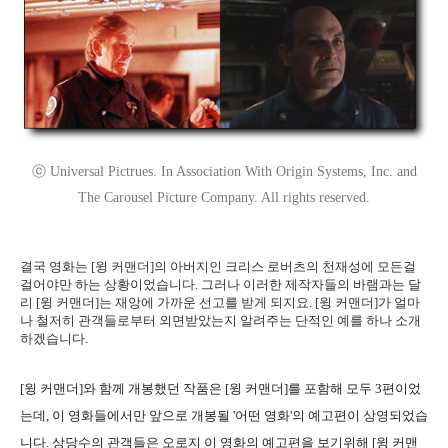
ⓒ Universal Pictrues. In Association With Origin Systems, Inc. and
The Carousel Picture Company. All rights reserved.
결국 영화는 [윙 커맨더]의 아버지인 크리스 로버츠의 천재성에 모든걸
걸어야만 하는 상황이었습니다. 그러나 이러한 제작자들의 바램과는 달
리 [윙 커맨더]는 재앙에 가까운 선고를 받게 되지요. [윙 커맨더]가 얼마
나 철저히 관객들로부터 외면받았는지 알려주는 단적인 예를 하나 소개
하겠습니다.
[윙 커맨더]와 함께 개봉했던 작품은 [윙 커맨더]를 포함해 모두 3편이었
는데, 이 영화들에서만 앞으로 개봉될 '어떤 영화'의 예고편이 상영되었습
니다. 상당수의 관객들은 오로지 이 영화의 예고편을 보기위해 [윙 커맨