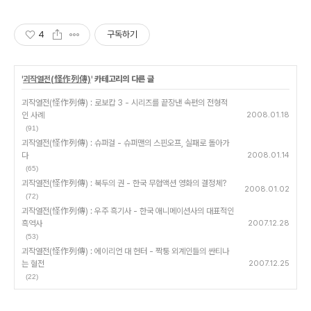
4
구독하기
'
괴작열전(怪作列傳)
' 카테고리의 다른 글
괴작열전(怪作列傳) : 로보캅 3 - 시리즈를 끝장낸 속편의 전형적
인 사례
2008.01.18
(91)
괴작열전(怪作列傳) : 슈퍼걸 - 슈퍼맨의 스핀오프, 실패로 돌아가
다
2008.01.14
(65)
괴작열전(怪作列傳) : 북두의 권 - 한국 무협액션 영화의 결정체?
2008.01.02
(72)
괴작열전(怪作列傳) : 우주 흑기사 - 한국 애니메이션사의 대표적인
흑역사
2007.12.28
(53)
괴작열전(怪作列傳) : 에이리언 대 헌터 - 짝퉁 외계인들의 싼티나
는 혈전
2007.12.25
(22)