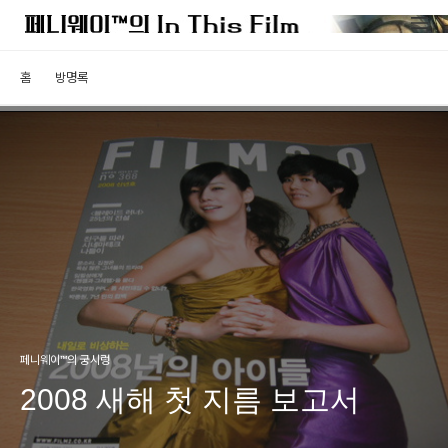
홈
방명록
페니웨이™의 궁시렁
2008 새해 첫 지름 보고서