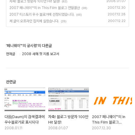
자축! 블로그 방문자 100만 Hit 달성!
2008.01.07
(82)
2007 페니웨이™의 In This Film 블로그 연말결산
2007.12.30
(38)
2007 티스토리 우수 블로거에 선정되었습니다.
2007.12.28
(46)
제 글이 오프라인 잡지에 실렸습니다.
2007.12.22
(26)
'페니웨이™의 궁시렁'의 다른글
현재글
2008 새해 첫 지름 보고서
관련글
다음(Daum)의 검색결과에
자축! 블로그 방문자 100만
2007 페니웨이™의 In
우수블로거로 표시되다
Hit 달성!
This Film 블로그
연말결산
2008.01.11
2008.01.07
2007.12.30