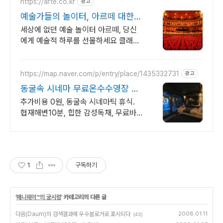
https://arte.co.kr
광고
예술가들의 놀이터, 아르떼 대한민
국 문화예술 플랫폼
세상에 없던 예술 놀이터 아르떼, 당신
에게 예술적 하루를 선물하세요 클래식
과 미술, 연극과 영화와 문학까지 누구
나 칼럼니스트가 될 수 있습니다.
https://map.naver.com/p/entry/place/1435332731
광고
동굴속 시네마 무료온수수영장 독
특하고 아늑한 나만의아지트
추가비용 0원, 동굴속 시네마틱 휴식.
협재해변10분, 힙한 감성독채, 무료바
베큐 감성독채,동굴의 아늑함 풀사이드
시네마의 낭만. 잊지못할 태교여행&커
플여행의 완성
1
구독하기
'
페니웨이™의 궁시렁
' 카테고리의 다른 글
다음(Daum)의 검색결과에 우수블로거로 표시되다
2008.01.11
(43)