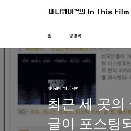
홈
방명록
페니웨이™의 궁시렁
최근 세 곳의
글이 포스팅