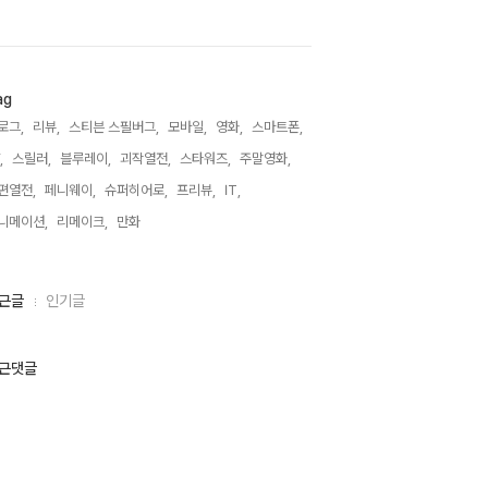
ag
로그,
리뷰,
스티븐 스필버그,
모바일,
영화,
스마트폰,
,
스릴러,
블루레이,
괴작열전,
스타워즈,
주말영화,
편열전,
페니웨이,
슈퍼히어로,
프리뷰,
IT,
니메이션,
리메이크,
만화,
근글
인기글
근댓글