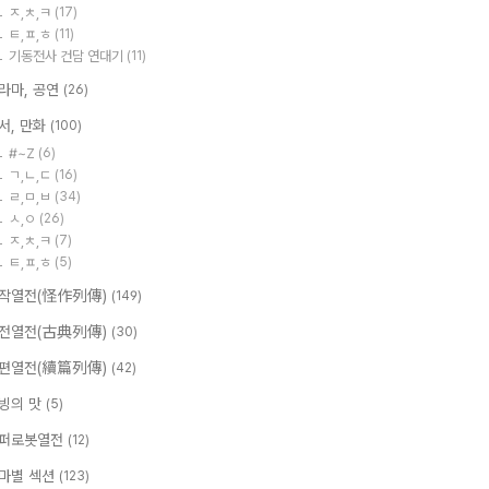
ㅈ,ㅊ,ㅋ
(17)
ㅌ,ㅍ,ㅎ
(11)
기동전사 건담 연대기
(11)
라마, 공연
(26)
서, 만화
(100)
#~Z
(6)
ㄱ,ㄴ,ㄷ
(16)
ㄹ,ㅁ,ㅂ
(34)
ㅅ,ㅇ
(26)
ㅈ,ㅊ,ㅋ
(7)
ㅌ,ㅍ,ㅎ
(5)
작열전(怪作列傳)
(149)
전열전(古典列傳)
(30)
편열전(續篇列傳)
(42)
빙의 맛
(5)
퍼로봇열전
(12)
마별 섹션
(123)