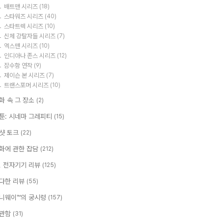
배트맨 시리즈
(18)
스타워즈 시리즈
(40)
스타트렉 시리즈
(10)
신체 강탈자들 시리즈
(7)
엑스맨 시리즈
(10)
인디아나 존스 시리즈
(12)
잠수함 연작
(9)
제이슨 본 시리즈
(7)
트랜스포머 시리즈
(10)
화 속 그 장소
(2)
툰: 시네마 그레피티
(15)
샷 토크
(22)
화에 관한 잡담
(212)
T, 전자기기 리뷰
(125)
다한 리뷰
(55)
니웨이™의 궁시렁
(157)
관함
(31)