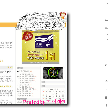
드
도
괴
고
속
더
슈
테