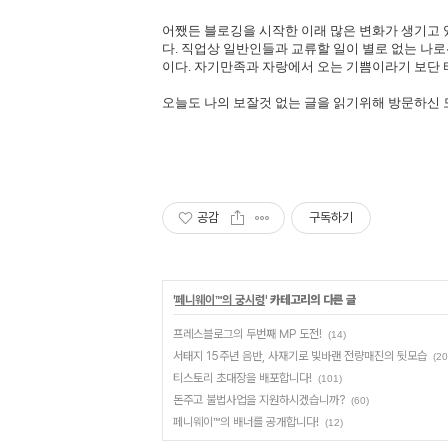
어쨌든 블로깅을 시작한 이래 많은 변화가 생기고 
다. 직업상 일반인들과 교류할 일이 별로 없는 나
이다. 자기만족과 자랑에서 오는 기쁨이라기 보단
오늘도 나의 보잘것 없는 글을 읽기위해 방문하신 
공감
구독하기
'
페니웨이™의 궁시렁
' 카테고리의 다른 글
프레스블로그의 두번째 MP 도전!
(14)
서태지 15주년 음반, 사재기로 빛바랜 전량매진의 뒷모습
(20
티스토리 초대장을 배포합니다!
(101)
돈주고 불법사업을 지원하시겠습니까?
(60)
페니웨이™의 배너를 공개합니다!
(12)