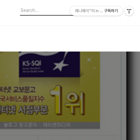
페니웨이™의 In This Film
구독하기