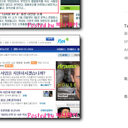
T
블
SF
속
애
최
최
근
글
과
인
최
기
글