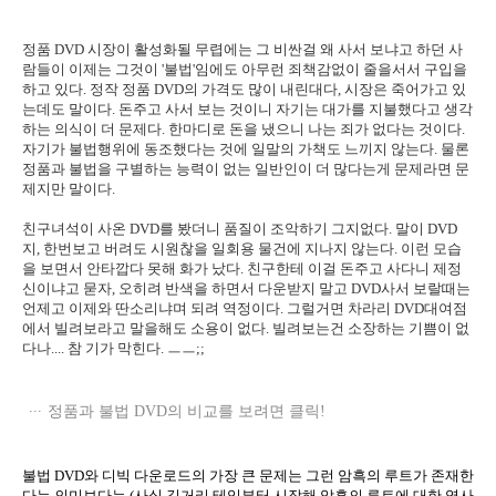
정품 DVD 시장이 활성화될 무렵에는 그 비싼걸 왜 사서 보냐고 하던 사
람들이 이제는 그것이 '불법'임에도 아무런 죄책감없이 줄을서서 구입을
하고 있다. 정작 정품 DVD의 가격도 많이 내린대다, 시장은 죽어가고 있
는데도 말이다. 돈주고 사서 보는 것이니 자기는 대가를 지불했다고 생각
하는 의식이 더 문제다. 한마디로 돈을 냈으니 나는 죄가 없다는 것이다.
자기가 불법행위에 동조했다는 것에 일말의 가책도 느끼지 않는다. 물론
정품과 불법을 구별하는 능력이 없는 일반인이 더 많다는게 문제라면 문
제지만 말이다.
친구녀석이 사온 DVD를 봤더니 품질이 조악하기 그지없다. 말이 DVD
지, 한번보고 버려도 시원찮을 일회용 물건에 지나지 않는다. 이런 모습
을 보면서 안타깝다 못해 화가 났다. 친구한테 이걸 돈주고 사다니 제정
신이냐고 묻자, 오히려 반색을 하면서 다운받지 말고 DVD사서 보랄때는
언제고 이제와 딴소리냐며 되려 역정이다. 그럴거면 차라리 DVD대여점
에서 빌려보라고 말을해도 소용이 없다. 빌려보는건 소장하는 기쁨이 없
다나.... 참 기가 막힌다. ㅡㅡ;;
정품과 불법 DVD의 비교를 보려면 클릭!
불법 DVD와 디빅 다운로드의 가장 큰 문제는 그런 암흑의 루트가 존재한
다는 의미보다는 (사실 길거리 테입부터 시작해 암흑의 루트에 대한 역사