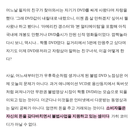
어느날 필자의 친구가 찾아와서는 자기가 DVD를 싸게 사왔다며 자랑을
했다. '그래 DVD값이 내릴대로 내렸으니, 이젠 좀 살 만하겠지' 싶어서 뭘
사왔나 하고 봤다니. '아메리칸 갱스터'와 '본 얼티메이텀'을 포함해 아직
국내에 개봉도 안했거나 DVD출시가 안된 신작 영화들이었다. 깜짝놀라
다시 보니, 역시나... 짝퉁 DVD였다. 길거리에서 5편에 만원주고 샀다며
자기도 이제 DVD유저라고 자랑삼아 말하는 친구녀석, 이걸 어떻게 한
다?
사실, 어느새부터인가 우후죽순처럼 생겨나게 된 불법 DVD 노점상은 어
제 오늘의 문제가 아니다. 과거 애니메이션 VCD로 용산등지에서 독버섯
처럼 퍼져나가던 무판권 불법영상 시장이 짝퉁 DVD라는 모습으로 되풀
이되고 있는 것이다. 더군다나 이것들은 인터넷에서 다운받는 동영상과
는 달리 공짜가 아니다. 엄연히 돈을 주고 거래되는 것이다.
소비자들은
자신의 돈을 갖다바치면서 불법사업을 지원하고 있는 셈이다
. 가히 코미
디가 아닐 수 없다.