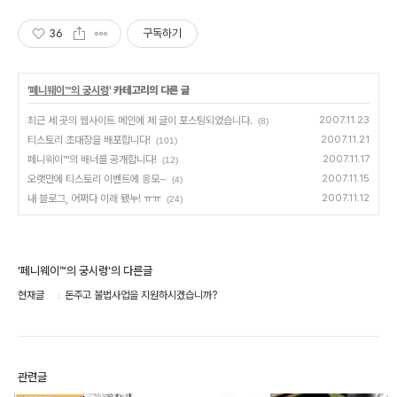
36
구독하기
'
페니웨이™의 궁시렁
' 카테고리의 다른 글
최근 세 곳의 웹사이트 메인에 제 글이 포스팅되었습니다.
2007.11.23
(8)
티스토리 초대장을 배포합니다!
2007.11.21
(101)
페니웨이™의 배너를 공개합니다!
2007.11.17
(12)
오랫만에 티스토리 이벤트에 응모~
2007.11.15
(4)
내 블로그, 어쩌다 이래 됐누! ㅠㅠ
2007.11.12
(24)
'페니웨이™의 궁시렁'의 다른글
현재글
돈주고 불법사업을 지원하시겠습니까?
관련글