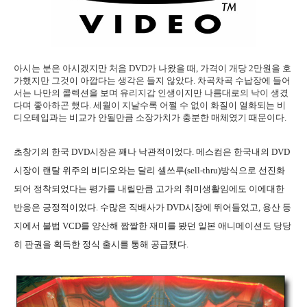
아시는 분은 아시겠지만 처음 DVD가 나왔을 때, 가격이 개당 2만원을 호
가했지만 그것이 아깝다는 생각은 들지 않았다. 차곡차곡 수납장에 들어
서는 나만의 콜렉션을 보며 유리지갑 인생이지만 나름대로의 낙이 생겼
다며 좋아하곤 했다. 세월이 지날수록 어쩔 수 없이 화질이 열화되는 비
디오테입과는 비교가 안될만큼 소장가치가 충분한 매체였기 때문이다.
초창기의 한국 DVD시장은 꽤나 낙관적이었다. 메스컴은 한국내의 DVD
시장이 랜탈 위주의 비디오와는 달리 셀쓰루(sell-thru)방식으로 선진화
되어 정착되었다는 평가를 내릴만큼 고가의 취미생활임에도 이에대한
반응은 긍정적이었다. 수많은 직배사가 DVD시장에 뛰어들었고, 용산 등
지에서 불법 VCD를 양산해 짭짤한 재미를 봤던 일본 애니메이션도 당당
히 판권을 획득한 정식 출시를 통해 공급됐다.