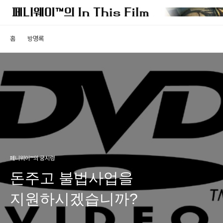
홈
방명록
페니웨이™의 궁시렁
돈주고 불법사업을
지원하시겠습니까?