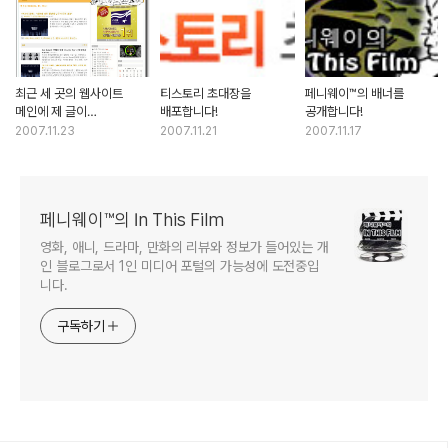
최근 세 곳의 웹사이트
티스토리 초대장을
페니웨이™의 배너를
메인에 제 글이
배포합니다!
공개합니다!
포스팅되었습니다.
2007.11.23
2007.11.21
2007.11.17
페니웨이™의 In This Film
영화, 애니, 드라마, 만화의 리뷰와 정보가 들어있는 개
인 블로그로서 1인 미디어 포털의 가능성에 도전중입
니다.
구독하기