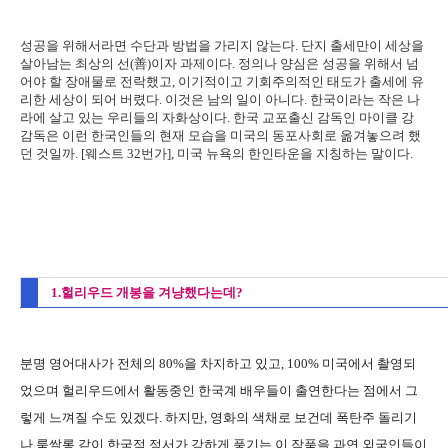
성공을 위해서라면 수단과 방법을 가리지 않는다. 단지 출세만이 세상을
살아남는 최상의 선(善)이자 과제이다. 정의나 양심은 성공을 위해서 넘
어야 할 장애물로 전락했고, 이기적이고 기회주의적인 태도가 출세에 유
리한 세상이 되어 버렸다. 이것은 남의 일이 아니다. 한국이라는 작은 나
라에 살고 있는 우리들의 자화상이다. 한국 교포출신 감독인 마이클 강
감독은 이런 한국인들의 현재 모습을 미국의 동포사회로 옮겨놓으려 했
던 것일까. [웨스트 32번가], 미국 뉴욕의 한인타운을 지칭하는 말이다.
1.헐리우드 개봉을 겨냥했다는데?
분명 영어대사가 전체의 80%을 차지하고 있고, 100% 미국에서 촬영되
었으며 헐리우드에서 활동중인 한국계 배우들이 출연한다는 점에서 그
렇게 느껴질 수도 있겠다. 하지만, 영화의 색채로 보건데 폭탄주 돌리기
나 룸쌀롱 같이 한국적 정서가 강하게 풍기는 이 작품을 과연 외국인들이