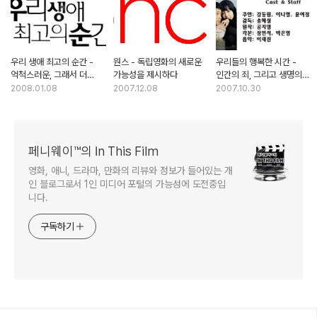
우리 생애 최고의 순간 -
원스 - 독립영화의 새로운
우리들의 행복한 시간 -
억척스러운, 그래서 더
가능성을 제시하다
인간의 죄, 그리고 생명의
사랑스런 그녀들
무게
2008.01.08
2007.12.08
2007.10.30
페니웨이™의 In This Film
영화, 애니, 드라마, 만화의 리뷰와 정보가 들어있는 개
인 블로그로서 1인 미디어 포털의 가능성에 도전중입
니다.
구독하기