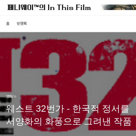
홈
방명록
영화/ㅇ
웨스트 32번가 - 한국적 정서를
서양화의 화풍으로 그려낸 작품