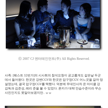
ⓒ 2007 CJ 엔터테인먼트(주) All Rights Reserved.
사족: [웨스트 32번가]의 시사회의 참석요청이 공교롭게도 같은날 두군
데서 들어왔다. 한곳은 강변CGV와 한곳은 압구정CGV. 어느곳을 갈까 망
설였는데, 결국 압구정CGV를 택했다. 덕분에 무대인사차 온 마이클 강
감독과 김준성, 레리 준을 볼 수 있었다. 폰카가 대략 안습수준이라 무슨
사진인지도 못알아보겠지만.. ㅠㅠ