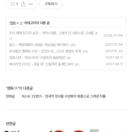
1
구독하기
'
영화
>
ㅇ
' 카테고리의 다른 글
우리 생애 최고의 순간 - 억척스러운, 그래서 더 사랑스런 그녀들
(6
2008.01.08
7)
원스 - 독립영화의 새로운 가능성을 제시하다
2007.12.08
(35)
우리들의 행복한 시간 - 인간의 죄, 그리고 생명의 무게
2007.10.30
(22)
임포스터 - 마이너리티 리포트의 B급버젼?
2007.08.11
(8)
에이리언 2020 - B급 SF 스릴러의 숨겨진 보석
2007.08.11
(6)
'영화/ㅇ'의 다른글
현재글
웨스트 32번가 - 한국적 정서를 서양화의 화풍으로 그려낸 작품
관련글