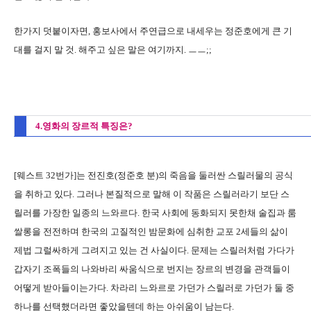
한가지 덧붙이자면, 홍보사에서 주연급으로 내세우는 정준호에게 큰 기
대를 걸지 말 것. 해주고 싶은 말은 여기까지. ㅡㅡ;;
4.영화의 장르적 특징은?
[웨스트 32번가]는 전진호(정준호 분)의 죽음을 둘러싼 스릴러물의 공식
을 취하고 있다. 그러나 본질적으로 말해 이 작품은 스릴러라기 보단 스
릴러를 가장한 일종의 느와르다. 한국 사회에 동화되지 못한채 술집과 룸
쌀롱을 전전하며 한국의 고질적인 밤문화에 심취한 교포 2세들의 삶이
제법 그럴싸하게 그려지고 있는 건 사실이다. 문제는 스릴러처럼 가다가
갑자기 조폭들의 나와바리 싸움식으로 번지는 장르의 변경을 관객들이
어떻게 받아들이는가다. 차라리 느와르로 가던가 스릴러로 가던가 둘 중
하나를 선택했더라면 좋았을텐데 하는 아쉬움이 남는다.