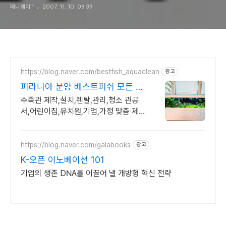
페니웨이™
2007. 11. 10. 09:39
https://blog.naver.com/bestfish_aquaclean
광고
피라니아 분양 베스트피쉬 모든 수
족관 맞춤 시공가능
수족관 제작,설치,렌탈,관리,청소 관공
서,어린이집,유치원,기업,가정 맞춤 제
작
https://blog.naver.com/galabooks
광고
K-오픈 이노베이션 101
기업의 생존 DNA를 이끌어 낼 개방형 혁신 전략