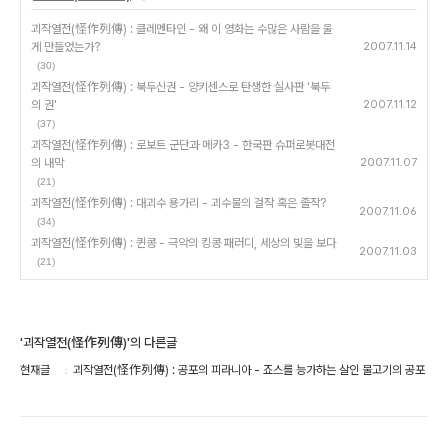
괴작열전(怪作列傳) : 클레멘타인 - 왜 이 영화는 수많은 사람을 울
게 만들었는가?
2007.11.14
(30)
괴작열전(怪作列傳) : 북두신권 - 양키센스로 탄생한 실사판 '북두
의 권'
2007.11.12
(37)
괴작열전(怪作列傳) : 로보트 군단과 메카3 - 한국판 슈퍼로봇대전
의 내막
2007.11.07
(21)
괴작열전(怪作列傳) : 대괴수 용가리 - 괴수물의 걸작 혹은 졸작?
2007.11.06
(34)
괴작열전(怪作列傳) : 퀸콩 - 극악의 킹콩 패러디, 세상의 빛을 보다
2007.11.03
(21)
'괴작열전(怪作列傳)'의 다른글
현재글
괴작열전(怪作列傳) : 공포의 피라니아 - 죠스를 능가하는 살인 물고기의 공포