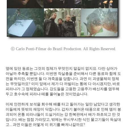
ⓒ Carlo Ponti-Filmar do Brazil Production. All Rights Reserved.
옆에 있던 동료는 그것의 정체가 무엇인지 알길이 없지요. 다만 상어가
아닐까 추측할 뿐입니다. 이번엔 작살총을 준비해서 다른 동료와 함께 도
전을 하지만, 이번엔 둘 다 개죽음을 당합니다. 과연 이 괴생물체의 정체
는 무엇일까요? 이미 앞에서 제가 다 까발리는 통에 다 아시겠지만, 바로
피라냐가 그 정체였습니다. 강도들을 고용한 고용주가 배신자를 염두해
두고 호수속에 피라냐 떼를 풀어놓은 것이었습니다.
이제 안전하게 보석을 회수해 배를 타고 돌아가는 일만 남았다고 생각한
이들에게 뜻밖의 재앙이 닥칩니다. 갑자기 불어온 태풍으로 인해 뎀이 붕
괴되어 온통 피라냐들이 드실거리는 강 한복판에서 배가 좌초되고 만 것
입니다. 배는 점점 가라앉고, 밖에는 무시무시한 식인 물고기들이 득실대
고... 과연 이들은 어떻게 이 위기를 빠져나갈까요?