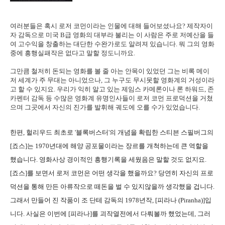
여러분들은 혹시 로저 코먼이라는 인물에 대해 들어보셨나요? 제작자이
자 감독으로 미국 B급 영화의 대부라 불리는 이 사람은 주로 저예산을 들
여 고수익을 창출하는 대단한 수완가로도 알려져 있습니다. 뭐 그의 영화
중에 흥행실패작은 없다고 말할 정도니까요.
그만큼 철저히 돈되는 영화를 볼 줄 아는 안목이 있었던 그는 비록 메이
저 세계가 주 무대는 아니었으나, 그 누구도 무시못할 영화계의 거성이라
고 할 수 있지요. 우리가 익히 알고 있는 제임스 카메론이나 론 하워드, 존
카펜터 감독 등 수많은 영화계 유명인사들이 로저 코먼 프로덕션을 거쳤
으며 그곳에서 자신의 진가를 발휘해 궤도에 오를 수가 있었습니다.
한편, 헐리우드 최초로 '블록버스터'의 개념을 확립한 스티븐 스필버그의
[죠스]는 1970년대에 해양 공포물이라는 장르를 개척하는데 큰 역할을
했습니다. 영화사상 경이적인 흥행기록을 세웠음은 말할 것도 없지요.
[죠스]를 보면서 로저 코먼은 어떤 생각을 했을까요? 당연히 자신의 프로
덕션을 통해 만든 아류작으로 떼돈을 벌 수 있지않을까 생각했을 겁니다.
그래서 만들어 진 작품이 조 단테 감독의 1978년작, [피라나 (Piranha)]입
니다. 사실은 이번에 [피라나]를 괴작열전에서 다뤄볼까 했었는데, 그러