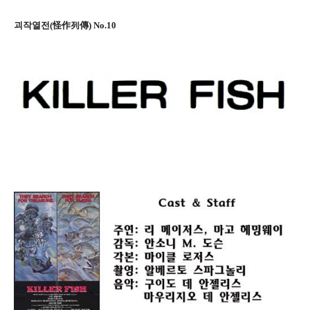
괴작열전(怪作列傳) No.10