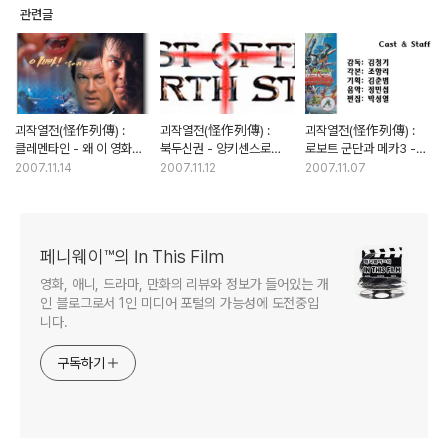
관련글
괴작열전(怪作列傳) :
괴작열전(怪作列傳) :
괴작열전(怪作列傳) :
클레멘타인 - 왜 이 영화는
북두신권 - 양키센스로
로보트 군단과 메카3 -
수많은 사람을 울게
탄생한 실사판 '북두의 권'
한국판 슈퍼로봇대전의
2007.11.14
2007.11.12
2007.11.07
만들었는가?
내막
페니웨이™의 In This Film
영화, 애니, 드라마, 만화의 리뷰와 정보가 들어있는 개
인 블로그로서 1인 미디어 포털의 가능성에 도전중입
니다.
구독하기