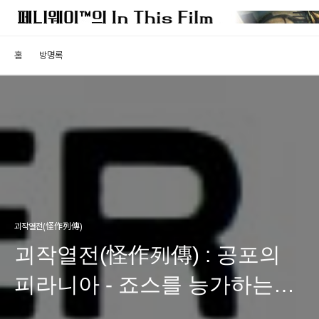
홈
방명록
괴작열전(怪作列傳)
괴작열전(怪作列傳) : 공포의
피라니아 - 죠스를 능가하는
살인 물고기의 공포