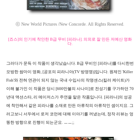
ⓒ New World Pictures /New Concorde. All Rights Reserved.
[죠스]의 인기에 착안한 B급 무비 [피라나]. 의외로 잘 만든 저예산 영화
다.
그러다가 문득 이 작품이 생각났습니다. B급 무비인 [피라나]를 다시한번
모방한 쌈마이 영화, [공포의 피라니아(TV 방영명)]입니다. 원제인 'Killer
Fish'와 전혀 연관이 되지 않는 국내 수입사의 작명센스(킬러 케이트)가
이해 불가인 이 작품은 당시 [600만불의 사나이]로 전성기를 구가하던 70
년대 액션스타, 리 메이저스가 주연을 맡은 작품입니다. [피라나]의 성공
에 착안해서 같은 피라나를 소재로 만든 아류작의 아류작인 셈이지요. 그
러고보니 서두에서 로저 코먼에 대해 이야기를 꺼냈는데, 정작 리뷰는 엉
뚱한 방향으로 진행이 되는군요. ㅡㅡ;;