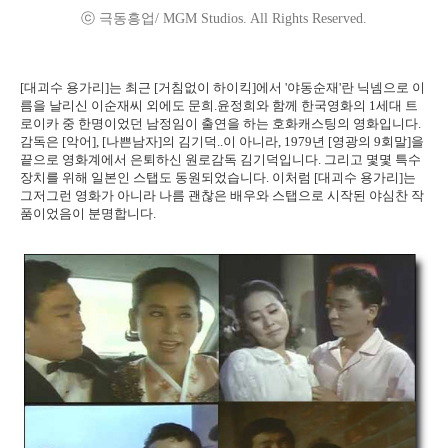
ⓒ 극동흥업/ MGM Studios. All Rights Reserved.
[대괴수 용가리]는 최근 [거침없이 하이킥]에서 '야동순재'란 닉넴으로 이
름을 날리신 이순재씨 외에도 문희.윤정희와 함께 한국영화의 1세대 트
로이카 중 한명이었던 남정임이 출연을 하는 호화캐스팅의 영화입니다.
감독은 [악어], [나쁜남자]의 김기덕..이 아니라, 1979년 [영광의 9회말]을
끝으로 영화계에서 은퇴하신 원로감독 김기덕입니다. 그리고 몇몇 특수
장치를 위해 일본인 스탭도 동원되었습니다. 이처럼 [대괴수 용가리]는
그저그런 영화가 아니라 나름 괜찮은 배우와 스탭으로 시작된 야심찬 작
품이었음이 분명합니다.