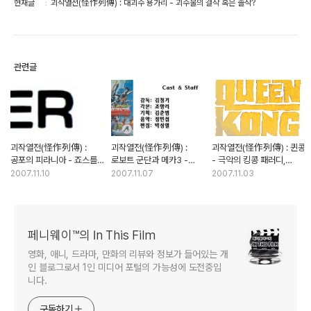
현재글
괴작열전(怪作列傳) : 대괴수 용가리 - 괴수물의 걸작 혹은 졸작?
관련글
괴작열전(怪作列傳) :
괴작열전(怪作列傳) :
괴작열전(怪作列傳) : 퀸콩
공포의 피라니아 - 죠스를
로보트 군단과 메카3 -
- 극악의 킹콩 패러디,
능가하는 살인 물고기의
한국판 슈퍼로봇대전의
세상의 빛을 보다
2007.11.10
2007.11.07
2007.11.03
공포
내막
페니웨이™의 In This Film
영화, 애니, 드라마, 만화의 리뷰와 정보가 들어있는 개
인 블로그로서 1인 미디어 포털의 가능성에 도전중입
니다.
구독하기