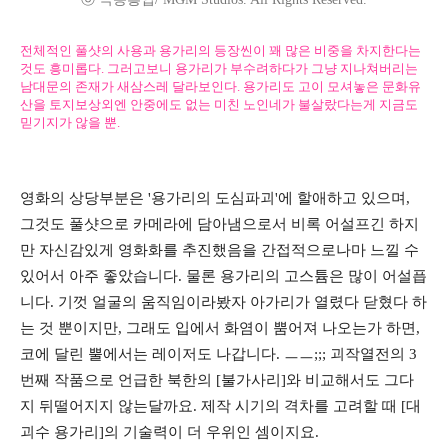
전체적인 풀샷의 사용과 용가리의 등장씬이 꽤 많은 비중을 차지한다는
것도 흥미롭다. 그러고보니 용가리가 부수려하다가 그냥 지나쳐버리는
남대문의 존재가 새삼스레 달라보인다. 용가리도 고이 모셔놓은 문화유
산을 토지보상외엔 안중에도 없는 미친 노인네가 불살랐다는게 지금도
믿기지가 않을 뿐.
영화의 상당부분은 '용가리의 도심파괴'에 할애하고 있으며,
그것도 풀샷으로 카메라에 담아냄으로서 비록 어설프긴 하지
만 자신감있게 영화화를 추진했음을 간접적으로나마 느낄 수
있어서 아주 좋았습니다. 물론 용가리의 고스튬은 많이 어설픕
니다. 기껏 얼굴의 움직임이라봤자 아가리가 열렸다 닫혔다 하
는 것 뿐이지만, 그래도 입에서 화염이 뿜어져 나오는가 하면,
코에 달린 뿔에서는 레이저도 나갑니다. ㅡㅡ;;; 괴작열전의 3
번째 작품으로 언급한 북한의 [불가사리]와 비교해서도 그다
지 뒤떨어지지 않는달까요. 제작 시기의 격차를 고려할 때 [대
괴수 용가리]의 기술력이 더 우위인 셈이지요.