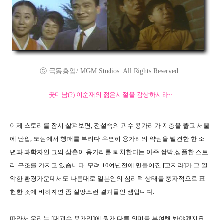
ⓒ 극동흥업/ MGM Studios. All Rights Reserved.
꽃미남(?) 이순재의 젊은시절을 감상하시라~
이제 스토리를 잠시 살펴보면, 전설속의 괴수 용가리가 지층을 뚫고 서울
에 난입, 도심에서 행패를 부리다 우연히 용가리의 약점을 발견한 한 소
년과 과학자인 그의 삼촌이 용가리를 퇴치한다는 아주 쌈박,심플한 스토
리 구조를 가지고 있습니다. 무려 10여년전에 만들어진 [고지라]가 그 열
악한 환경가운데서도 나름대로 일본인의 심리적 상태를 풍자적으로 표
현한 것에 비하자면 좀 실망스런 결과물인 셈입니다.
따라서 우리는 [대괴수 용가리]에 뭔가 다른 의미를 부여해 봐야겠지요.