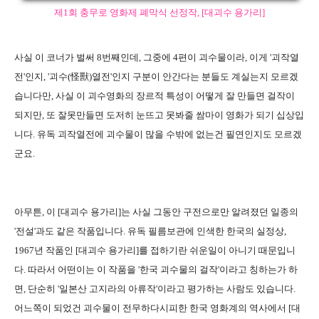
제1회 충무로 영화제 폐막식 선정작, [대괴수 용가리]
사실 이 코너가 벌써 8번째인데, 그중에 4편이 괴수물이라, 이게 '괴작열
전'인지, '괴수(怪獸)열전'인지 구분이 안간다는 분들도 계실는지 모르겠
습니다만, 사실 이 괴수영화의 장르적 특성이 어떻게 잘 만들면 걸작이
되지만, 또 잘못만들면 도저히 눈뜨고 못봐줄 쌈마이 영화가 되기 십상입
니다. 유독 괴작열전에 괴수물이 많을 수밖에 없는건 필연인지도 모르겠
군요.
아무튼, 이 [대괴수 용가리]는 사실 그동안 구전으로만 알려졌던 일종의
'전설'과도 같은 작품입니다. 유독 필름보관에 인색한 한국의 실정상,
1967년 작품인 [대괴수 용가리]를 접하기란 쉬운일이 아니기 때문입니
다. 따라서 어떤이는 이 작품을 '한국 괴수물의 걸작'이라고 칭하는가 하
면, 단순히 '일본산 고지라의 아류작'이라고 평가하는 사람도 있습니다.
어느쪽이 되었건 괴수물이 전무하다시피한 한국 영화계의 역사에서 [대