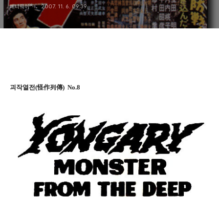
페니웨이™
2007. 11. 6. 09:39
괴작열전(怪作列傳) No.8