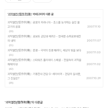
'
괴작열전(怪作列傳)
' 카테고리의 다른 글
괴작열전(怪作列傳) : 공포의 피라니아 - 죠스를 능가하는 살인 물
고기의 공포
2007.11.10
(20)
괴작열전(怪作列傳) : 로보트 군단과 메카3 - 한국판 슈퍼로봇대전
의 내막
2007.11.07
(21)
괴작열전(怪作列傳) : 퀸콩 - 극악의 킹콩 패러디, 세상의 빛을 보다
2007.11.03
(21)
괴작열전(怪作列傳) : 스타워즈 홀리데이 스페셜 - 전설속의 괴작을
파헤치다!
2007.11.02
(42)
괴작열전(怪作列傳) : 기동전사 건담 G-세이비어 - 건담의 실사판,
그 진실은?
2007.10.29
(35)
'괴작열전(怪作列傳)'의 다른글