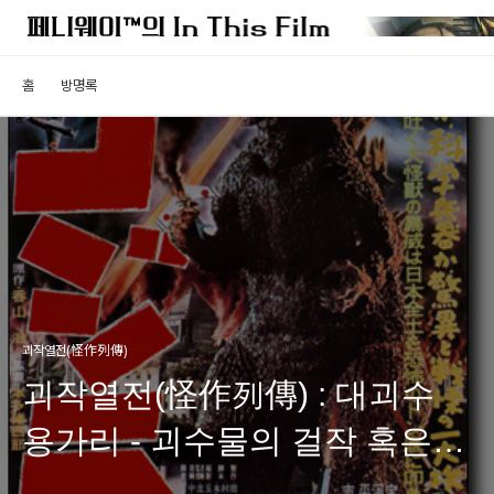
홈
방명록
괴작열전(怪作列傳)
괴작열전(怪作列傳) : 대괴수
용가리 - 괴수물의 걸작 혹은
졸작?