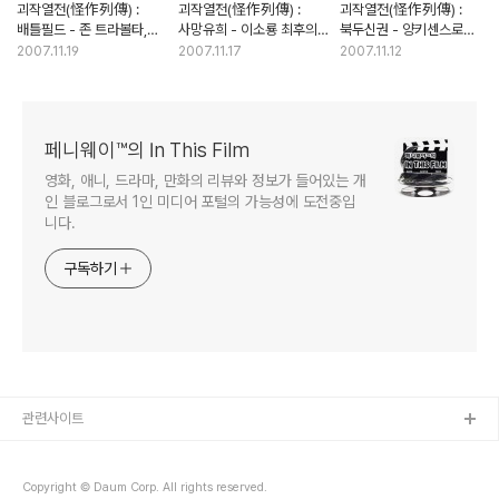
괴작열전(怪作列傳) :
괴작열전(怪作列傳) :
괴작열전(怪作列傳) :
배틀필드 - 존 트라볼타,
사망유희 - 이소룡 최후의
북두신권 - 양키센스로
값비싼 괴작에 올인하다
유작이 된 괴작
탄생한 실사판 '북두의 권'
2007.11.19
2007.11.17
2007.11.12
페니웨이™의 In This Film
영화, 애니, 드라마, 만화의 리뷰와 정보가 들어있는 개
인 블로그로서 1인 미디어 포털의 가능성에 도전중입
니다.
구독하기
관련사이트
Copyright © Daum Corp. All rights reserved.