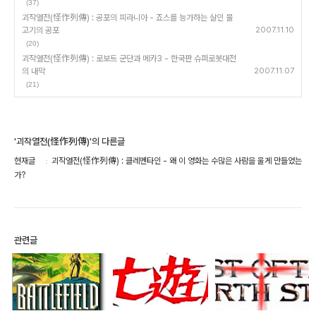
(37)
괴작열전(怪作列傳) : 공포의 피라니아 - 죠스를 능가하는 살인 물
고기의 공포
2007.11.10
(20)
괴작열전(怪作列傳) : 로보트 군단과 메카3 - 한국판 슈퍼로봇대전
의 내막
2007.11.07
(21)
'괴작열전(怪作列傳)'의 다른글
현재글
괴작열전(怪作列傳) : 클레멘타인 - 왜 이 영화는 수많은 사람을 울게 만들었는
가?
관련글