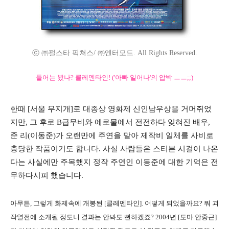
ⓒ ㈜펄스타 픽쳐스/ ㈜엔터모드. All Rights Reserved.
들어는 봤나? 클레멘타인! ('아빠 일어나'의 압박 ㅡㅡ;;)
한때 [서울 무지개]로 대종상 영화제 신인남우상을 거머쥐었
지만, 그 후로 B급무비와 에로물에서 전전하다 잊혀진 배우,
준 리(이동준)가 오랜만에 주연을 맡아 제작비 일체를 사비로
충당한 작품이기도 합니다. 사실 사람들은 스티븐 시걸이 나온
다는 사실에만 주목했지 정작 주연인 이동준에 대한 기억은 전
무하다시피 했습니다.
아무튼, 그렇게 화제속에 개봉된 [클레멘타인]. 어떻게 되었을까요? 뭐 괴
작열전에 소개될 정도니 결과는 안봐도 뻔하겠죠? 2004년 [도마 안중근]