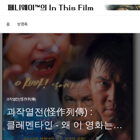
홈
방명록
괴작열전(怪作列傳)
괴작열전(怪作列傳) :
클레멘타인 - 왜 이 영화는
수많은 사람을 울게