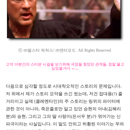
ⓒ ㈜펄스타 픽쳐스/ ㈜엔터모드. All Rights Reserved.
고작 10분간의 스티븐 시걸을 보기위해 극장을 찾았던 관객들, 정말 울고
싶었을거다 ㅜㅡ
다음으로 심각할 정도로 시대착오적인 스토리의 문제입니다.
저 위에서 제가 스토리 요약을 쓰긴 썼는데, 저건 접대용(?) 줄
거리이고 실제 [클레멘타인]의 주 스토리는 링위의 파이터에
관한 것이 아니라, 죽은줄로만 알고 있던 승현의 아내(김혜리
분)와 승현, 그리고 그의 딸 사랑이(은서우 분)가 엮어가는 신
파극이라는 사실입니다. 이 말도 안되고 허황된 이야기는 무려