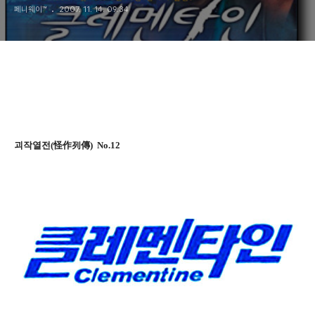
페니웨이™
2007. 11. 14. 09:34
만들었는가?
괴작열전(怪作列傳) No.12