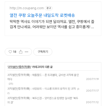
http://m.coupang.com
광고
열전 쿠팡 오늘주문 내일도착 로켓배송
딱딱한 역사도 이야기가 되면 달라져요. 열전, 쿠팡에서 즐
겁게 만나세요. 어려워만 보이던 역사를 쉽고 흥미롭게! 와
우회원은 30일 무료반품으로 부담없이.
18
구독하기
'
괴작열전(怪作列傳)
' 카테고리의 다른 글
괴작열전(怪作列傳) : 배틀필드 - 존 트라볼타, 값비싼 괴작에 올인
하다
2007.11.19
(25)
괴작열전(怪作列傳) : 사망유희 - 이소룡 최후의 유작이 된 괴작
(3
2007.11.17
2)
괴작열전(怪作列傳) : 북두신권 - 양키센스로 탄생한 실사판 '북두
의 권'
2007.11.12