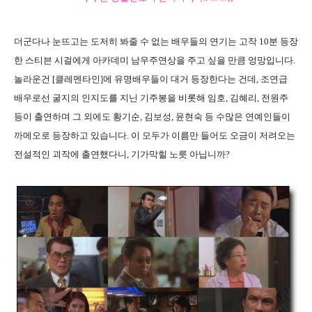
더군다나 눈뜨고는 도저히 봐줄 수 없는 배우들의 연기는 고작 10분 등장
한 스티븐 시걸에게 아카데미 남우주연상을 주고 싶을 만큼 엉망입니다.
놀라운건 [클레멘타인]에 유명배우들이 대거 등장한다는 건데, 조연급
배우로선 굴지의 인지도를 지닌 기주봉을 비롯해 임호, 김혜리, 전원주
등이 출연하며 그 외에도 황기순, 김보성, 윤현숙 등 수많은 연예인들이
까메오로 등장하고 있습니다. 이 모두가 이름만 들어도 오금이 저려오는
전설적인 괴작에 출연했다니, 기가막힐 노릇 아닙니까?