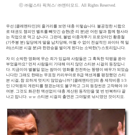
ⓒ ㈜펄스타 픽쳐스/ ㈜엔터모드. All Rights Reserved.
우선 [클레멘타인]의 줄거리를 보면 대충 이렇습니다. 불공정한 시합으
로 태권도 챔피언 벨트를 빼앗긴 승현(준 리 분)은 어린 딸과 함께 형사라
는 직업으로 먹고 삽니다. 그런데, 불법 이종격투기 프로모터인 황종철
(기주봉 분) 일당에게 딸을 납치당해, 어쩔 수 없이 전설적인 파이터 잭 밀
러(스티븐 시걸 분)과 한판승을 벌이게 된다는 소박한(?) 스토리입니다.
자 이 소박한 영화에 무슨 죄가 있길래 사람들은 그 혹독한 악평을 쏟아
부었을까요? 먼저 사람들이 기대해 마지 않던 스티븐 시걸의 등장입니
다. 지금이야 별볼일 없는 쌈마이 영화를 전전하는 뚱땡이 배우가 되었습
니다만 그래도 한때는 무표정 카리쑤마로 B급 액션계를 평정했던 스티
븐 시걸, 참 묘하게 멋지지 않았습니까? [클레멘타인]의 총 제작비중 1/3
인 12억원의 게런티를 챙겼는데도 불구하고 그의 등장씬은 고작해야 10
여분. 그것도 화끈한 액션없이 대충 계산된 동작만을 몇 번 반복하다 끝
나고 맙니다. ㅠㅠ 스티븐 시걸의 출연은 그야말로 낚시였던 것이지요.