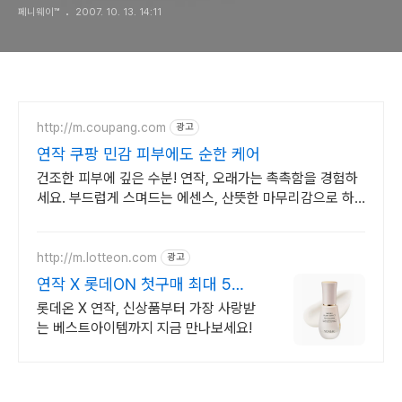
페니웨이™
2007. 10. 13. 14:11
http://m.coupang.com
광고
연작 쿠팡 민감 피부에도 순한 케어
건조한 피부에 깊은 수분! 연작, 오래가는 촉촉함을 경험하
세요. 부드럽게 스며드는 에센스, 산뜻한 마무리감으로 하
루 종일 편안하게.
http://m.lotteon.com
광고
연작 X 롯데ON 첫구매 최대 5천
원 혜택!
롯데온 X 연작, 신상품부터 가장 사랑받
는 베스트아이템까지 지금 만나보세요!