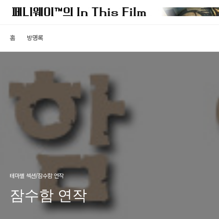
홈
방명록
테마별 섹션/잠수함 연작
잠수함 연작