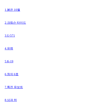
1.붉은 10월
2.크림슨 타이드
3.U-571
4.유령
5.K-19
6.청의 6호
7.특전 유보트
8.상과 하