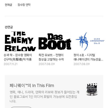
현재글
잠수함 연작
관련글
상과 하 - 잠수함 영화의
특전 유보트 - 전쟁의
청의 6호 - 디지털
선구자(先驅者)적 작품
참상을 고발하는 수작
애니메이션의 가능성을
제시하다
2007.11.21
2007.08.09
2007.08.09
페니웨이™의 In This Film
영화, 애니, 드라마, 만화의 리뷰와 정보가 들어있는 개
인 블로그로서 1인 미디어 포털의 가능성에 도전중입
니다.