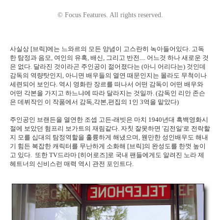
© Focus Features. All rights reserved.
사실상 [브릭]에는 느와르의 모든 양념이 고스란히 녹아들어있다. 고독
한 탐정과 음모, 여인의 유혹, 배신, 그리고 반전.... 어느것 하나 새로운 것
은 없다. 달라진 것이라곤 주인공이 젊어졌다는 (아니 어리다는) 것인데
감독의 역량탓인지, 아니면 배우들의 열연 때문인지는 몰라도 무척이나
세련되어 보인다. 역시 영화란 장르를 떠나서 어떤 감독이 어떤 배우와
어떤 각본을 가지고 하느냐에 따라 달라지는 것일까. (감독인 리안 존슨
은 데뷔작인 이 작품에서 감독,각본,편집의 1인 3역을 맡았다)
주인공인 브랜든을 열연한 조셉 고든-래빗은 마치 1940년대 흑백영화시
절에 보았던 험프리 보가트의 재림같다. 자칫 잘못하면 '김전일'로 전락할
지 모를 십대의 탐정역할을 훌륭하게 해냈으며, 웬만한 성인배우도 해내
기 힘든 복잡한 캐릭터를 무난하게 소화해 [브릭]의 완성도를 한껏 높이
고 있다. 또한 TV드라마 [히어로즈]로 국내 팬들에게도 알려진 노라 제
헤트너의 신비스런 매력 역시 관전 포인트다.