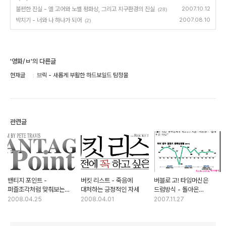
불편한 진실 - 엘 고어와 노벨 평화상, 그리고 지구환경의 진실
2007.10.12
(28)
박치기 - 너와 나 하나가 되어
2007.08.10
(2)
'영화/ㅂ'의 다른글
현재글
브릭 - 새롭게 부활한 하드보일드 탐정물
관련글
밴티지 포인트 -
버킷 리스트 - 죽음에
버블로 고! 타임머신은
퍼즐조각처럼 맞춰보는
대처하는 긍정적인 자세
드럼방식 - 돌아온
대통령 암살의 진실
히로스에 료코의 거품경제
2008.04.25
2008.04.01
2007.11.27
체험기