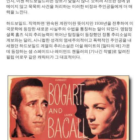
인지, 이젠 하드보일드라는 장르가 낯설지 않다. 오히려 사소한 정에 얽
메이지 않고 묵묵히 사건을 처리하는 이러한 비정파 주인공들에게 더 매
력을 느낀다.
하드보일드. 직역하면 '완숙된 계란'이란 뜻이지만 1930년을 전후하여 미
국문학에 등장한 새로운 사실주의 수법을 통칭하는 말이 되었다. 명탐정
셜록 홈즈 식의 추리능력이 뛰어난 탐정들이 등장했던 정통 추리소설의
계보와는 달리, 시니컬한 성격의 염세주의적이고 폭력적인 주인공을 내
세웠던 하드보일드 계열의 추리소설은 더쉴 해미트의 [말타의 매] 가운
데 등장하는 샘 스페이드나 레이먼드 챈들러의 [기나긴 작별]로 알려진
필립 머로우 같은 캐릭터가 그 대표적이다.