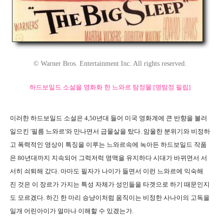
© Warner Bros. Entertainment Inc. All rights reserved.
하드보일드 소설을 영화화 한 느와르 탐정물 [명탐정 필립]
이러한 하드보일드 소설은 4,50년대 들어 미국 영화계에 큰 반향을 불러
일으킨 '필름 느와르'와 만나면서 급물살을 탔다. 암울한 분위기와 비정하
고 폭력적인 영상이 특징을 이루는 느와르속에 녹아든 하드보일드 작품
은 80년대까지 지속되어 그럭저럭 명맥을 유지하다 시대가 바뀌면서 서
서히 쇠퇴해 갔다. 아마도 필자가 나이가 들면서 이런 느와르에 익숙해
진 것은 이 장르가 가지는 특성 자체가 성인들을 타겟으로 하기 때문인지
도 모르겠다. 하긴 한 마리 승냥이처럼 움직이는 비정한 사나이의 고독을
일개 어린아이가 얼마나 이해할 수 있겠는가.