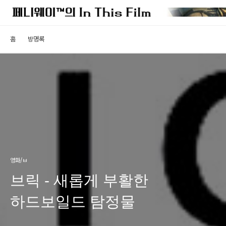
홈
방명록
영화/ㅂ
브릭 - 새롭게 부활한
하드보일드 탐정물