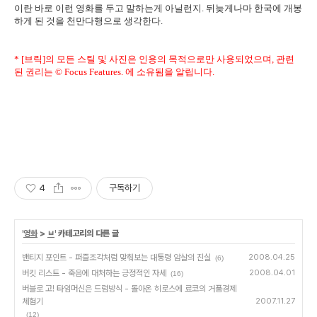
이란 바로 이런 영화를 두고 말하는게 아닐런지. 뒤늦게나마 한국에 개봉
하게 된 것을 천만다행으로 생각한다.
* [브릭]의 모든 스틸 및 사진은 인용의 목적으로만 사용되었으며, 관련
된 권리는 © Focus Features. 에 소유됨을 알립니다.
4
구독하기
'
영화
>
ㅂ
' 카테고리의 다른 글
밴티지 포인트 - 퍼즐조각처럼 맞춰보는 대통령 암살의 진실
2008.04.25
(6)
버킷 리스트 - 죽음에 대처하는 긍정적인 자세
2008.04.01
(16)
버블로 고! 타임머신은 드럼방식 - 돌아온 히로스에 료코의 거품경제
체험기
2007.11.27
(12)