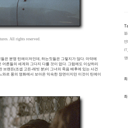
T
블
ures. All rights reserved.
만
IT
영
인공들은 분명 틴에이저인데, 하는짓들은 그렇지가 않다. 마약에
 어른들의 세계와 그다지 다를 것이 없다. 그럼에도 이상하리
 브랜든(조셉 고든-래빗 분)이 그녀의 죽음 배후에 있는 사건
 느와르 풍의 영화에서 보아온 익숙한 장면이지만 이것이 틴에이
최
최
근
글
과
인
최
기
글