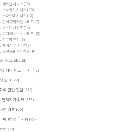
배트맨 시리즈
(18)
스타워즈 시리즈
(40)
스타트렉 시리즈
(10)
신체 강탈자들 시리즈
(7)
엑스맨 시리즈
(10)
인디아나 존스 시리즈
(12)
잠수함 연작
(9)
제이슨 본 시리즈
(7)
트랜스포머 시리즈
(10)
화 속 그 장소
(2)
툰: 시네마 그레피티
(15)
샷 토크
(22)
화에 관한 잡담
(212)
T, 전자기기 리뷰
(125)
다한 리뷰
(55)
니웨이™의 궁시렁
(157)
관함
(31)