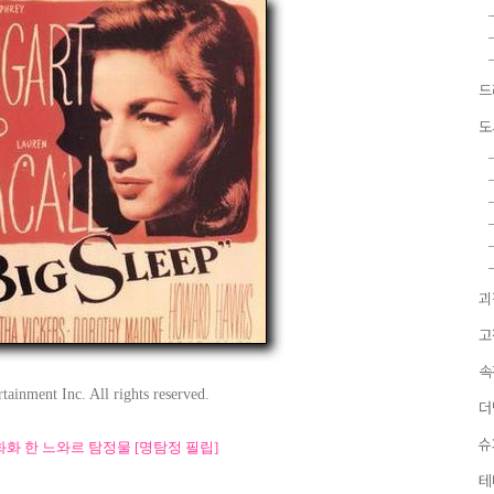
드
도
괴
고
속
ainment Inc. All rights reserved.
더
슈
화 한 느와르 탐정물 [명탐정 필립]
테