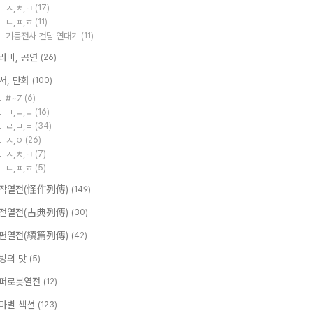
ㅈ,ㅊ,ㅋ
(17)
ㅌ,ㅍ,ㅎ
(11)
기동전사 건담 연대기
(11)
라마, 공연
(26)
서, 만화
(100)
#~Z
(6)
ㄱ,ㄴ,ㄷ
(16)
ㄹ,ㅁ,ㅂ
(34)
ㅅ,ㅇ
(26)
ㅈ,ㅊ,ㅋ
(7)
ㅌ,ㅍ,ㅎ
(5)
작열전(怪作列傳)
(149)
전열전(古典列傳)
(30)
편열전(續篇列傳)
(42)
빙의 맛
(5)
퍼로봇열전
(12)
마별 섹션
(123)