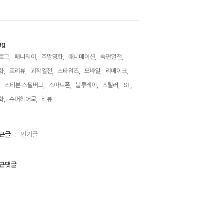
ag
로그,
페니웨이,
주말영화,
애니메이션,
속편열전,
화,
프리뷰,
괴작열전,
스타워즈,
모바일,
리메이크,
,
스티븐 스필버그,
스마트폰,
블루레이,
스릴러,
SF,
화,
슈퍼히어로,
리뷰,
근글
인기글
근댓글