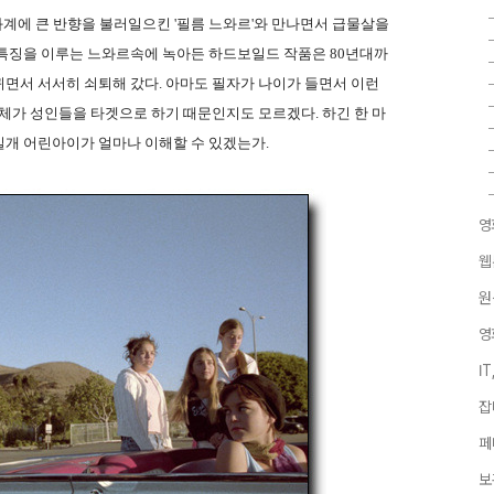
화계에 큰 반향을 불러일으킨 '필름 느와르'와 만나면서 급물살을
 특징을 이루는 느와르속에 녹아든 하드보일드 작품은 80년대까
면서 서서히 쇠퇴해 갔다. 아마도 필자가 나이가 들면서 이런
자체가 성인들을 타겟으로 하기 때문인지도 모르겠다. 하긴 한 마
일개 어린아이가 얼마나 이해할 수 있겠는가.
영
웹
원
영
I
잡
페
보