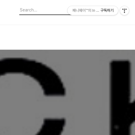
페니웨이™의 In This Film
구독하기