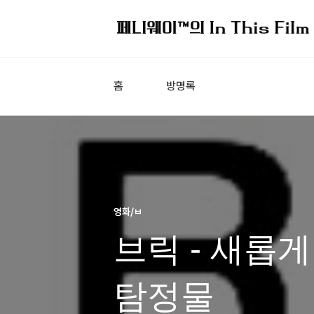
홈
방명록
영화/ㅂ
브릭 - 새롭
탐정물