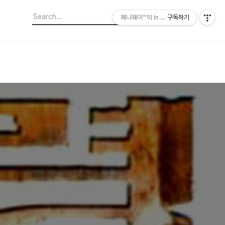
페니웨이™의 In This Film
구독하기