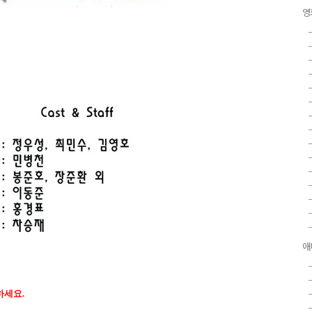
영
애
하세요.