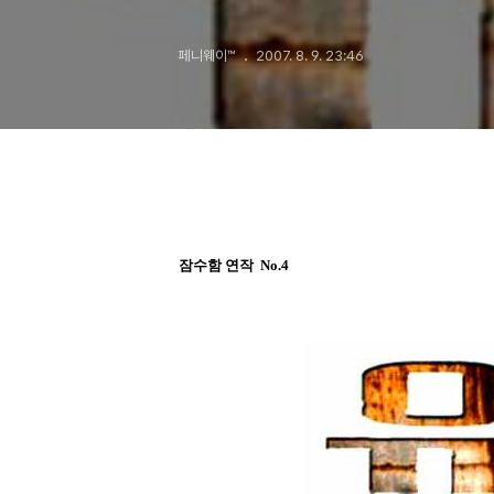
페니웨이™
2007. 8. 9. 23:46
잠수함 연작 No.4