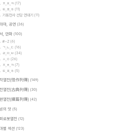
ㅈ,ㅊ,ㅋ
(17)
ㅌ,ㅍ,ㅎ
(11)
기동전사 건담 연대기
(11)
라마, 공연
(26)
서, 만화
(100)
#~Z
(6)
ㄱ,ㄴ,ㄷ
(16)
ㄹ,ㅁ,ㅂ
(34)
ㅅ,ㅇ
(26)
ㅈ,ㅊ,ㅋ
(7)
ㅌ,ㅍ,ㅎ
(5)
작열전(怪作列傳)
(149)
전열전(古典列傳)
(30)
편열전(續篇列傳)
(42)
빙의 맛
(5)
퍼로봇열전
(12)
마별 섹션
(123)