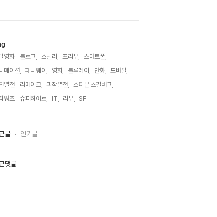
ag
말영화,
블로그,
스릴러,
프리뷰,
스마트폰,
니메이션,
페니웨이,
영화,
블루레이,
만화,
모바일,
편열전,
리메이크,
괴작열전,
스티븐 스필버그,
타워즈,
슈퍼히어로,
IT,
리뷰,
SF,
근글
인기글
근댓글