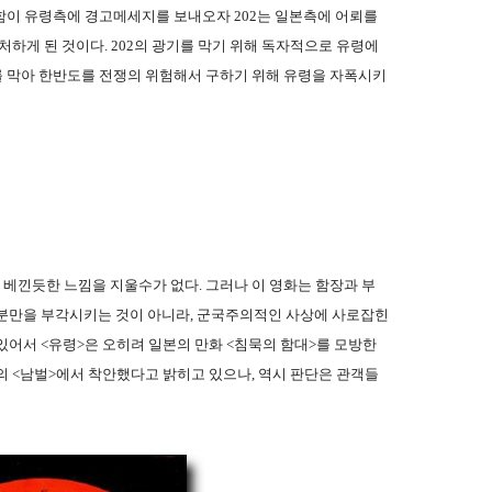
수함이 유령측에 경고메세지를 보내오자 202는 일본측에 어뢰를
처하게 된 것이다. 202의 광기를 막기 위해 독자적으로 유령에
2를 막아 한반도를 전쟁의 위험해서 구하기 위해 유령을 자폭시키
베낀듯한 느낌을 지울수가 없다. 그러나 이 영화는 함장과 부
부분만을 부각시키는 것이 아니라, 군국주의적인 사상에 사로잡힌
있어서 <유령>은 오히려 일본의 만화 <침묵의 함대>를 모방한
의 <남벌>에서 착안했다고 밝히고 있으나, 역시 판단은 관객들