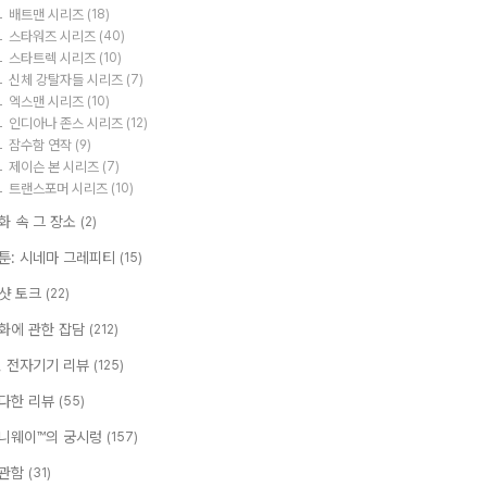
배트맨 시리즈
(18)
스타워즈 시리즈
(40)
스타트렉 시리즈
(10)
신체 강탈자들 시리즈
(7)
엑스맨 시리즈
(10)
인디아나 존스 시리즈
(12)
잠수함 연작
(9)
제이슨 본 시리즈
(7)
트랜스포머 시리즈
(10)
화 속 그 장소
(2)
툰: 시네마 그레피티
(15)
샷 토크
(22)
화에 관한 잡담
(212)
T, 전자기기 리뷰
(125)
다한 리뷰
(55)
니웨이™의 궁시렁
(157)
관함
(31)