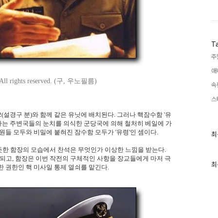
T
주
애
 All rights reserved. (구, 우노필름)
속
스
(설경구 분)와 함께 같은 유닛에 배치된다. 그러나 핵잠수함 '유
하는 주변국들의 눈치를 의식한 군당국에 의해 철처히 베일에 가
원들 모두와 비밀에 붙혀진 잠수함 모두가 '유령'인 셈이다.
최
최
근
글
듯한 함장의 모습에서 찬석은 무엇인가 이상한 느낌을 받는다.
과
 되고, 함장은 이번 작전의 구체적인 사항을 장교들에게 마저 극
인
최
 권한인 핵 미사일 통제 열쇠를 맡긴다.
기
글