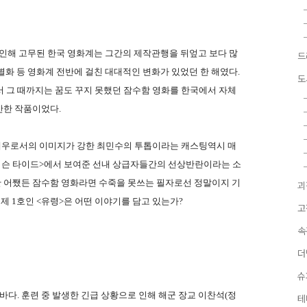
로 인해 고무된 한국 영화계는 그간의 제작관행을 뒤엎고 보다 많
드
별화 등 영화계 전반에 걸친 대대적인 변화가 있었던 한 해였다.
도
서 그 때까지는 꿈도 꾸지 못했던 잠수함 영화를 한국에서 자체
만한 작품이었다.
배우로서의 이미지가 강한 최민수의 투톱이라는 캐스팅역시 매
크림슨 타이드>에서 보여준 선내 상급자들간의 선상반란이라는 소
 어쨌든 잠수함 영화라면 수죽을 못쓰는 필자로선 정말이지 기
괴
 제 1호인 <유령>은 어떤 이야기를 담고 있는가?
고
속
더
슈
바다. 훈련 중 발생한 긴급 상황으로 인해 해군 장교 이찬석(정
테