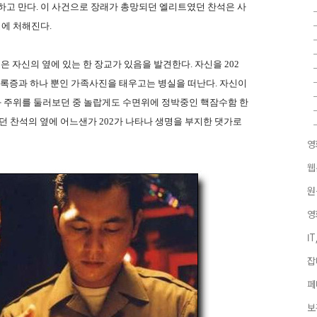
하고 만다. 이 사건으로 장래가 총망되던 엘리트였던 찬석은 사
에 처해진다.
은 자신의 옆에 있는 한 장교가 있음을 발견한다. 자신을 202
등록증과 하나 뿐인 가족사진을 태우고는 병실을 떠난다. 자신이
 주위를 둘러보던 중 놀랍게도 수면위에 정박중인 핵잠수함 한
던 찬석의 옆에 어느샌가 202가 나타나 생명을 부지한 댓가로
영
웹
원
영
I
잡
페
보