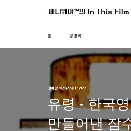
홈
방명록
테마별 섹션/잠수함 연작
유령 - 한국
만들어낸 잠수