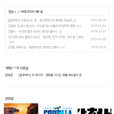
'
영화
>
ㄱ
' 카테고리의 다른 글
[블루레이] 고질라 vs. 콩 - 몬스터버스의 화려한 피날레
2021.08.09
(1)
고질라: 킹 오브 몬스터 - 괴수물 마니아들의 취향저격 영화
2019.06.04
(11)
강철비 - 우연과 필연 사이의 영리한 줄타기
2018.01.23
(4)
가디언즈 오브 갤럭시 Vol.2 - 워크맨, 전격 Z작전, 아이 앰 그루트
2017.05.08
(14)
[단평] 국제시장 - 불편하지만 영리한 신파극
2015.05.13
(17)
'영화/ㄱ'의 다른글
현재글
[블루레이] 굿 라이어 - 영화를 이끄는 명품 배우들의 힘
관련글