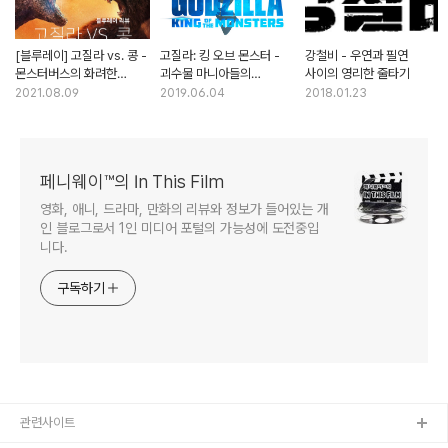
[블루레이] 고질라 vs. 콩 -
고질라: 킹 오브 몬스터 -
강철비 - 우연과 필연
몬스터버스의 화려한
괴수물 마니아들의
사이의 영리한 줄타기
피날레
취향저격 영화
2021.08.09
2019.06.04
2018.01.23
페니웨이™의 In This Film
영화, 애니, 드라마, 만화의 리뷰와 정보가 들어있는 개
인 블로그로서 1인 미디어 포털의 가능성에 도전중입
니다.
구독하기
관련사이트