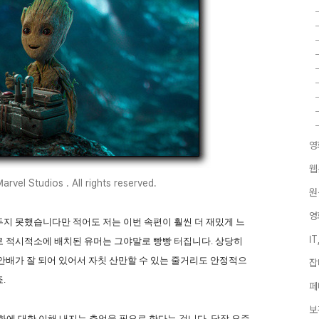
영
웹
rvel Studios . All rights reserved.
원
영
지 못했습니다만 적어도 저는 이번 속편이 훨씬 더 재밌게 느
I
로 적시적소에 배치된 유머는 그야말로 빵빵 터집니다. 상당히
안배가 잘 되어 있어서 자칫 산만할 수 있는 줄거리도 안정적으
잡
.
페
보
화에 대한 이해 내지는 추억을 필요로 한다는 겁니다. 당장 요즘