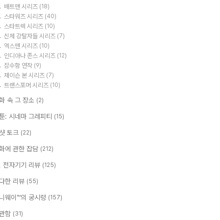
배트맨 시리즈
(18)
스타워즈 시리즈
(40)
스타트렉 시리즈
(10)
신체 강탈자들 시리즈
(7)
엑스맨 시리즈
(10)
인디아나 존스 시리즈
(12)
잠수함 연작
(9)
제이슨 본 시리즈
(7)
트랜스포머 시리즈
(10)
화 속 그 장소
(2)
툰: 시네마 그레피티
(15)
샷 토크
(22)
화에 관한 잡담
(212)
T, 전자기기 리뷰
(125)
다한 리뷰
(55)
니웨이™의 궁시렁
(157)
관함
(31)