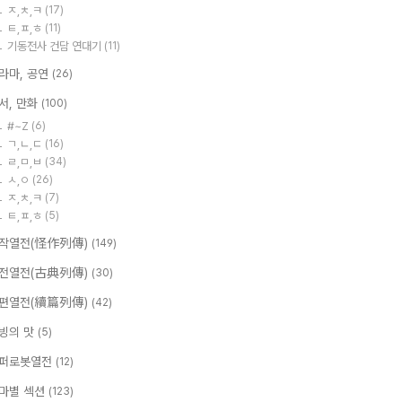
ㅈ,ㅊ,ㅋ
(17)
ㅌ,ㅍ,ㅎ
(11)
기동전사 건담 연대기
(11)
라마, 공연
(26)
서, 만화
(100)
#~Z
(6)
ㄱ,ㄴ,ㄷ
(16)
ㄹ,ㅁ,ㅂ
(34)
ㅅ,ㅇ
(26)
ㅈ,ㅊ,ㅋ
(7)
ㅌ,ㅍ,ㅎ
(5)
작열전(怪作列傳)
(149)
전열전(古典列傳)
(30)
편열전(續篇列傳)
(42)
빙의 맛
(5)
퍼로봇열전
(12)
마별 섹션
(123)