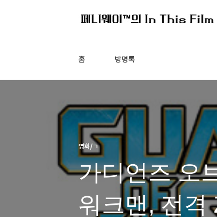
홈
방명록
영화/ㄱ
가디언즈 오브 
워크맨, 전격 