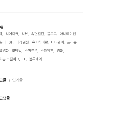
ag
화,
리메이크,
리뷰,
속편열전,
블로그,
애니메이션,
릴러,
SF,
괴작열전,
슈퍼히어로,
페니웨이,
프리뷰,
말영화,
모바일,
스마트폰,
스타워즈,
영화,
티븐 스필버그,
IT,
블루레이,
근글
인기글
근댓글