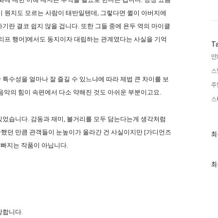
]이 뭔지도 모르는 사람이 태반일텐데, 그렇다면 퀼이 아버지에
기란 결코 쉽지 않을 겁니다. 또한 그들 중에 욘두 역의 마이클
클리프 행어]에서도 동지이자 대립하는 관계였다는 사실을 기억
T
만
스
러한 특수성을 얼마나 잘 즐길 수 있느냐에 따라 제법 큰 차이를 보
주
음악의 힘이 속편에서 다소 약해진 것도 아쉬운 부분이고요.
스
있었습니다. 감동과 재미, 볼거리를 모두 담는다는게 생각처럼
출중했던 만큼 관객들이 눈높이가 올라간 건 사실이지만 [가디언즈
최
최
근
코 빠지는 작품이 아닙니다.
글
과
인
최
기
글
장합니다.