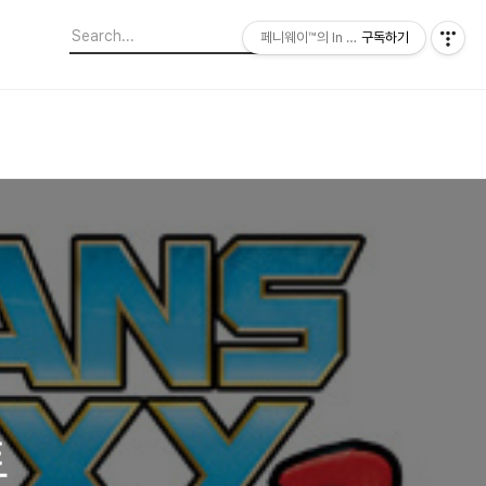
페니웨이™의 In This Film
구독하기
트