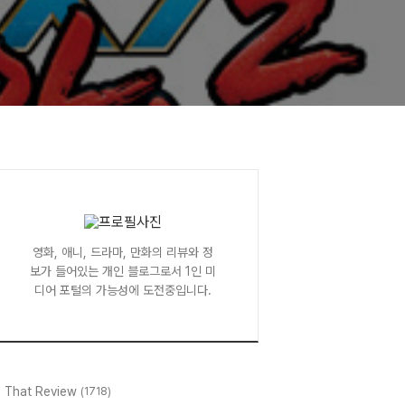
영화, 애니, 드라마, 만화의 리뷰와 정
보가 들어있는 개인 블로그로서 1인 미
디어 포털의 가능성에 도전중입니다.
l That Review
(1718)