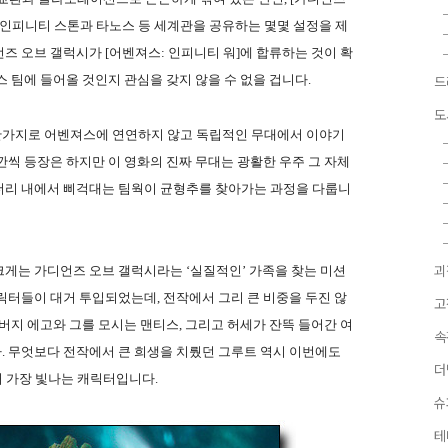
 인피니티 스톤과 타노스 등 세계관을 공유하는 몇몇 설정을 제
즈 오브 갤럭시가 [어벤져스: 인피니티 워]에 합류하는 것이 확
 팀에 들어올 것인지 관심을 갖지 않을 수 없을 겁니다.
드
도
 마찬가지로 어벤져스에 연연하지 않고 독립적인 무대에서 이야기
깐씩 등장은 하지만 이 영화의 진짜 무대는 광활한 우주 그 자체
더리 내에서 삐걱대는 팀웍이 균형추를 찾아가는 과정을 다룹니
게는 가디언즈 오브 갤럭시라는 ‘실질적인’ 가족을 찾는 미션
괴
릭터들이 대거 투입되었는데, 전작에서 그리 큰 비중을 두진 않
고
버지 에고와 그를 모시는 맨티스, 그리고 허세가 잔뜩 들어간 여
속
. 무엇보다 전작에서 큰 희생을 치뤘던 그루트 역시 이번에도
더
서 가장 빛나는 캐릭터입니다.
슈
테