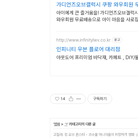
가디언즈오브갤럭시 쿠팡 와우회원 
아이에게 큰 즐거움을! 가디언즈오브갤럭시,
와우회원 무료배송으로 아이 마음을 사로
http://www.infinitylwv.co.kr
광고
인피니티 우븐 플로어 대리점
아웃도어 프리미엄 바닥재, 카페트 , DIY/
14
구독하기
'
영화
>
ㄱ
' 카테고리의 다른 글
고질라: 킹 오브 몬스터 - 괴수물 마니아들의 취향저격 영화
(