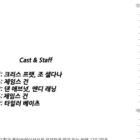
영
애
교환과 콜라보레이션으로 끈끈하게 엮여 있는 반면, [가디언즈