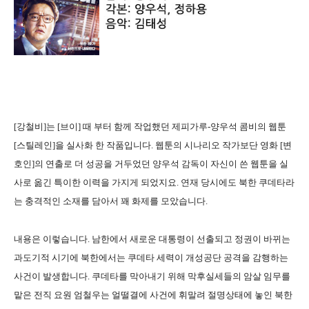
[
강철비
]
는
[
브이
]
때 부터 함께 작업했던 제피가루
-
양우석 콤비의 웹툰
[
스틸레인
]
을 실사화 한 작품입니다
.
웹툰의 시나리오 작가보단 영화
[
변
호인
]
의 연출로 더 성공을 거두었던 양우석 감독이 자신이 쓴 웹툰을 실
사로 옮긴 특이한 이력을 가지게 되었지요
.
연재 당시에도 북한 쿠데타라
는 충격적인 소재를 담아서 꽤 화제를 모았습니다
.
내용은 이렇습니다
.
남한에서 새로운 대통령이 선출되고 정권이 바뀌는
과도기적 시기에 북한에서는 쿠데타 세력이 개성공단 공격을 감행하는
사건이 발생합니다
.
쿠데타를 막아내기 위해 막후실세들의 암살 임무를
맡은 전직 요원 엄철우는 얼떨결에 사건에 휘말려 절명상태에 놓인 북한