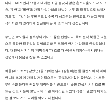
니다
.
그래서인지 요즘 시대에는 조금 걸맞지 않은 촌스러움도 느껴지고
요
, ‘
우연
’과 '필연'
을 가장한 실마리의 해법이 너무 좀 작위적으로 느껴지
기도 합니다
.
이는 후반부로 갈수록 더 심화되는 편이고요
. 대놓고 작위
적이지만 꽤 영리하게 접근한다는 게 또 하나의 장점입니다.
주연인 곽도원과 정우성의 캐미도 좋은 편입니다
.
특히 전직 북한군 요원
으로 등장한 정우성의 절제되고 때론 코믹한 연기가 상당히 인상적입니
다
.
차 안에서 지디의
‘
삐딱하게
’
가 흐를 때 -묵음처리되어- 궁시렁대는
장면에서 웃음을 참을 수 없었네요
.
짝퉁 [
레드 히트
]
같았던
[
공조
]
와는 달리
[
강철비
]
는 톰 클랜시의 잭 라이
언 시리즈에 더 가까워 개인적으로는
[
공조
]
보다 훨씬 좋았습니다
. 조금
무리수를 둔다면 곽철우 캐릭터를 기반으로 비슷한 컨셉의 시리즈를 만
드는 것도 가능해 보입니다.
이런 아재스런 느낌의 작품이 괜찮게 다가오
는 걸 보니 저도 나이를 먹어가나 봅니다
.