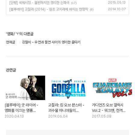
[단평] 국제시장 - 불편하지만 영리한 신파극
2015.05.13
(17)
[블루레이] 고질라 (2014) - 원조 고지라에 바치는 헌정작
2014.10.07
(8)
'영화/ㄱ'의 다른글
현재글
강철비 - 우연과 필연 사이의 영리한 줄타기
관련글
[블루레이] 굿 라이어 -
고질라: 킹 오브 몬스터 -
가디언즈 오브 갤럭시
영화를 이끄는 명품
괴수물 마니아들의
Vol.2 - 워크맨, 전격
배우들의 힘
취향저격 영화
Z작전, 아이 앰 그루트
2020.04.13
2019.06.04
2017.05.08