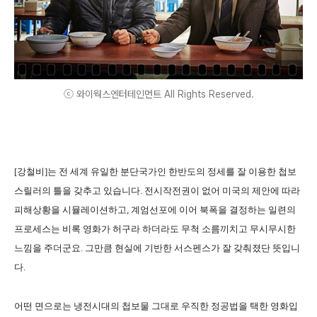
ⓒ 와이웍스엔터테인먼트 All Rights Reserved.
[
강철비
]
는 전 세계 유일한 분단국가인 한반도의 정세를 잘 이용한 첩보
스릴러의 틀을 갖추고 있습니다
.
전시작전권이 없어 미국의 제안에 따라
피해상황을 시뮬레이션하고
,
계엄선포에 이어 북폭을 결정하는 일련의
프로세스는 비록 영화가 허구라 하더라도 무척 소름끼치고 무시무시한
느낌을 주더군요
.
그만큼 현실에 기반한 서스펜스가 잘 갖춰졌단 뜻입니
다
.
어떤 면으로는 냉전시대의 첩보물 그대로 우직한 정공법을 택한 영화입