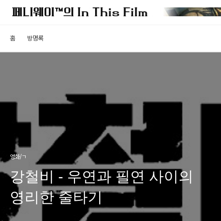
홈
방명록
영화/ㄱ
강철비 - 우연과 필연 사이의
영리한 줄타기