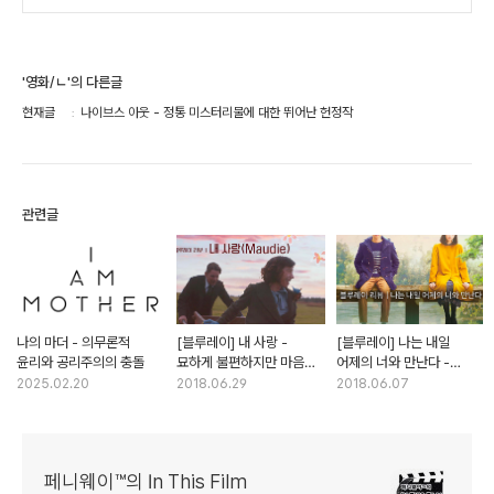
'영화/ㄴ'의 다른글
현재글
나이브스 아웃 - 정통 미스터리물에 대한 뛰어난 헌정작
관련글
나의 마더 - 의무론적
[블루레이] 내 사랑 -
[블루레이] 나는 내일
윤리와 공리주의의 충돌
묘하게 불편하지만 마음은
어제의 너와 만난다 -
너무나 따뜻한
감수성을 자극하는 역방향
2025.02.20
2018.06.29
2018.06.07
시간 로맨스
페니웨이™의 In This Film