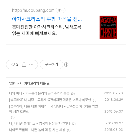
http://m.coupang.com
광고
아가사크리스티 쿠팡 마음을 전하
는 특별한 선물
흥미진진한 아가사크리스티, 밤새도록
읽는 재미에 빠져보세요.
2
구독하기
'
영화
>
ㄴ
' 카테고리의 다른 글
나의 마더 - 의무론적 윤리와 공리주의의 충돌
2025.02.20
(0)
[블루레이] 내 사랑 - 묘하게 불편하지만 마음은 너무나 따뜻한
2018.06.29
(0)
[블루레이] 나는 내일 어제의 너와 만난다 - 감수성을 자극하는 역방
향 시간 로맨스
2018.06.07
(0)
나, 다니엘 블레이크 - 영국의 실상을 저격하다
2017.03.27
(2)
나이트 크롤러 - 나쁜 놈이 더 잘 사는 세상
2015.03.03
(4)