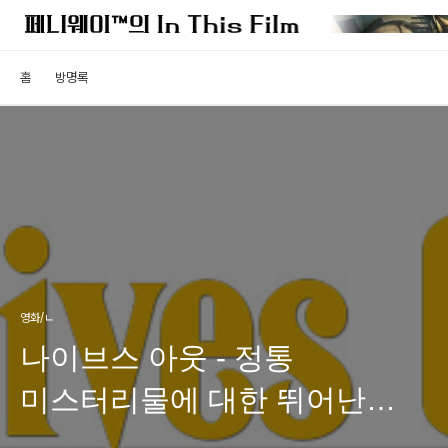
홈
방명록
영화/ㄴ
나이브스 아웃 - 정통
미스터리물에 대한 뛰어난
헌정작