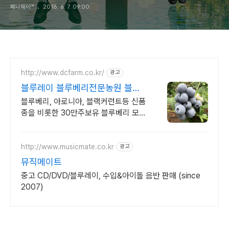
페니웨이™
2018. 6. 7. 09:00
http://www.dcfarm.co.kr/
광고
블루레이 블루베리전문농원 블루
베리묘목 농자재 영양제
블루베리, 아로니아, 블랙커런트등 신품
종을 비롯한 30만주보유 블루베리 모든
자재.
http://www.musicmate.co.kr
광고
뮤직메이트
중고 CD/DVD/블루레이, 수입&아이돌 음반 판매 (since
2007)