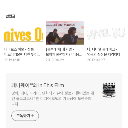
관련글
나이브스 아웃 - 정통
[블루레이] 내 사랑 -
나, 다니엘 블레이크 -
미스터리물에 대한 뛰어난
묘하게 불편하지만 마음은
영국의 실상을 저격하다
헌정작
너무나 따뜻한
2019.12.18
2018.06.29
2017.03.27
페니웨이™의 In This Film
영화, 애니, 드라마, 만화의 리뷰와 정보가 들어있는 개
인 블로그로서 1인 미디어 포털의 가능성에 도전중입
니다.
구독하기