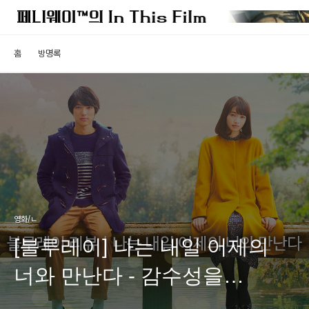
홈
방명록
영화/ㄴ
[블루레이] 나는 내일 어제의
너와 만난다 - 감수성을
자극하는 역방향 시간 로맨스