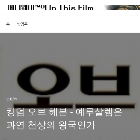
홈
방명록
영화/ㅋ
킹덤 오브 헤븐 - 예루살렘은
과연 천상의 왕국인가