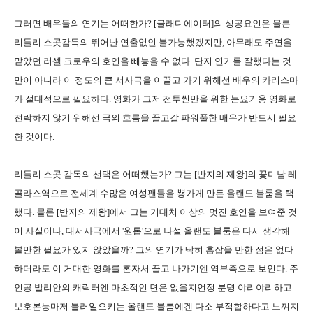
그러면 배우들의 연기는 어떠한가? [글래디에이터]의 성공요인은 물론
리들리 스콧감독의 뛰어난 연출없인 불가능했겠지만, 아무래도 주연을
맡았던 러셀 크로우의 호연을 빼놓을 수 없다. 단지 연기를 잘했다는 것
만이 아니라 이 정도의 큰 서사극을 이끌고 가기 위해선 배우의 카리스마
가 절대적으로 필요하다. 영화가 그저 전투씬만을 위한 눈요기용 영화로
전락하지 않기 위해선 극의 흐름을 끌고갈 파워풀한 배우가 반드시 필요
한 것이다.
리들리 스콧 감독의 선택은 어떠했는가? 그는 [반지의 제왕]의 꽃미남 레
골라스역으로 전세계 수많은 여성팬들을 뿅가게 만든 올랜도 블룸을 택
했다. 물론 [반지의 제왕]에서 그는 기대치 이상의 멋진 호연을 보여준 것
이 사실이나, 대서사극에서 '원톱'으로 나설 올랜도 블룸은 다시 생각해
볼만한 필요가 있지 않았을까? 그의 연기가 딱히 흠잡을 만한 점은 없다
하더라도 이 거대한 영화를 혼자서 끌고 나가기엔 역부족으로 보인다. 주
인공 발리안의 캐릭터엔 마초적인 면은 없을지언정 분명 야리야리하고
보호본능마저 불러일으키는 올랜도 블룸에겐 다소 부적합하다고 느껴지