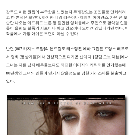
감독도 이런 원톱의 부족함을 느꼈는지 무게감있는 조연들로 만회하려
고 한 흔적은 보인다. 하지만 니암 리슨이나 제레미 아이언스, 가면 쓴 모
습만 나오는 에드워드 노튼 등 웬만한 영화들에서 주연으로 활약할 인물
들이 올랜도 블룸의 서포터나 하고 있으려니 오히려 감질나기만 하다. 이
작품에서 가장 아쉬운 부면이 아닐 수 없다.
반면 [007 카지노 로얄]의 본드걸로 캐스팅된 에바 그린은 프랑스 배우로
서 영화 [몽상가들]에서 인상적으로 다가온 신예다. [킹덤 오브 헤븐]에서
그녀는 다른 남자 배우들보다도 터프한 이미지의 캐릭터를 연기했는데
80년생인 그녀의 연륜이 믿기지 않을정도로 강한 카리스마를 분출하고
있다.