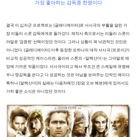
가장 좋아하는 감독중 한명이다
결국 이 십자군 프로젝트는 [글래디에이터]로 서사극의 부활을 알린 거
장 리들리 스콧 감독에게로 돌아갔다. 제작사 측으로서는 리들리 스콧이
야말로 '검증된' 선택이었던 것이다. 그러나 상황이 꼭 낙관적인 것만은
아니었다. [글래디에이터] 이후 등장한 또하나의 대작 서사극 [트로이]가
비교적 성공적인 케이스라면, 올리버 스톤의 <알렉산더>는 그야말로 재
앙에 가까운 작품이었다. 서사극이라고 해서 무조건 큰 스케일에 유명배
우나 명감독을 쓴다고 다 성공하는 것은 아님을 보여주는 단적인 예이다.
특히나 [알렉산더]의 실패는 다음차례인 [킹덤 오브 헤븐]에게 있어서도
가히 좋은 소식은 아니었던 것이다.