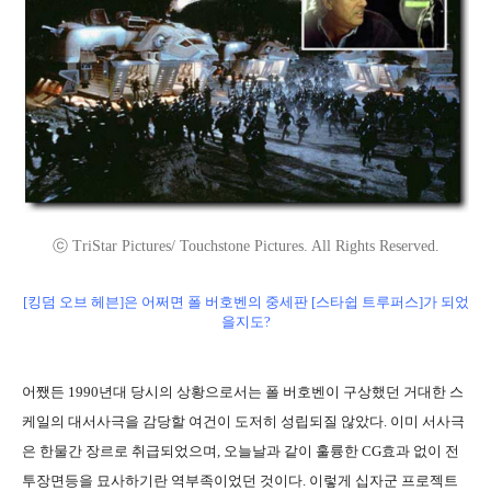
ⓒ TriStar Pictures/ Touchstone Pictures. All Rights Reserved.
[킹덤 오브 헤븐]은 어쩌면 폴 버호벤의 중세판 [스타쉽 트루퍼스]가 되었
을지도?
어쨌든 1990년대 당시의 상황으로서는 폴 버호벤이 구상했던 거대한 스
케일의 대서사극을 감당할 여건이 도저히 성립되질 않았다. 이미 서사극
은 한물간 장르로 취급되었으며, 오늘날과 같이 훌륭한 CG효과 없이 전
투장면등을 묘사하기란 역부족이었던 것이다. 이렇게 십자군 프로젝트