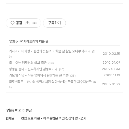
공감
구독하기
'
영화
>
ㅋ
' 카테고리의 다른 글
키사라기 미키짱 - 반전과 웃음의 미학을 잘 살린 오타쿠 추리극
(2
2010.02.15
0)
퀼 - 어느 맹도견의 삶과 죽음
2010.01.09
(13)
킹콩을 들다 - 진부하지만 감동적이다
2009.07.03
(40)
카모메 식당 - 작은 영화에서 발견하는 큰 기쁨
2008.11.13
(38)
클로버필드 - 하나의 생명체처럼 살아 숨쉬는 독특한 괴수재난극
(6
2008.01.29
6)
'영화/ㅋ'의 다른글
현재글
킹덤 오브 헤븐 - 예루살렘은 과연 천상의 왕국인가