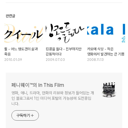
관련글
퀼 - 어느 맹도견의 삶과
킹콩을 들다 - 진부하지만
카모메 식당 - 작은
죽음
감동적이다
영화에서 발견하는 큰 기쁨
2010.01.09
2009.07.03
2008.11.13
페니웨이™의 In This Film
영화, 애니, 드라마, 만화의 리뷰와 정보가 들어있는 개
인 블로그로서 1인 미디어 포털의 가능성에 도전중입
니다.
구독하기