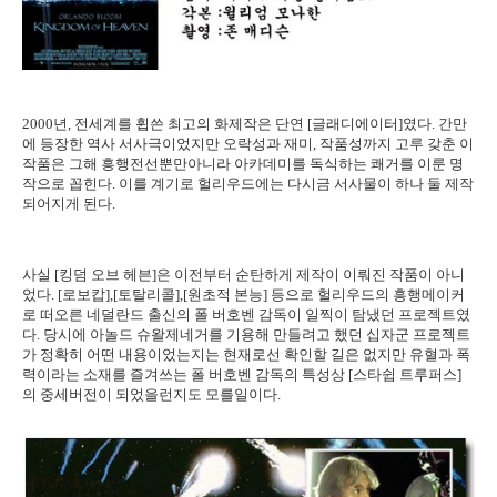
2000년, 전세계를 휩쓴 최고의 화제작은 단연 [글래디에이터]였다. 간만
에 등장한 역사 서사극이었지만 오락성과 재미, 작품성까지 고루 갖춘 이
작품은 그해 흥행전선뿐만아니라 아카데미를 독식하는 쾌거를 이룬 명
작으로 꼽힌다. 이를 계기로 헐리우드에는 다시금 서사물이 하나 둘 제작
되어지게 된다.
사실 [킹덤 오브 헤븐]은 이전부터 순탄하게 제작이 이뤄진 작품이 아니
었다. [로보캅],[토탈리콜],[원초적 본능] 등으로 헐리우드의 흥행메이커
로 떠오른 네덜란드 출신의 폴 버호벤 감독이 일찍이 탐냈던 프로젝트였
다. 당시에 아놀드 슈왈제네거를 기용해 만들려고 했던 십자군 프로젝트
가 정확히 어떤 내용이었는지는 현재로선 확인할 길은 없지만 유혈과 폭
력이라는 소재를 즐겨쓰는 폴 버호벤 감독의 특성상 [스타쉽 트루퍼스]
의 중세버전이 되었을런지도 모를일이다.