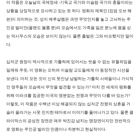
이 작품은 오늘날의 국제정세 -기독교 국가와 이슬람 국가의 충돌이라는
상황을 상징적으로 묘사하고 있는 듯 하다. 영화의 제목인 [킹덤 오브 헤
븐]이 의미하는 것, 성지 예루살렘은 과연 무엇인지를 놓고 고뇌하는 주
인공 발리안(올랜도 블룸 분)의 모습에서도 가족을 잃은 분노에 몸을 싣
는 막시무스의 모습은 보이지 않는다. 물론 출발은 그와 비슷했지만 말이
다.
십자군 원정이 역사적으로 가톨릭에 있어서는 씻을 수 없는 유혈죄임을
일깨워 주듯, 이 영화는 오히려 이슬람 교도들에게 더 동정적인 시선을
보낸다. 마치 모든 것이 신의 뜻인냥 남발하는 가톨릭 사제들이나 가식적
인 영주들의 모습에서 무엇을 발견할 수 있는가? 마치 전 세계의 평화를
위해 이라크를 침공한 미국의 명분없는 전쟁과 무엇이 다를 바 있는가?
이렇듯, 이 작품은 수백년 이상 해결되지 않는 십자군 전쟁의 상흔을 거
슬러 올라가는 사뭇 진지한 테마로서 이야기를 풀어나가고 있다. 물론 클
라이막스의 공성전 장면은 매우 박진감 넘치는 명장면이지만 전반적으
로 영화는 주인공 발리안 만큼이나 차분하고 현실적이다.