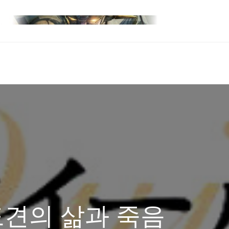
맹도견의 삶과 죽음