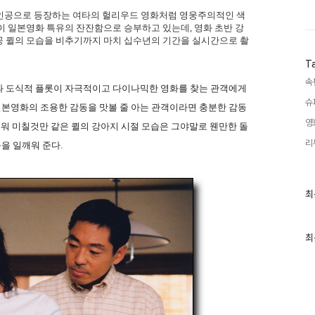
가 주인공으로 등장하는 여타의 헐리우드 영화처럼 영웅주의적인 색
이 일본영화 특유의 잔잔함으로 승부하고 있는데, 영화 초반 강
공 퀼의 모습을 비추기까지 마치 십수년의 기간을 실시간으로 촬
T
속
과 도식적 플롯이 자극적이고 다이나믹한 영화를 찾는 관객에게
슈
본영화의 조용한 감동을 맛볼 줄 아는 관객이라면 충분한 감동
영
여워 미칠것만 같은 퀼의 강아지 시절 모습은 그야말로 웬만한 돌
리
을 일깨워 준다.
최
최
근
글
과
인
최
기
글