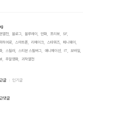
ag
편열전,
블로그,
블루레이,
만화,
프리뷰,
SF,
퍼히어로,
스마트폰,
리메이크,
스타워즈,
페니웨이,
화,
스릴러,
스티븐 스필버그,
애니메이션,
IT,
모바일,
뷰,
주말영화,
괴작열전,
근글
인기글
근댓글