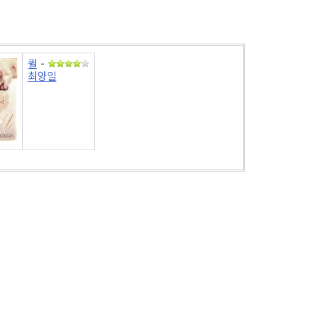
퀼
-
최양일