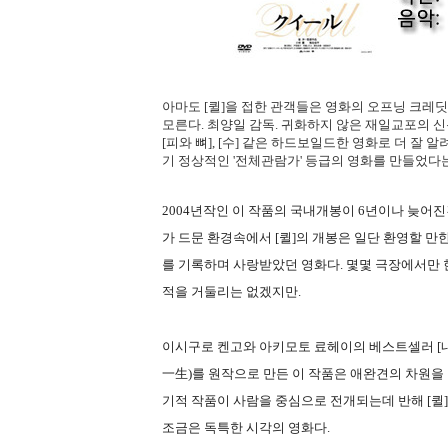
아마도 [퀼]을 접한 관객들은 영화의 오프닝 크레
모른다. 최양일 감독. 귀화하지 않은 재일교포의 
[피와 뼈], [수] 같은 하드보일드한 영화로 더 잘 
기 정상적인 '전체관람가' 등급의 영화를 만들었다
2004년작인 이 작품의 국내개봉이 6년이나 늦어
가 드문 환경속에서 [퀼]의 개봉은 일단 환영할 만
를 기록하며 사랑받았던 영화다. 몇몇 극장에서만
적을 거둘리는 없겠지만.
이시구로 켄고와 아키모토 료헤이의 베스트셀러 [내
一生)를 원작으로 만든 이 작품은 애완견의 차원을
기적 작품이 사람을 중심으로 전개되는데 반해 [퀼
조금은 독특한 시각의 영화다.