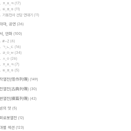
ㅈ,ㅊ,ㅋ
(17)
ㅌ,ㅍ,ㅎ
(11)
기동전사 건담 연대기
(11)
라마, 공연
(26)
서, 만화
(100)
#~Z
(6)
ㄱ,ㄴ,ㄷ
(16)
ㄹ,ㅁ,ㅂ
(34)
ㅅ,ㅇ
(26)
ㅈ,ㅊ,ㅋ
(7)
ㅌ,ㅍ,ㅎ
(5)
작열전(怪作列傳)
(149)
전열전(古典列傳)
(30)
편열전(續篇列傳)
(42)
빙의 맛
(5)
퍼로봇열전
(12)
마별 섹션
(123)