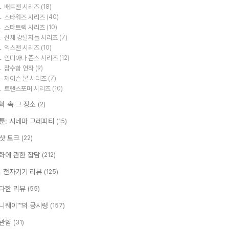
배트맨 시리즈
(18)
스타워즈 시리즈
(40)
스타트렉 시리즈
(10)
신체 강탈자들 시리즈
(7)
엑스맨 시리즈
(10)
인디아나 존스 시리즈
(12)
잠수함 연작
(9)
제이슨 본 시리즈
(7)
트랜스포머 시리즈
(10)
화 속 그 장소
(2)
툰: 시네마 그레피티
(15)
샷 토크
(22)
화에 관한 잡담
(212)
T, 전자기기 리뷰
(125)
다한 리뷰
(55)
니웨이™의 궁시렁
(157)
관함
(31)