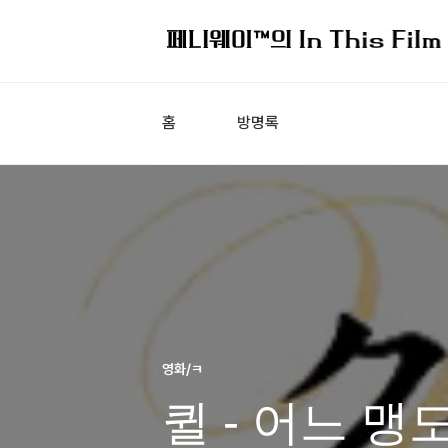
홈
방명록
영화/ㅋ
퀼 - 어느 