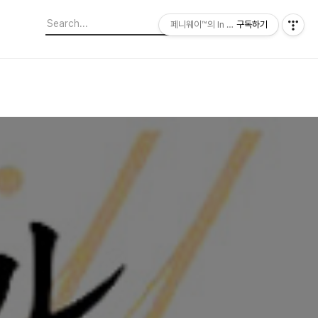
페니웨이™의 In This Film
구독하기