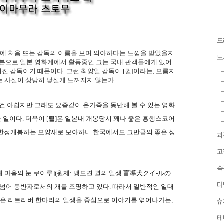
드
딧에 처음 뜨는 감독의 이름을 보며 의아하다는 느낌을 받았을지
도
신분으로 일본 영화계에서 활동중인 그는 국내 관객들에게 있어
알려진 감독이기 때문이다. 그런 최양일 감독이 [퀼]이라는, 모름지
는 사실이 상당히 낯설게 느껴지지 않는가.
진건 아쉽지만 그래도 요즘같이 온가족을 동반해 볼 수 있는 영화
한 일이다. 더욱이 [퀼]은 일본내 개봉당시 꽤나 좋은 흥행스코어
 한정개봉하는 모양새로 보아하니 한국에서도 그만큼의 좋은 성
괴
고
속
 마음의 눈 쿠이루](원제: 맹도견 퀼의 일생 盲導犬クイ-ルの
더
 넘어 동반자로서의 개를 조명하고 있다. 따라서 일반적인 일대
]은 리트리버 한마리의 일생을 중심으로 이야기를 엮어나가는,
슈
테