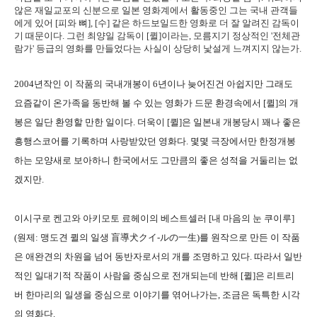
않은 재일교포의 신분으로 일본 영화계에서 활동중인 그는 국내 관객들
에게 있어 [피와 뼈], [수] 같은 하드보일드한 영화로 더 잘 알려진 감독이
기 때문이다. 그런 최양일 감독이 [퀼]이라는, 모름지기 정상적인 '전체관
람가' 등급의 영화를 만들었다는 사실이 상당히 낯설게 느껴지지 않는가.
2004년작인 이 작품의 국내개봉이 6년이나 늦어진건 아쉽지만 그래도
요즘같이 온가족을 동반해 볼 수 있는 영화가 드문 환경속에서 [퀼]의 개
봉은 일단 환영할 만한 일이다. 더욱이 [퀼]은 일본내 개봉당시 꽤나 좋은
흥행스코어를 기록하며 사랑받았던 영화다. 몇몇 극장에서만 한정개봉
하는 모양새로 보아하니 한국에서도 그만큼의 좋은 성적을 거둘리는 없
겠지만.
이시구로 켄고와 아키모토 료헤이의 베스트셀러 [내 마음의 눈 쿠이루]
(원제: 맹도견 퀼의 일생 盲導犬クイ-ルの一生)를 원작으로 만든 이 작품
은 애완견의 차원을 넘어 동반자로서의 개를 조명하고 있다. 따라서 일반
적인 일대기적 작품이 사람을 중심으로 전개되는데 반해 [퀼]은 리트리
버 한마리의 일생을 중심으로 이야기를 엮어나가는, 조금은 독특한 시각
의 영화다.