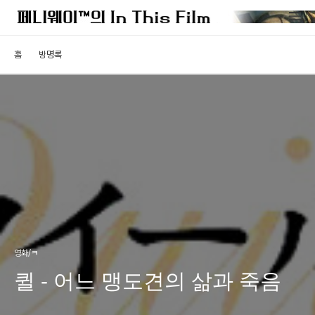
홈
방명록
영화/ㅋ
퀼 - 어느 맹도견의 삶과 죽음