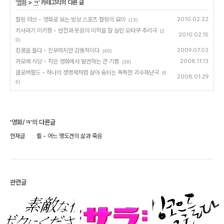
'
영화
>
ㅋ
' 카테고리의 다른 글
컬링 러브 - 영화로 보는 빙상 스포츠 컬링의 묘미
2010.02.22
(13)
키사라기 미키짱 - 반전과 웃음의 미학을 잘 살린 오타쿠 추리극
(2
2010.02.15
0)
킹콩을 들다 - 진부하지만 감동적이다
2009.07.03
(40)
카모메 식당 - 작은 영화에서 발견하는 큰 기쁨
2008.11.13
(38)
클로버필드 - 하나의 생명체처럼 살아 숨쉬는 독특한 괴수재난극
(6
2008.01.29
6)
'영화/ㅋ'의 다른글
현재글
퀼 - 어느 맹도견의 삶과 죽음
관련글