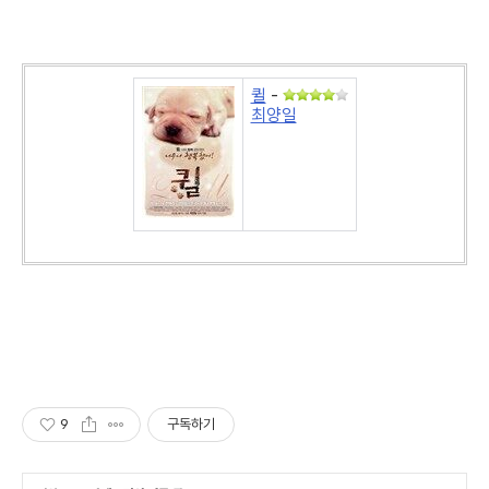
퀼
-
최양일
9
구독하기