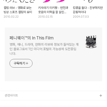
컬링 러브 - 영화로 보는
키사라기 미키짱 - 반전과
킹콩을 들다 - 진부하지만
빙상 스포츠 컬링의 묘미
웃음의 미학을 잘 살린
감동적이다
오타쿠 추리극
2010.02.22
2010.02.15
2009.07.03
페니웨이™의 In This Film
영화, 애니, 드라마, 만화의 리뷰와 정보가 들어있는 개
인 블로그로서 1인 미디어 포털의 가능성에 도전중입
니다.
구독하기
관련사이트